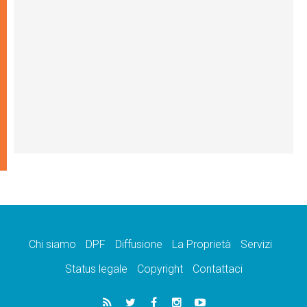
Chi siamo
DPF
Diffusione
La Proprietà
Servizi
Status legale
Copyright
Contattaci