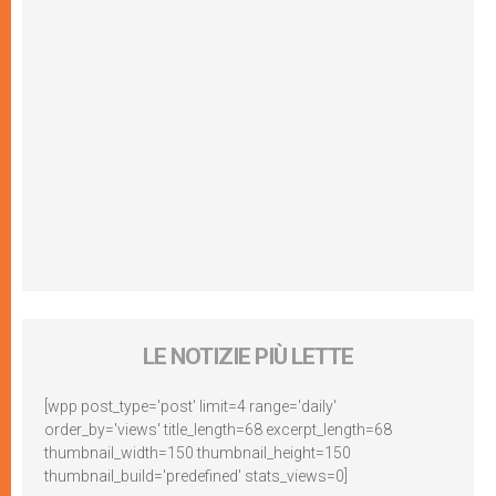
LE NOTIZIE PIÙ LETTE
[wpp post_type='post' limit=4 range='daily'
order_by='views' title_length=68 excerpt_length=68
thumbnail_width=150 thumbnail_height=150
thumbnail_build='predefined' stats_views=0]