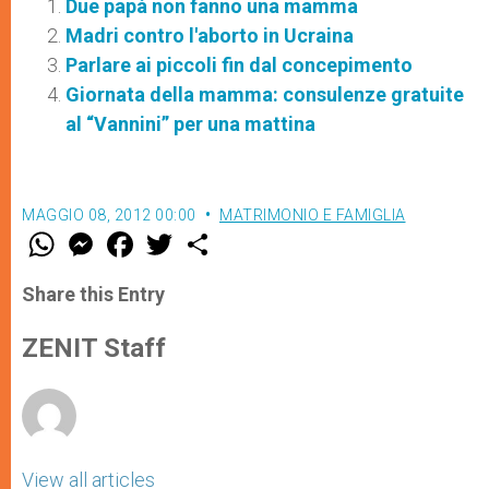
Due papà non fanno una mamma
Madri contro l'aborto in Ucraina
Parlare ai piccoli fin dal concepimento
Giornata della mamma: consulenze gratuite
al “Vannini” per una mattina
MAGGIO 08, 2012 00:00
MATRIMONIO E FAMIGLIA
W
M
F
T
S
h
e
a
w
h
a
s
c
i
a
t
s
e
t
r
Share this Entry
s
e
b
t
e
A
n
o
e
p
g
o
r
ZENIT Staff
p
e
k
r
View all articles