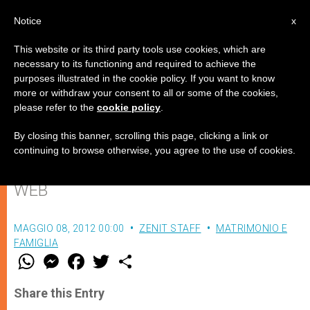
IT
Notice
x
This website or its third party tools use cookies, which are
necessary to its functioning and required to achieve the
purposes illustrated in the cookie policy. If you want to know
Quando il Signore creò la
more or withdraw your consent to all or some of the cookies,
please refer to the
cookie policy
.
Mamma
By closing this banner, scrolling this page, clicking a link or
continuing to browse otherwise, you agree to the use of cookies.
La storia raccontata da un anonimo sul
WEB
MAGGIO 08, 2012 00:00
ZENIT STAFF
MATRIMONIO E
FAMIGLIA
W
M
F
T
S
h
e
a
w
h
a
s
c
i
a
t
s
e
t
r
Share this Entry
s
e
b
t
e