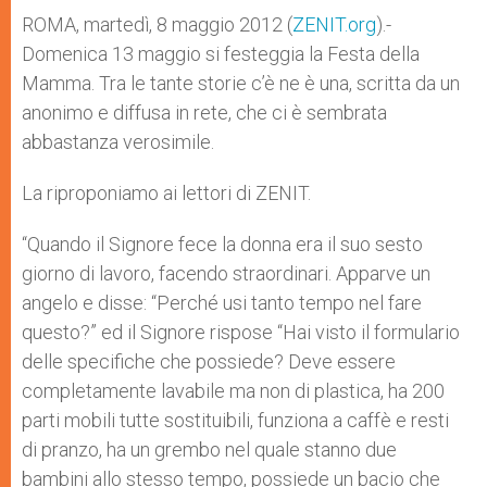
A
n
o
e
p
g
o
r
ROMA, martedì, 8 maggio 2012 (
ZENIT.org
).-
p
e
k
Domenica 13 maggio si festeggia la Festa della
r
Mamma. Tra le tante storie c’è ne è una, scritta da un
anonimo e diffusa in rete, che ci è sembrata
abbastanza verosimile.
La riproponiamo ai lettori di ZENIT.
“Quando il Signore fece la donna era il suo sesto
giorno di lavoro, facendo straordinari. Apparve un
angelo e disse: “Perché usi tanto tempo nel fare
questo?” ed il Signore rispose “Hai visto il formulario
delle specifiche che possiede? Deve essere
completamente lavabile ma non di plastica, ha 200
parti mobili tutte sostituibili, funziona a caffè e resti
di pranzo, ha un grembo nel quale stanno due
bambini allo stesso tempo, possiede un bacio che