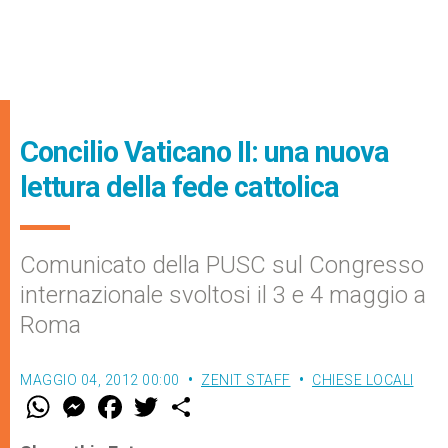
Concilio Vaticano II: una nuova
lettura della fede cattolica
Comunicato della PUSC sul Congresso
internazionale svoltosi il 3 e 4 maggio a
Roma
MAGGIO 04, 2012 00:00
ZENIT STAFF
CHIESE LOCALI
W
M
F
T
S
h
e
a
w
h
a
s
c
i
a
t
s
e
t
r