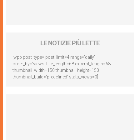
LE NOTIZIE PIÙ LETTE
[wpp post_type='post' limit=4 range='daily'
order_by='views' title_length=68 excerpt_length=68
thumbnail_width=150 thumbnail_height=150
thumbnail_build='predefined' stats_views=0]