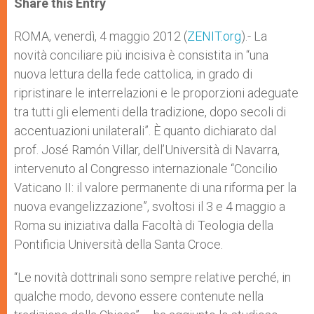
Share this Entry
s
e
b
t
e
A
n
o
e
p
g
o
r
ROMA, venerdì, 4 maggio 2012 (
ZENIT.org
).- La
p
e
k
novità conciliare più incisiva è consistita in “una
r
nuova lettura della fede cattolica, in grado di
ripristinare le interrelazioni e le proporzioni adeguate
tra tutti gli elementi della tradizione, dopo secoli di
accentuazioni unilaterali”. È quanto dichiarato dal
prof. José Ramón Villar, dell’Università di Navarra,
intervenuto al Congresso internazionale “Concilio
Vaticano II: il valore permanente di una riforma per la
nuova evangelizzazione”, svoltosi il 3 e 4 maggio a
Roma su iniziativa dalla Facoltà di Teologia della
Pontificia Università della Santa Croce.
“Le novità dottrinali sono sempre relative perché, in
qualche modo, devono essere contenute nella