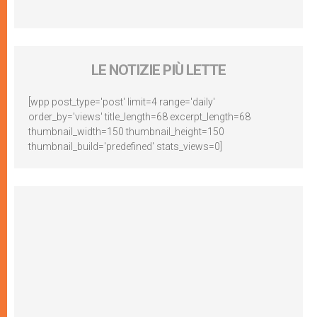
LE NOTIZIE PIÙ LETTE
[wpp post_type='post' limit=4 range='daily'
order_by='views' title_length=68 excerpt_length=68
thumbnail_width=150 thumbnail_height=150
thumbnail_build='predefined' stats_views=0]