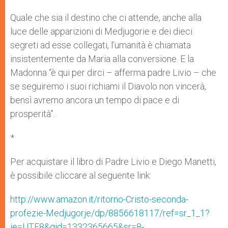
Quale che sia il destino che ci attende, anche alla
luce delle apparizioni di Medjugorie e dei dieci
segreti ad esse collegati, l’umanità è chiamata
insistentemente da Maria alla conversione. E la
Madonna “è qui per dirci – afferma padre Livio – che
se seguiremo i suoi richiami il Diavolo non vincerà,
bensì avremo ancora un tempo di pace e di
prosperità”.
*
Per acquistare il libro di Padre Livio e Diego Manetti,
è possibile cliccare al seguente link:
http://www.amazon.it/ritorno-Cristo-seconda-
profezie-Medjugorje/dp/8856618117/ref=sr_1_1?
ie=UTF8&qid=1332365665&sr=8-