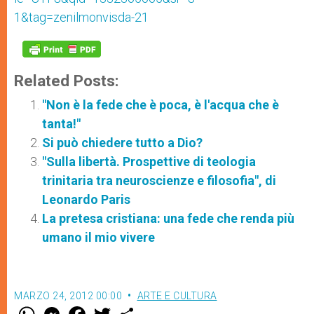
1&tag=zenilmonvisda-21
Related Posts:
"Non è la fede che è poca, è l'acqua che è
tanta!"
Si può chiedere tutto a Dio?
"Sulla libertà. Prospettive di teologia
trinitaria tra neuroscienze e filosofia", di
Leonardo Paris
La pretesa cristiana: una fede che renda più
umano il mio vivere
MARZO 24, 2012 00:00
ARTE E CULTURA
W
M
F
T
S