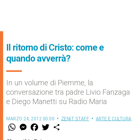
Il ritorno di Cristo: come e
quando avverrà?
In un volume di Piemme, la
conversazione tra padre Livio Fanzaga
e Diego Manetti su Radio Maria
MARZO 24, 2012 00:00
ZENIT STAFF
ARTE E CULTURA
W
M
F
T
S
h
e
a
w
h
a
s
c
i
a
t
s
e
t
r