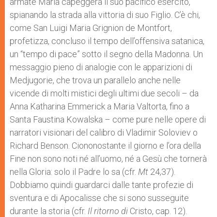
armate Maria capeggerà il suo pacifico esercito,
spianando la strada alla vittoria di suo Figlio. C’è chi,
come San Luigi Maria Grignion de Montfort,
profetizza, concluso il tempo dell’offensiva satanica,
un “tempo di pace” sotto il segno della Madonna. Un
messaggio pieno di analogie con le apparizioni di
Medjugorie, che trova un parallelo anche nelle
vicende di molti mistici degli ultimi due secoli – da
Anna Katharina Emmerick a Maria Valtorta, fino a
Santa Faustina Kowalska – come pure nelle opere di
narratori visionari del calibro di Vladimir Soloviev o
Richard Benson. Ciononostante il giorno e l’ora della
Fine non sono noti né all’uomo, né a Gesù che tornerà
nella Gloria: solo il Padre lo sa (cfr.
Mt
24,37).
Dobbiamo quindi guardarci dalle tante profezie di
sventura e di Apocalisse che si sono susseguite
durante la storia (cfr.
Il ritorno di
Cristo, cap. 12).