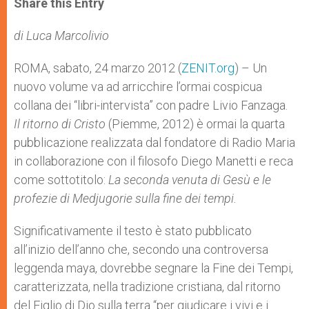
Share this Entry
s
e
b
t
e
A
n
o
e
p
g
o
r
di Luca Marcolivio
p
e
k
r
ROMA, sabato, 24 marzo 2012 (
ZENIT.org
) – Un
nuovo volume va ad arricchire l’ormai cospicua
collana dei “libri-intervista” con padre Livio Fanzaga.
Il ritorno di Cristo
(Piemme, 2012) è ormai la quarta
pubblicazione realizzata dal fondatore di Radio Maria
in collaborazione con il filosofo Diego Manetti e reca
come sottotitolo:
La seconda venuta di Gesù e le
profezie di Medjugorie sulla fine dei tempi.
Significativamente il testo è stato pubblicato
all’inizio dell’anno che, secondo una controversa
leggenda maya, dovrebbe segnare la Fine dei Tempi,
caratterizzata, nella tradizione cristiana, dal ritorno
del Figlio di Dio sulla terra “per giudicare i vivi e i