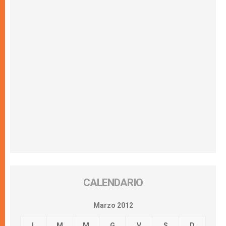
CALENDARIO
Marzo 2012
L
M
M
G
V
S
D