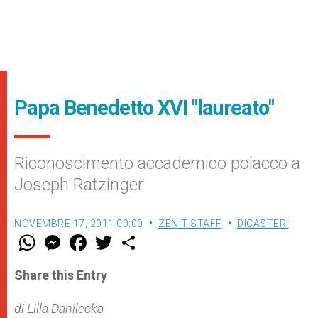
Papa Benedetto XVI "laureato"
Riconoscimento accademico polacco a
Joseph Ratzinger
NOVEMBRE 17, 2011 00:00
ZENIT STAFF
DICASTERI
W
M
F
T
S
h
e
a
w
h
a
s
c
i
a
t
s
e
t
r
Share this Entry
s
e
b
t
e
A
n
o
e
p
g
o
r
di Lilla Danilecka
p
e
k