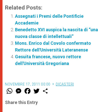
Related Posts:
Assegnati i Premi delle Pontificie
Accademie
Benedetto XVI auspica la nascita di “una
nuova classe di intellettuali”
Mons. Enrico dal Covolo confermato
Rettore dell'Università Lateranense
Gesuita francese, nuovo rettore
dell'Università Gregoriana
NOVEMBRE 17, 2011 00:00
DICASTERI
W
M
F
T
S
h
e
a
w
h
a
s
c
i
a
t
s
e
t
r
Share this Entry
s
e
b
t
e
A
n
o
e