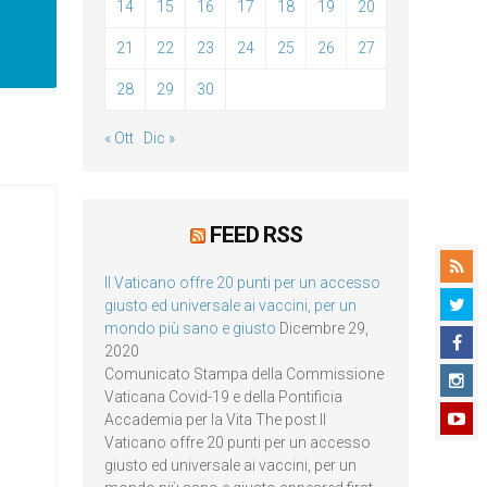
14
15
16
17
18
19
20
21
22
23
24
25
26
27
28
29
30
« Ott
Dic »
FEED RSS
Il Vaticano offre 20 punti per un accesso
giusto ed universale ai vaccini, per un
mondo più sano e giusto
Dicembre 29,
2020
Comunicato Stampa della Commissione
Vaticana Covid-19 e della Pontificia
Accademia per la Vita The post Il
Vaticano offre 20 punti per un accesso
giusto ed universale ai vaccini, per un