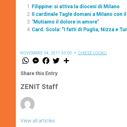
Filippine: si attiva la diocesi di Milano
Il cardinale Tagle domani a Milano con i
"Mutiamo il dolore in amore"
Card. Scola: “I fatti di Puglia, Nizza e T
NOVEMBRE 04, 2011 00:00
CHIESE LOCALI
W
M
F
T
S
h
e
a
w
h
a
s
c
i
a
t
s
e
t
r
Share this Entry
s
e
b
t
e
A
n
o
e
p
g
o
r
ZENIT Staff
p
e
k
r
View all articles