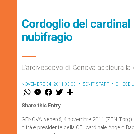
Cordoglio del cardinal
nubifragio
L’arcivescovo di Genova assicura la v
NOVEMBRE 04, 2011 00:00
ZENIT STAFF
CHIESE 
W
M
F
T
S
h
e
a
w
h
a
s
c
i
a
t
s
e
t
r
Share this Entry
s
e
b
t
e
A
n
o
e
p
g
o
r
GENOVA, venerdì, 4 novembre 2011 (ZENIT.org) – N
p
e
k
città e presidente della CEI, cardinale Angelo Ba
r