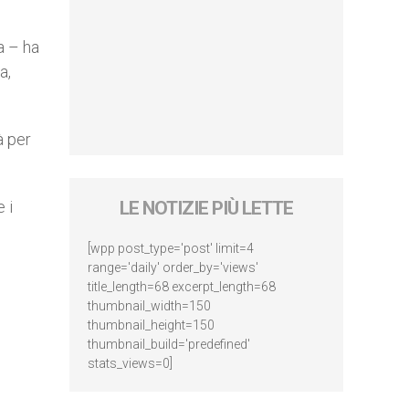
a – ha
a,
à per
 i
LE NOTIZIE PIÙ LETTE
[wpp post_type='post' limit=4
range='daily' order_by='views'
title_length=68 excerpt_length=68
thumbnail_width=150
thumbnail_height=150
thumbnail_build='predefined'
stats_views=0]