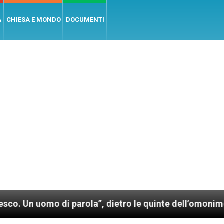
A
CHIESA E MONDO
DOCUMENTI
uomo di parola”, dietro le quinte dell’omonimo film d