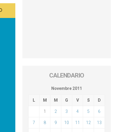
CALENDARIO
Novembre 2011
L
M
M
G
V
S
D
1
2
3
4
5
6
7
8
9
10
11
12
13