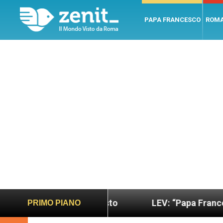
PAPA FRANCESCO
ROM
ndo più sano e giusto
LEV: “Papa Francesco. Un 
PRIMO PIANO