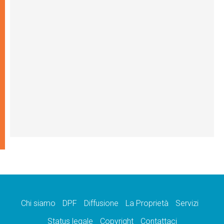
Chi siamo
DPF
Diffusione
La Proprietà
Servizi
Status legale
Copyright
Contattaci