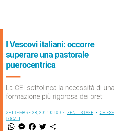
I Vescovi italiani: occorre
superare una pastorale
puerocentrica
La CEI sottolinea la necessità di una
formazione più rigorosa dei preti
SETTEMBRE 28, 2011 00:00
ZENIT STAFF
CHIESE
LOCALI
W
M
F
T
S
h
e
a
w
h