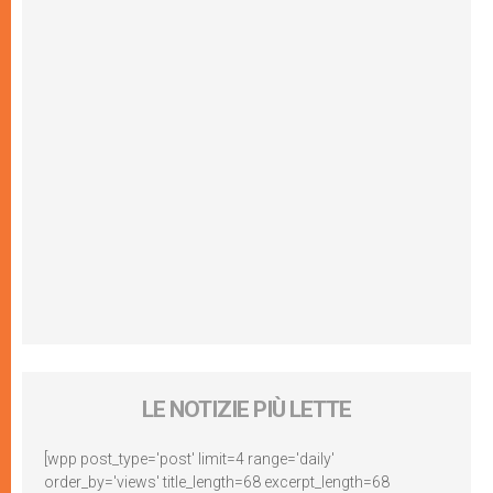
LE NOTIZIE PIÙ LETTE
[wpp post_type='post' limit=4 range='daily'
order_by='views' title_length=68 excerpt_length=68