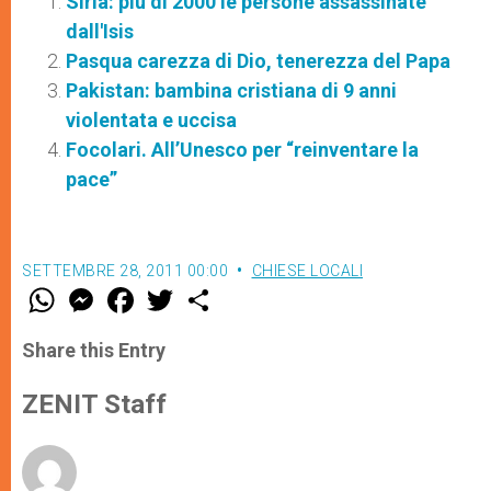
Siria: più di 2000 le persone assassinate
dall'Isis
Pasqua carezza di Dio, tenerezza del Papa
Pakistan: bambina cristiana di 9 anni
violentata e uccisa
Focolari. All’Unesco per “reinventare la
pace”
SETTEMBRE 28, 2011 00:00
CHIESE LOCALI
W
M
F
T
S
h
e
a
w
h
a
s
c
i
a
t
s
e
t
r
Share this Entry
s
e
b
t
e
A
n
o
e
p
g
o
r
ZENIT Staff
p
e
k
r