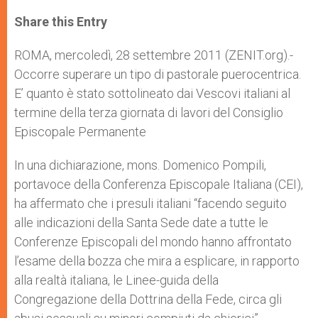
a
s
c
i
a
t
s
e
t
r
Share this Entry
s
e
b
t
e
A
n
o
e
p
g
o
r
ROMA, mercoledì, 28 settembre 2011 (ZENIT.org).-
p
e
k
Occorre superare un tipo di pastorale puerocentrica.
r
E’ quanto è stato sottolineato dai Vescovi italiani al
termine della terza giornata di lavori del Consiglio
Episcopale Permanente
In una dichiarazione, mons. Domenico Pompili,
portavoce della Conferenza Episcopale Italiana (CEI),
ha affermato che i presuli italiani “facendo seguito
alle indicazioni della Santa Sede date a tutte le
Conferenze Episcopali del mondo hanno affrontato
l’esame della bozza che mira a esplicare, in rapporto
alla realtà italiana, le Linee-guida della
Congregazione della Dottrina della Fede, circa gli