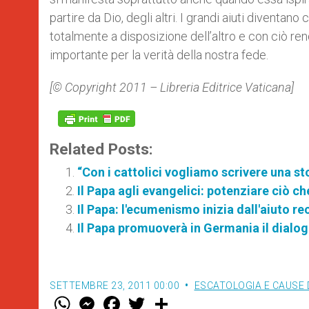
partire da Dio, degli altri. I grandi aiuti diventa
totalmente a disposizione dell’altro e con ciò r
importante per la verità della nostra fede.
[© Copyright 2011 – Libreria Editrice Vaticana]
Related Posts:
“Con i cattolici vogliamo scrivere una st
Il Papa agli evangelici: potenziare ciò 
Il Papa: l'ecumenismo inizia dall'aiuto re
Il Papa promuoverà in Germania il dialogo
SETTEMBRE 23, 2011 00:00
ESCATOLOGIA E CAUSE 
W
M
F
T
S