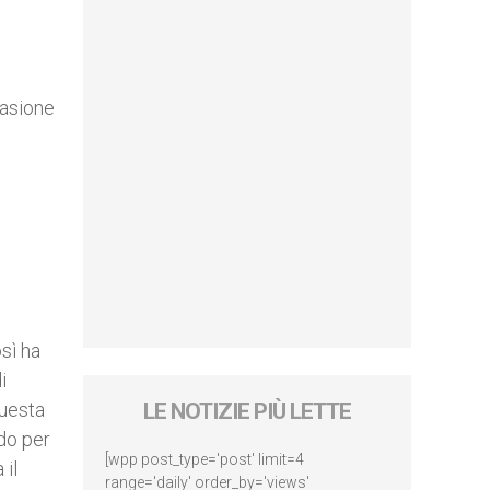
casione
sì ha
i
Questa
LE NOTIZIE PIÙ LETTE
do per
[wpp post_type='post' limit=4
 il
range='daily' order_by='views'