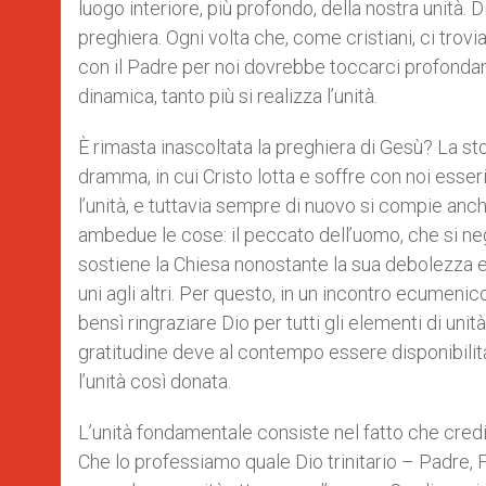
luogo interiore, più profondo, della nostra unità.
preghiera. Ogni volta che, come cristiani, ci trovi
con il Padre per noi dovrebbe toccarci profondam
dinamica, tanto più si realizza l’unità.
È rimasta inascoltata la preghiera di Gesù? La stori
dramma, in cui Cristo lotta e soffre con noi esse
l’unità, e tuttavia sempre di nuovo si compie anch
ambedue le cose: il peccato dell’uomo, che si nega 
sostiene la Chiesa nonostante la sua debolezza e 
uni agli altri. Per questo, in un incontro ecumeni
bensì ringraziare Dio per tutti gli elementi di un
gratitudine deve al contempo essere disponibilità
l’unità così donata.
L’unità fondamentale consiste nel fatto che credi
Che lo professiamo quale Dio trinitario – Padre, F