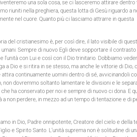
 Diventeremo una sola cosa, se ci lasceremo attirare dentro 
amo riuniti nella preghiera, questa lotta di Gesù riguardo a n
ente nel cuore. Quanto più ci lasciamo attrarre in questa
a del cristianesimo è, per così dire, il lato visibile di ques
ri umani. Sempre di nuovo Egli deve sopportare il contrasto
e l’unità con Lui e così con il Dio trinitario. Dobbiamo vede
a Dio e si ritira in se stesso, ma anche le vittorie di Dio, 
attira continuamente uomini dentro di sé, avvicinandoli cos
co, non dovremmo soltanto lamentare le divisioni e le separa
ità che ha conservato per noi e sempre di nuovo ci dona. E q
 a non perdere, in mezzo ad un tempo di tentazione e di pe
amo in Dio, Padre onnipotente, Creatore del cielo e della te
iglio e Spirito Santo. L’unità suprema non è solitudine di un