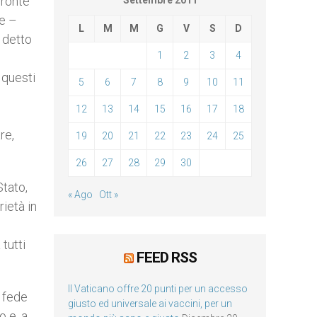
fronte
Settembre 2011
te –
L
M
M
G
V
S
D
a detto
1
2
3
4
 questi
5
6
7
8
9
10
11
12
13
14
15
16
17
18
re,
19
20
21
22
23
24
25
26
27
28
29
30
Stato,
« Ago
Ott »
rietà in
tutti
FEED RSS
Il Vaticano offre 20 punti per un accesso
a fede
giusto ed universale ai vaccini, per un
o e, a