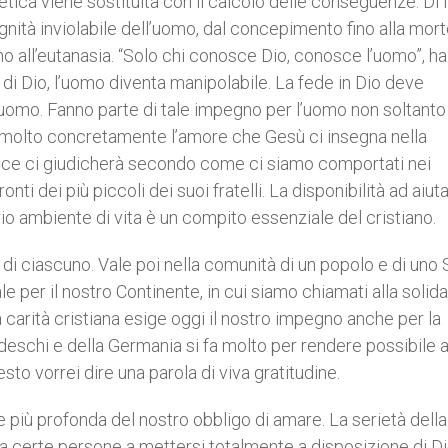
L’etica viene sostituita con il calcolo delle conseguenze. Di 
gnità inviolabile dell’uomo, dal concepimento fino alla mor
ino all’eutanasia. “Solo chi conosce Dio, conosce l’uomo”, h
i Dio, l’uomo diventa manipolabile. La fede in Dio deve
uomo. Fanno parte di tale impegno per l’uomo non soltanto
e molto concretamente l’amore che Gesù ci insegna nella
iudice ci giudicherà secondo come ci siamo comportati nei
ti dei più piccoli dei suoi fratelli. La disponibilità ad aiuta
rio ambiente di vita è un compito essenziale del cristiano.
e di ciascuno. Vale poi nella comunità di un popolo e di uno 
Vale per il nostro Continente, in cui siamo chiamati alla solida
e: la carità cristiana esige oggi il nostro impegno anche per la
deschi e della Germania si fa molto per rendere possibile a 
sto vorrei dire una parola di viva gratitudine.
 più profonda del nostro obbligo di amare. La serietà dell
a certe persone a mettersi totalmente a disposizione di Di