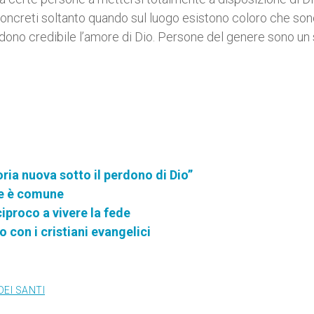
no concreti soltanto quando sul luogo esistono coloro che so
endono credibile l’amore di Dio. Persone del genere sono un
oria nuova sotto il perdono di Dio”
che è comune
ciproco a vivere la fede
 con i cristiani evangelici
DEI SANTI