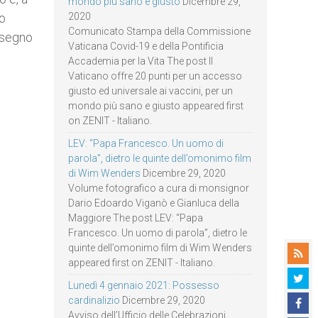
mondo più sano e giusto
Dicembre 29,
no
2020
Comunicato Stampa della Commissione
 segno
Vaticana Covid-19 e della Pontificia
Accademia per la Vita The post Il
Vaticano offre 20 punti per un accesso
giusto ed universale ai vaccini, per un
mondo più sano e giusto appeared first
on ZENIT - Italiano.
LEV: “Papa Francesco. Un uomo di
parola”, dietro le quinte dell’omonimo film
di Wim Wenders
Dicembre 29, 2020
Volume fotografico a cura di monsignor
Dario Edoardo Viganò e Gianluca della
Maggiore The post LEV: “Papa
Francesco. Un uomo di parola”, dietro le
quinte dell’omonimo film di Wim Wenders
appeared first on ZENIT - Italiano.
Lunedì 4 gennaio 2021: Possesso
cardinalizio
Dicembre 29, 2020
Avviso dell’Ufficio delle Celebrazioni