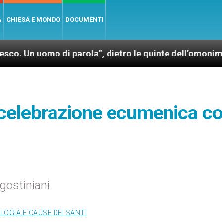
A
CHIESA E MONDO
DOCUMENTI
omo di parola”, dietro le quinte dell’omonimo film d
 celebrazione ecumenica c
gostiniani
LOGIA E CAUSE DEI SANTI