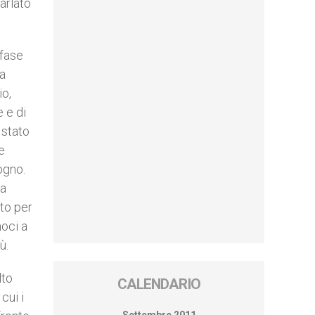
arlato
 fase
za
io,
 e di
 stato
e
ogno.
la
rto per
moci a
ù.
lto
CALENDARIO
cui i