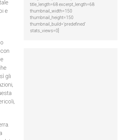
tale
title_length=68 excerpt_length=68
oi e
thumbnail_width=150
thumbnail_height=150
thumbnail_build='predefined'
stats_views=0]
to
 con
re
che
ì gli
zioni,
uesta
ricoli,
rra.
a