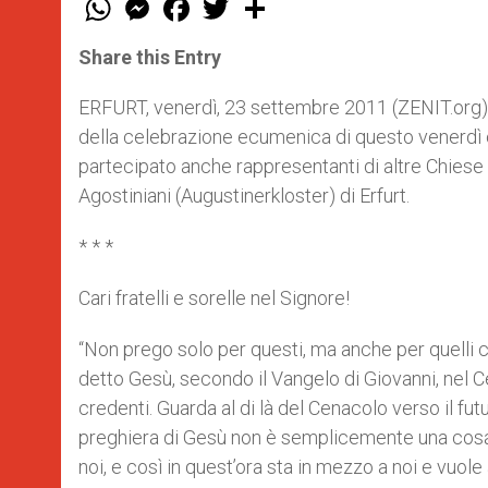
h
e
a
w
h
a
s
c
i
a
t
s
e
t
r
Share this Entry
s
e
b
t
e
A
n
o
e
p
g
o
r
ERFURT, venerdì, 23 settembre 2011 (ZENIT.org).-
p
e
k
della celebrazione ecumenica di questo venerdì c
r
partecipato anche rappresentanti di altre Chiese p
Agostiniani (Augustinerkloster) di Erfurt.
* * *
Cari fratelli e sorelle nel Signore!
“Non prego solo per questi, ma anche per quelli 
detto Gesù, secondo il Vangelo di Giovanni, nel Ce
credenti. Guarda al di là del Cenacolo verso il fu
preghiera di Gesù non è semplicemente una cosa 
noi, e così in quest’ora sta in mezzo a noi e vuole 