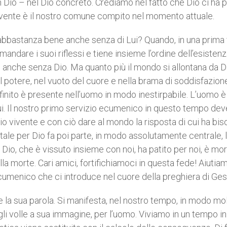
 Dio – nel Dio concreto. Crediamo nel fatto che Dio ci ha p
 vivente è il nostro comune compito nel momento attuale.
abbastanza bene anche senza di Lui? Quando, in una prima
mandare i suoi riflessi e tiene insieme l’ordine dell’esisten
 anche senza Dio. Ma quanto più il mondo si allontana da D
el potere, nel vuoto del cuore e nella brama di soddisfazione
 infinito è presente nell’uomo in modo inestirpabile. L’uomo è
Lui. Il nostro primo servizio ecumenico in questo tempo dev
o vivente e con ciò dare al mondo la risposta di cui ha bis
le per Dio fa poi parte, in modo assolutamente centrale, 
io, che è vissuto insieme con noi, ha patito per noi, è mo
ella morte. Cari amici, fortifichiamoci in questa fede! Aiutia
umenico che ci introduce nel cuore della preghiera di Ges
re la sua parola. Si manifesta, nel nostro tempo, in modo mo
li volle a sua immagine, per l’uomo. Viviamo in un tempo in 