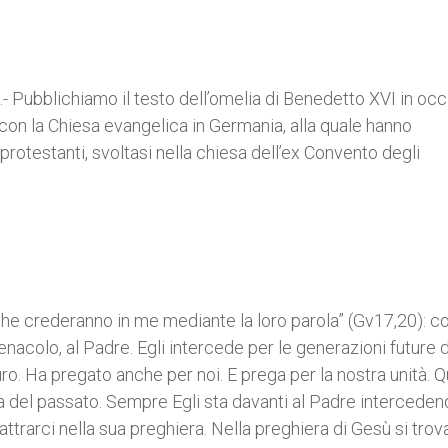
 Pubblichiamo il testo dell’omelia di Benedetto XVI in oc
on la Chiesa evangelica in Germania, alla quale hanno
rotestanti, svoltasi nella chiesa dell’ex Convento degli
che crederanno in me mediante la loro parola” (Gv17,20): co
nacolo, al Padre. Egli intercede per le generazioni future d
turo. Ha pregato anche per noi. E prega per la nostra unità. 
del passato. Sempre Egli sta davanti al Padre interceden
attrarci nella sua preghiera. Nella preghiera di Gesù si trova