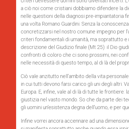
criteri dell’essere uomini sono diventati incerti. 
a ciò noi come cristiani dobbiamo difendere la di
nelle questioni della diagnosi pre-impiantatoria f
una volta Romano Guardini. Senza la conoscenza d
concretizzarsi nel nostro comune impegno per l’
criteri fondamentali di umanità, ma soprattutto 
descrizione del Giudizio finale (Mt 25): il Dio g
confronti di coloro che ci sono prossimi, nei confron
nelle necessità di questo tempo, al di là del prop
Ciò vale anzitutto nell’ambito della vita personal
in cui tutti devono farsi carico gli uni degli altri. 
Europa. E, infine, vale al di là di tutte le frontier
giustizia nel vasto mondo. So che da parte dei te
gli uomini un’esistenza degna dell’uomo, e per que
Infine vorrei ancora accennare ad una dimensione
si manifesta soprattutto anche quando essa ispir