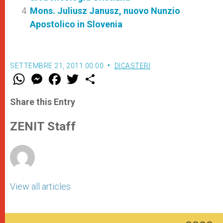
Mons. Juliusz Janusz, nuovo Nunzio
Apostolico in Slovenia
SETTEMBRE 21, 2011 00:00
DICASTERI
W
M
F
T
S
h
e
a
w
h
a
s
c
i
a
t
s
e
t
r
Share this Entry
s
e
b
t
e
A
n
o
e
p
g
o
r
ZENIT Staff
p
e
k
r
View all articles