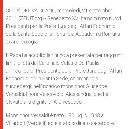
A
n
o
e
p
g
o
r
CITTA’ DEL VATICANO, mercoledì, 21 settembre
p
e
k
2011 (ZENIT.org).- Benedetto XVI ha nominato nuovi
r
Presidenti per la Prefettura degli Affari Economici
della Santa Sede e la Pontificia Accademia Romana
di Archeologia.
Il Papa ha accolto la rinuncia presentata per raggiunti
limiti di età dal Cardinale Velasio De Paolis
all’incarico di Presidente della Prefettura degli Affari
Economici della Santa Sede, chiamando a
succedergli nell’incarico monsignor Giuseppe
Versaldi, finora Vescovo di Alessandria, che ha
elevato alla dignità di Arcivescovo.
Monsignor Versaldi è nato il 30 luglio 1943 a
Villarboit (Vercelli) ed è stato ordinato sacerdote il