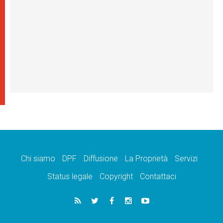
Chi siamo
DPF
Diffusione
La Proprietà
Servizi
Status legale
Copyright
Contattaci