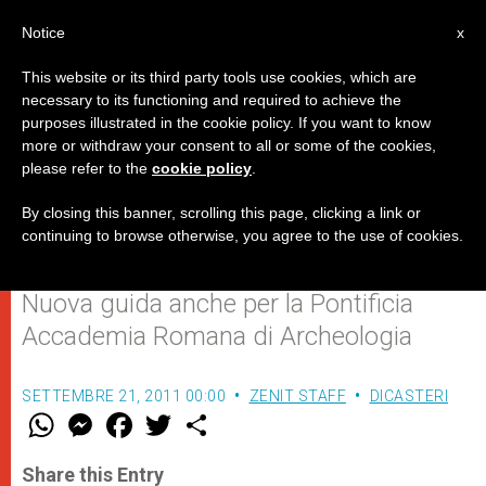
IT
Notice
x
This website or its third party tools use cookies, which are
necessary to its functioning and required to achieve the
purposes illustrated in the cookie policy. If you want to know
La Prefettura degli Affari
more or withdraw your consent to all or some of the cookies,
please refer to the
cookie policy
.
Economici della S. Sede ha un
nuovo Presidente
By closing this banner, scrolling this page, clicking a link or
continuing to browse otherwise, you agree to the use of cookies.
Nuova guida anche per la Pontificia
Accademia Romana di Archeologia
SETTEMBRE 21, 2011 00:00
ZENIT STAFF
DICASTERI
W
M
F
T
S
h
e
a
w
h
a
s
c
i
a
t
s
e
t
r
Share this Entry
s
e
b
t
e