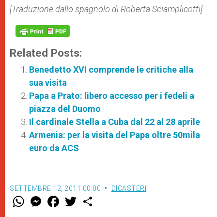
[Traduzione dallo spagnolo di Roberta Sciamplicotti]
Related Posts:
Benedetto XVI comprende le critiche alla
sua visita
Papa a Prato: libero accesso per i fedeli a
piazza del Duomo
Il cardinale Stella a Cuba dal 22 al 28 aprile
Armenia: per la visita del Papa oltre 50mila
euro da ACS
SETTEMBRE 12, 2011 00:00
DICASTERI
W
M
F
T
S
h
e
a
w
h
a
s
c
i
a