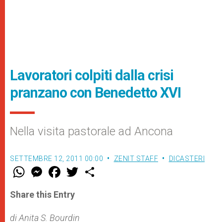
Lavoratori colpiti dalla crisi
pranzano con Benedetto XVI
Nella visita pastorale ad Ancona
SETTEMBRE 12, 2011 00:00
ZENIT STAFF
DICASTERI
W
M
F
T
S
h
e
a
w
h
a
s
c
i
a
t
s
e
t
r
Share this Entry
s
e
b
t
e
A
n
o
e
p
g
o
r
di Anita S. Bourdin