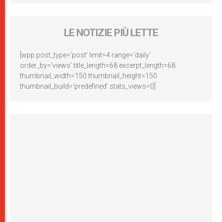
LE NOTIZIE PIÙ LETTE
[wpp post_type='post' limit=4 range='daily'
order_by='views' title_length=68 excerpt_length=68
thumbnail_width=150 thumbnail_height=150
thumbnail_build='predefined' stats_views=0]