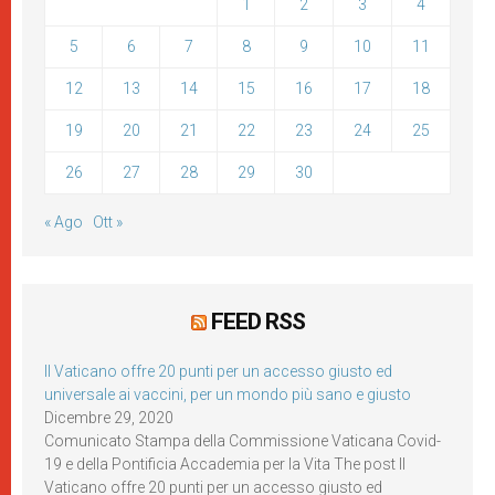
1
2
3
4
5
6
7
8
9
10
11
12
13
14
15
16
17
18
19
20
21
22
23
24
25
26
27
28
29
30
« Ago
Ott »
FEED RSS
Il Vaticano offre 20 punti per un accesso giusto ed
universale ai vaccini, per un mondo più sano e giusto
Dicembre 29, 2020
Comunicato Stampa della Commissione Vaticana Covid-
19 e della Pontificia Accademia per la Vita The post Il
Vaticano offre 20 punti per un accesso giusto ed