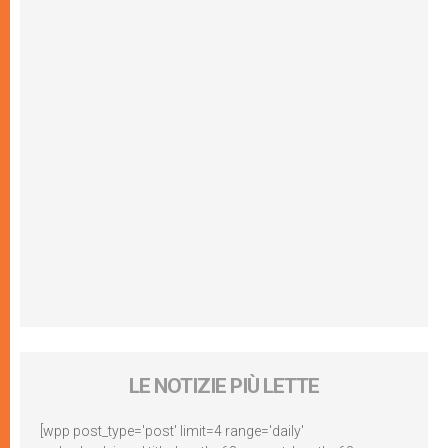
LE NOTIZIE PIÙ LETTE
[wpp post_type='post' limit=4 range='daily'