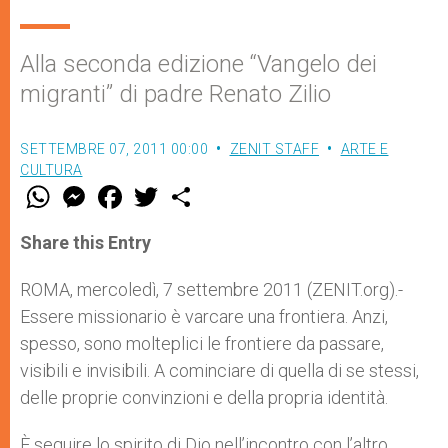
Alla seconda edizione “Vangelo dei
migranti” di padre Renato Zilio
SETTEMBRE 07, 2011 00:00
ZENIT STAFF
ARTE E
CULTURA
W
M
F
T
S
h
e
a
w
h
a
s
c
i
a
t
s
e
t
r
Share this Entry
s
e
b
t
e
A
n
o
e
p
g
o
r
ROMA, mercoledì, 7 settembre 2011 (ZENIT.org).-
p
e
k
Essere missionario è varcare una frontiera. Anzi,
r
spesso, sono molteplici le frontiere da passare,
visibili e invisibili. A cominciare di quella di se stessi,
delle proprie convinzioni e della propria identità.
È seguire lo spirito di Dio nell’incontro con l’altro.