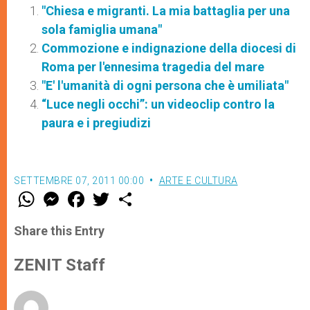
"Chiesa e migranti. La mia battaglia per una
sola famiglia umana"
Commozione e indignazione della diocesi di
Roma per l'ennesima tragedia del mare
"E' l'umanità di ogni persona che è umiliata"
“Luce negli occhi”: un videoclip contro la
paura e i pregiudizi
SETTEMBRE 07, 2011 00:00
ARTE E CULTURA
W
M
F
T
S
h
e
a
w
h
a
s
c
i
a
t
s
e
t
r
Share this Entry
s
e
b
t
e
A
n
o
e
p
g
o
r
ZENIT Staff
p
e
k
r