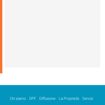
Chi siamo
DPF
Diffusione
La Proprietà
Servizi