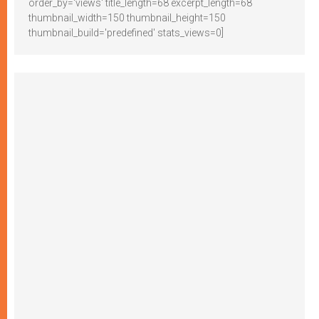
order_by='views' title_length=68 excerpt_length=68
thumbnail_width=150 thumbnail_height=150
thumbnail_build='predefined' stats_views=0]