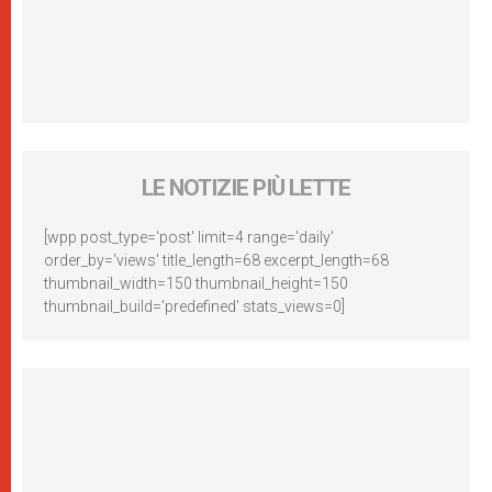
LE NOTIZIE PIÙ LETTE
[wpp post_type='post' limit=4 range='daily'
order_by='views' title_length=68 excerpt_length=68
thumbnail_width=150 thumbnail_height=150
thumbnail_build='predefined' stats_views=0]