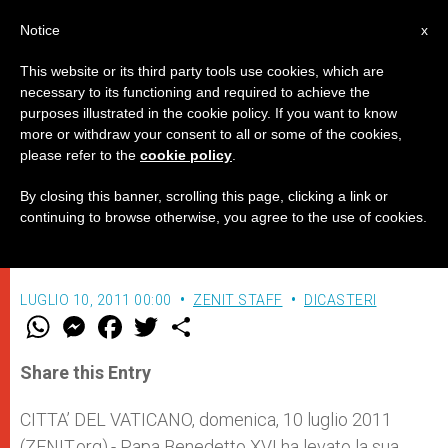
IT
Notice
x
This website or its third party tools use cookies, which are
necessary to its functioning and required to achieve the
purposes illustrated in the cookie policy. If you want to know
Vicinanza di Benedetto XVI ai
more or withdraw your consent to all or some of the cookies,
please refer to the
cookie policy
.
marittimi sequestrati dai pirati
By closing this banner, scrolling this page, clicking a link or
continuing to browse otherwise, you agree to the use of cookies.
Appello nella “Domenica del Mare”
LUGLIO 10, 2011 00:00
ZENIT STAFF
DICASTERI
W
M
F
T
S
h
e
a
w
h
a
s
c
i
a
t
s
e
t
r
Share this Entry
s
e
b
t
e
A
n
o
e
p
g
o
r
CITTA’ DEL VATICANO, domenica, 10 luglio 2011
p
e
k
(ZENIT.org).- Papa Benedetto XVI ha levato la sua
r