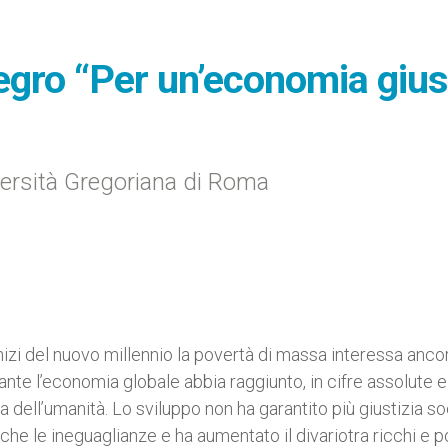
egro “Per un’economia gius
iversità Gregoriana di Roma
nizi del nuovo millennio la povertà di massa interessa anco
nte l’economia globale abbia raggiunto, in cifre assolute e
oria dell’umanità. Lo sviluppo non ha garantito più giustizia so
he le ineguaglianze e ha aumentato il divariotra ricchi e p