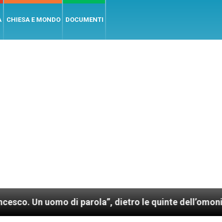
A
CHIESA E MONDO
DOCUMENTI
uomo di parola”, dietro le quinte dell’omonimo film d