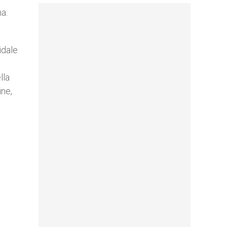
a.
idale
lla
ine,