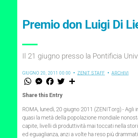
Premio don Luigi Di Li
Il 21 giugno presso la Pontificia Un
GIUGNO 20, 2011 00:00
ZENIT STAFF
ARCHIVI
W
M
F
T
S
h
e
a
w
h
a
s
c
i
a
t
s
e
t
r
Share this Entry
s
e
b
t
e
A
n
o
e
p
g
o
r
ROMA, lunedì, 20 giugno 2011 (ZENIT.org).- Agli i
p
e
k
quasi la metà della popolazione mondiale nonosta
r
capite, livelli di produttività mai toccati nella st
ed eguaglianza, anzi a volte ha reso più drammatic