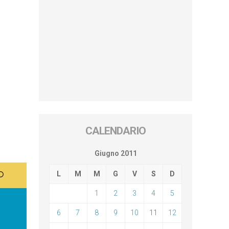
CALENDARIO
Giugno 2011
L
M
M
G
V
S
D
1
2
3
4
5
6
7
8
9
10
11
12