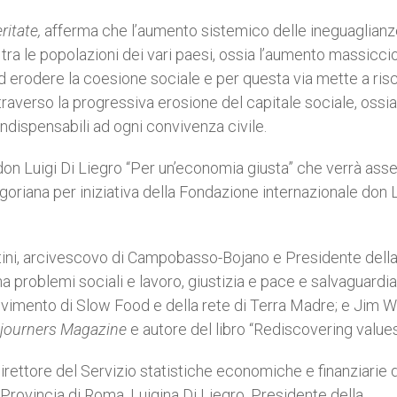
ritate,
afferma che l’aumento sistemico delle ineguaglianz
tra le popolazioni dei vari paesi, ossia l’aumento massiccio
 erodere la coesione sociale e per questa via mette a risc
averso la progressiva erosione del capitale sociale, ossia
à, indispensabili ad ogni convivenza civile.
on Luigi Di Liegro “Per un’economia giusta” che verrà ass
egoriana per iniziativa della Fondazione internazionale don L
tini, arcivescovo di Campobasso-Bojano e Presidente dell
 problemi sociali e lavoro, giustizia e pace e salvaguardia
ovimento di Slow Food e della rete di Terra Madre; e Jim Wa
journers Magazine
e autore del libro “Rediscovering values
rettore del Servizio statistiche economiche e finanziarie d
a Provincia di Roma, Luigina Di Liegro, Presidente della