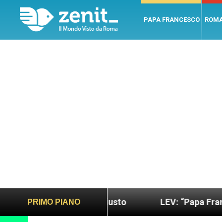
PAPA FRANCESCO
ROM
do più sano e giusto
LEV: “Papa Francesco. Un 
PRIMO PIANO