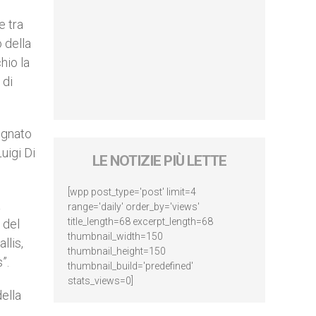
e tra
 della
hio la
 di
egnato
uigi Di
LE NOTIZIE PIÙ LETTE
[wpp post_type='post' limit=4
a
range='daily' order_by='views'
title_length=68 excerpt_length=68
 del
thumbnail_width=150
llis,
thumbnail_height=150
”.
thumbnail_build='predefined'
stats_views=0]
ella