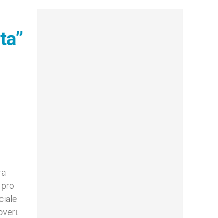
ta”
ra
 pro
ciale
overi.