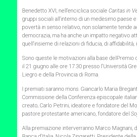
Benedetto XVI, nell’enciclica sociale
Caritas in Ve
gruppi sociali all’interno di un medesimo paese e 
povertà in senso relativo, non solamente tende ad
democrazia, ma ha anche un impatto negativo attr
quell’insieme di relazioni di fiducia, di affidabilit
Sono queste le motivazioni alla base delPremio d
il 21 giugno alle ore 17.30 presso l’Università Gr
Liegro e della Provincia di Roma.
I premiati saranno mons. Giancarlo Maria Bregan
Commissione della Conferenza episcopale italiana
creato; Carlo Petrini, ideatore e fondatore del M
pastore protestante americano, fondatore del
So
Alla premiazione interverranno Marco Magnani, di
Banca d’Italia, Nicola Zingaretti, Presidente dell