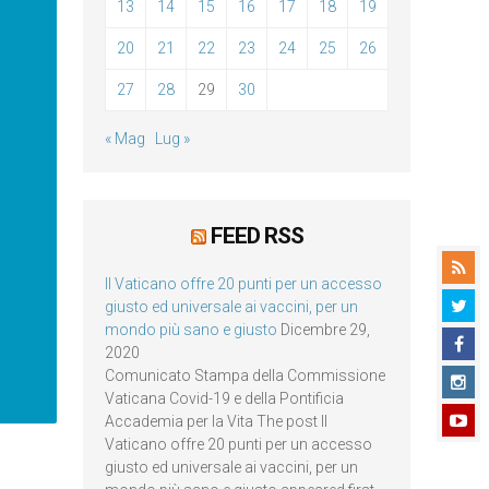
13
14
15
16
17
18
19
20
21
22
23
24
25
26
27
28
29
30
« Mag
Lug »
FEED RSS
Il Vaticano offre 20 punti per un accesso
giusto ed universale ai vaccini, per un
mondo più sano e giusto
Dicembre 29,
2020
Comunicato Stampa della Commissione
Vaticana Covid-19 e della Pontificia
Accademia per la Vita The post Il
Vaticano offre 20 punti per un accesso
giusto ed universale ai vaccini, per un