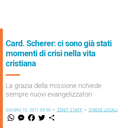
Card. Scherer: ci sono già stati
momenti di crisi nella vita
cristiana
La grazia della missione richiede
sempre nuovi evangelizzatori
GIUGNO 15, 2011 00:00
ZENIT STAFF
CHIESE LOCALI
W
M
F
T
S
h
e
a
w
h
a
s
c
i
a