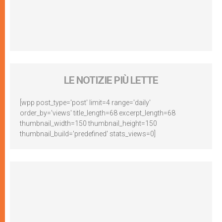
LE NOTIZIE PIÙ LETTE
[wpp post_type='post' limit=4 range='daily'
order_by='views' title_length=68 excerpt_length=68
thumbnail_width=150 thumbnail_height=150
thumbnail_build='predefined' stats_views=0]