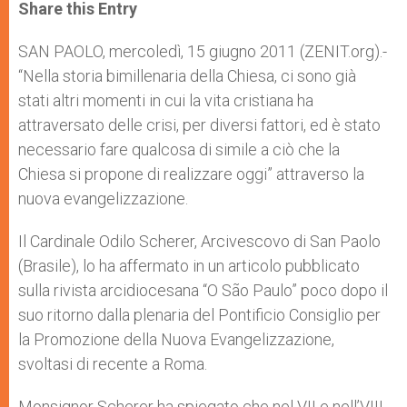
t
s
e
t
r
Share this Entry
s
e
b
t
e
A
n
o
e
p
g
o
r
SAN PAOLO, mercoledì, 15 giugno 2011 (ZENIT.org).-
p
e
k
“Nella storia bimillenaria della Chiesa, ci sono già
r
stati altri momenti in cui la vita cristiana ha
attraversato delle crisi, per diversi fattori, ed è stato
necessario fare qualcosa di simile a ciò che la
Chiesa si propone di realizzare oggi” attraverso la
nuova evangelizzazione.
Il Cardinale Odilo Scherer, Arcivescovo di San Paolo
(Brasile), lo ha affermato in un articolo pubblicato
sulla rivista arcidiocesana “O São Paulo” poco dopo il
suo ritorno dalla plenaria del Pontificio Consiglio per
la Promozione della Nuova Evangelizzazione,
svoltasi di recente a Roma.
Monsignor Scherer ha spiegato che nel VII e nell’VIII