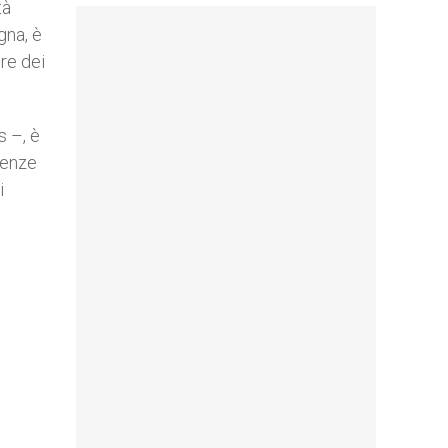
tà
gna, è
re dei
s –, è
igenze
i