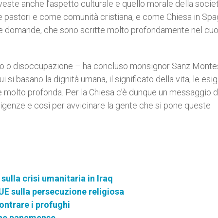
 investe anche l’aspetto culturale e quello morale della socie
 pastori e come comunità cristiana, e come Chiesa in Spa
ste domande, che sono scritte molto profondamente nel cuo
lavoro o disoccupazione – ha concluso monsignor Sanz Monte
 si basano la dignità umana, il significato della vita, le es
si è molto profonda. Per la Chiesa c’è dunque un messaggio d
sigenze e così per avvicinare la gente che si pone queste
ulla crisi umanitaria in Iraq
E sulla persecuzione religiosa
contrare i profughi
fine panamense