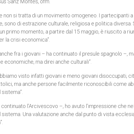
sús Sanz Montes, ofm.
he non si tratta di un movimento omogeneo. I partecipanti a
 sono di estrazione culturale, religiosa e politica diversa. 
n primo momento, a partire dal 15 maggio, è riuscito a riu
r la crisi economica”.
che fra i giovani – ha continuato il presule spagnolo –, ma
e economiche, ma direi anche culturali”.
biamo visto infatti giovani e meno giovani disoccupati, cit
olici, ma anche persone facilmente riconoscibili come abi
 sistema”.
continuato l’Arcivescovo –, ho avuto l’impressione che ne
 sistema. Una valutazione anche dal punto di vista ecclesi
”.