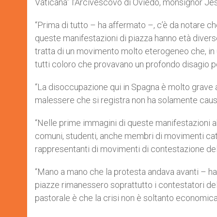
Vaticana” l’Arcivescovo di Oviedo, monsignor Je
“Prima di tutto – ha affermato –, c’è da notare c
queste manifestazioni di piazza hanno età diverse,
tratta di un movimento molto eterogeneo che, in u
tutti coloro che provavano un profondo disagio pe
“La disoccupazione qui in Spagna è molto grave an
malessere che si registra non ha solamente caus
“Nelle prime immagini di queste manifestazioni ab
comuni, studenti, anche membri di movimenti catt
rappresentanti di movimenti di contestazione del
“Mano a mano che la protesta andava avanti – ha 
piazze rimanessero soprattutto i contestatori del
pastorale è che la crisi non è soltanto economica