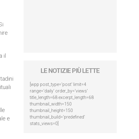
Si
nire
 il
LE NOTIZIE PIÙ LETTE
tadini
[wpp post_type='post' limit=4
tuali
range='daily' order_by='views'
title_length=68 excerpt_length=68
thumbnail_width=150
lle
thumbnail_height=150
thumbnail_build='predefined'
ale e
stats_views=0]