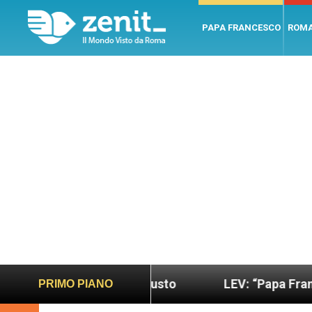
PAPA FRANCESCO
ROM
o più sano e giusto
LEV: “Papa Francesco. Un u
PRIMO PIANO