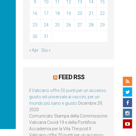
9
10
11
12
13
14
15
16
17
18
19
20
21
22
23
24
25
26
27
28
29
30
31
« Apr
Giu »
FEED RSS
Il Vaticano offre 20 punti per un accesso
giusto ed universale ai vaccini, per un
mondo più sano e giusto
Dicembre 29,
2020
Comunicato Stampa della Commissione
Vaticana Covid-19 e della Pontificia
Accademia per la Vita The post Il
Vaticano offre 20 punti per un accesso