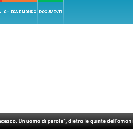
A
CHIESA E MONDO
DOCUMENTI
omo di parola”, dietro le quinte dell’omonimo film di