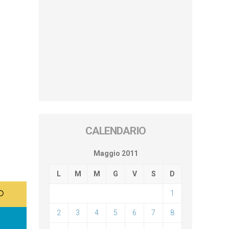
CALENDARIO
Maggio 2011
L
M
M
G
V
S
D
1
2
3
4
5
6
7
8