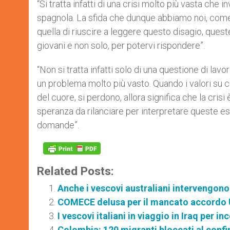
“Si tratta infatti di una crisi molto più vasta che
spagnola. La sfida che dunque abbiamo noi, come
quella di riuscire a leggere questo disagio, que
giovani e non solo, per potervi rispondere”.
“Non si tratta infatti solo di una questione di 
un problema molto più vasto. Quando i valori su cui
del cuore, si perdono, allora significa che la cri
speranza da rilanciare per interpretare queste e
domande”.
Related Posts:
Anche i vescovi australiani intervengono s
COMECE delusa per il mancato accordo U
I vescovi italiani in viaggio in Iraq per in
Colombia: 120 migranti bloccati al con