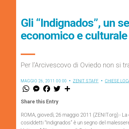
Gli “Indignados”, un 
economico e culturale
Per l’Arcivescovo di Oviedo non si t
MAGGIO 26, 2011 00:00
ZENIT STAFF
CHIESE LOC
W
M
F
T
S
h
e
a
w
h
a
s
c
i
a
t
s
e
t
r
Share this Entry
s
e
b
t
e
A
n
o
e
p
g
o
r
ROMA, giovedì, 26 maggio 2011 (ZENIT.org).- La 
p
e
k
cosiddetti “Indignados” è un segno del malesser
r