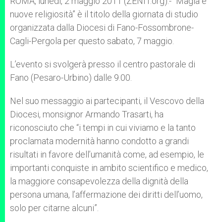
ROMA, lunedì, 2 maggio 2011 (ZENIT.org).- “Magia e
p
e
k
nuove religiosità” è il titolo della giornata di studio
r
organizzata dalla Diocesi di Fano-Fossombrone-
Cagli-Pergola per questo sabato, 7 maggio.
L’evento si svolgerà presso il centro pastorale di
Fano (Pesaro-Urbino) dalle 9.00.
Nel suo messaggio ai partecipanti, il Vescovo della
Diocesi, monsignor Armando Trasarti, ha
riconosciuto che “i tempi in cui viviamo e la tanto
proclamata modernità hanno condotto a grandi
risultati in favore dell’umanità come, ad esempio, le
importanti conquiste in ambito scientifico e medico,
la maggiore consapevolezza della dignità della
persona umana, l’affermazione dei diritti dell’uomo,
solo per citarne alcuni”.