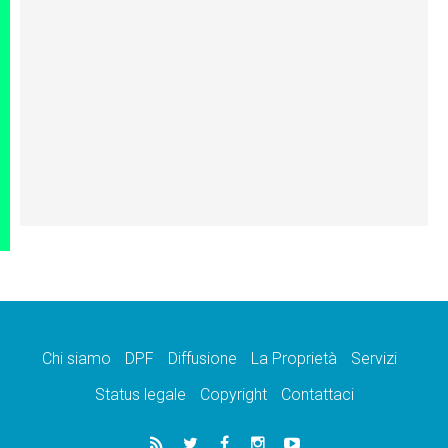
Chi siamo
DPF
Diffusione
La Proprietà
Servizi
Status legale
Copyright
Contattaci