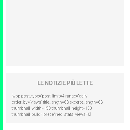
LE NOTIZIE PIÙ LETTE
[wpp post_type='post' limit=4 range='daily'
order_by='views' title_length=68 excerpt_length=68
thumbnail_width=150 thumbnail_height=150
thumbnail_build='predefined' stats_views=0]