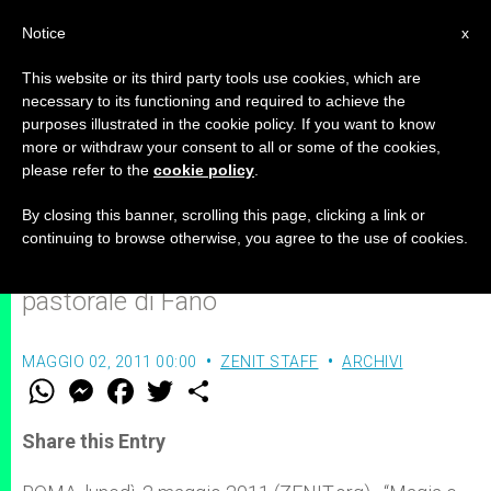
IT
Notice
x
This website or its third party tools use cookies, which are
necessary to its functioning and required to achieve the
purposes illustrated in the cookie policy. If you want to know
“Magia e nuove religiosità” al
more or withdraw your consent to all or some of the cookies,
please refer to the
cookie policy
.
centro di una giornata di studio
By closing this banner, scrolling this page, clicking a link or
continuing to browse otherwise, you agree to the use of cookies.
Sabato 7 maggio presso il centro
pastorale di Fano
MAGGIO 02, 2011 00:00
ZENIT STAFF
ARCHIVI
W
M
F
T
S
h
e
a
w
h
a
s
c
i
a
t
s
e
t
r
Share this Entry
s
e
b
t
e
A
n
o
e
p
g
o
r