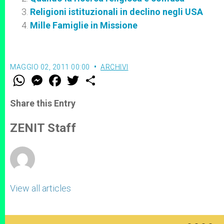
Religioni istituzionali in declino negli USA
Mille Famiglie in Missione
MAGGIO 02, 2011 00:00
ARCHIVI
W
M
F
T
S
h
e
a
w
h
a
s
c
i
a
t
s
e
t
r
Share this Entry
s
e
b
t
e
A
n
o
e
p
g
o
r
ZENIT Staff
p
e
k
r
View all articles