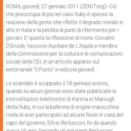
A
n
o
e
p
g
o
r
ROMA, giovedì, 27 gennaio 2011 (ZENIT.org).- Ciò
p
e
k
che preoccupa di più nel caso Ruby è spesso la
r
reazione della gente che riflette il degrado morale in
atto in Italia e la perdita di punti di riferimento per i
giovani. E’ questa la riflessione di mons. Giovanni
D’Ercole, Vescovo Ausiliare de L’Aquila e membro
della Commissione per la cultura e le comunicazioni
sociali della CEI, in un articolo apparso sul
settimanale “Il Punto” in edicola giovedì.
Lo scandalo è scoppiato il 18 gennaio scorso,
quando su alcuni giornali sono state pubblicate le
intercettazioni telefoniche di Karima el Marough
detta Ruby, in cui la ballerina di origine marocchina
rivela di aver partecipato ad alcune feste in casa del
capo del governo, Silvio Berlusconi, fin da quando
aveva 16 anni. Secondo gli inquirenti Berlusconi