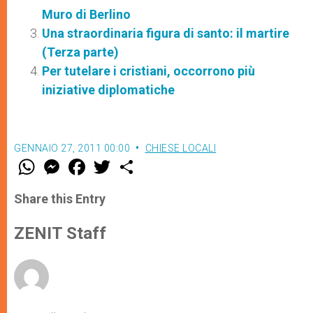
Muro di Berlino
Una straordinaria figura di santo: il martire
(Terza parte)
Per tutelare i cristiani, occorrono più
iniziative diplomatiche
GENNAIO 27, 2011 00:00
CHIESE LOCALI
W
M
F
T
S
h
e
a
w
h
a
s
c
i
a
t
s
e
t
r
Share this Entry
s
e
b
t
e
A
n
o
e
p
g
o
r
ZENIT Staff
p
e
k
r