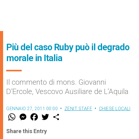
Più del caso Ruby può il degrado
morale in Italia
Il commento di mons. Giovanni
D’Ercole, Vescovo Ausiliare de L’Aquila
GENNAIO 27, 2011 00:00
ZENIT STAFF
CHIESE LOCALI
W
M
F
T
S
h
e
a
w
h
a
s
c
i
a
t
s
e
t
r
Share this Entry
s
e
b
t
e