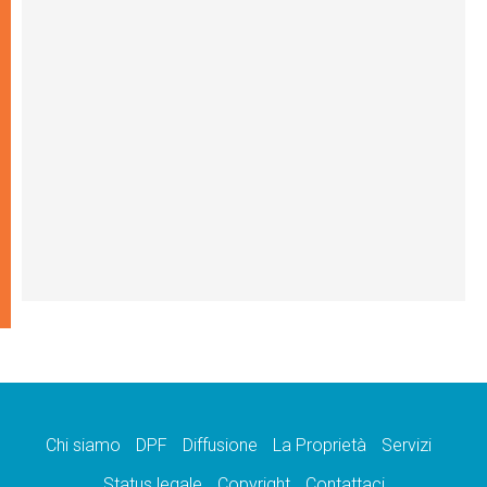
Chi siamo
DPF
Diffusione
La Proprietà
Servizi
Status legale
Copyright
Contattaci