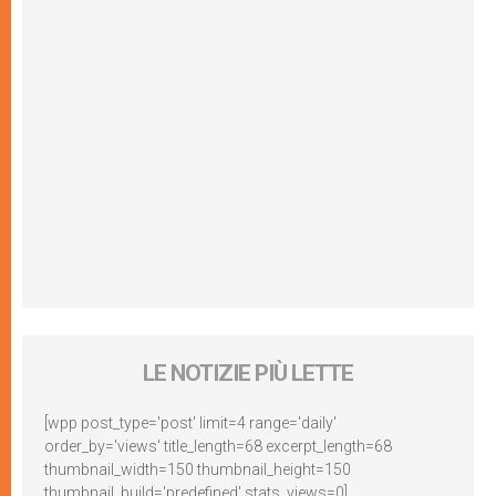
LE NOTIZIE PIÙ LETTE
[wpp post_type='post' limit=4 range='daily'
order_by='views' title_length=68 excerpt_length=68
thumbnail_width=150 thumbnail_height=150
thumbnail_build='predefined' stats_views=0]