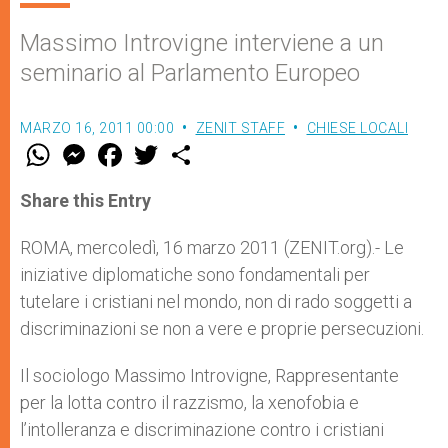
Massimo Introvigne interviene a un
seminario al Parlamento Europeo
MARZO 16, 2011 00:00
ZENIT STAFF
CHIESE LOCALI
W
M
F
T
S
h
e
a
w
h
a
s
c
i
a
t
s
e
t
r
Share this Entry
s
e
b
t
e
A
n
o
e
p
g
o
r
ROMA, mercoledì, 16 marzo 2011 (ZENIT.org).- Le
p
e
k
iniziative diplomatiche sono fondamentali per
r
tutelare i cristiani nel mondo, non di rado soggetti a
discriminazioni se non a vere e proprie persecuzioni.
Il sociologo Massimo Introvigne, Rappresentante
per la lotta contro il razzismo, la xenofobia e
l’intolleranza e discriminazione contro i cristiani