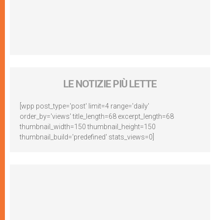
LE NOTIZIE PIÙ LETTE
[wpp post_type='post' limit=4 range='daily'
order_by='views' title_length=68 excerpt_length=68
thumbnail_width=150 thumbnail_height=150
thumbnail_build='predefined' stats_views=0]