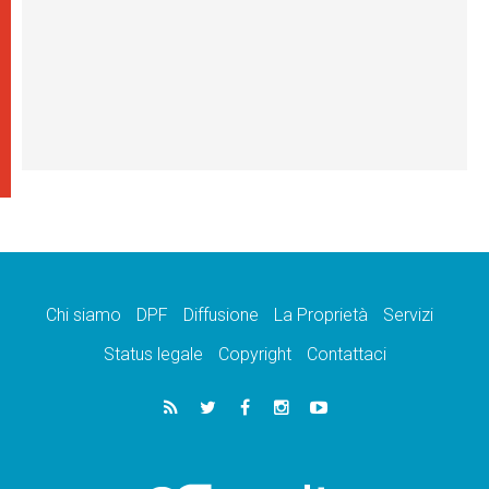
Chi siamo
DPF
Diffusione
La Proprietà
Servizi
Status legale
Copyright
Contattaci