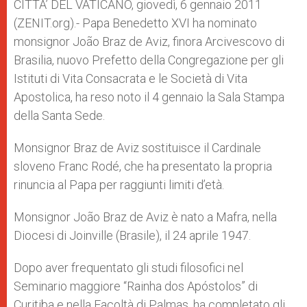
p
g
o
r
CITTA’ DEL VATICANO, giovedì, 6 gennaio 2011
p
e
k
(ZENIT.org).- Papa Benedetto XVI ha nominato
r
monsignor João Braz de Aviz, finora Arcivescovo di
Brasilia, nuovo Prefetto della Congregazione per gli
Istituti di Vita Consacrata e le Società di Vita
Apostolica, ha reso noto il 4 gennaio la Sala Stampa
della Santa Sede.
Monsignor Braz de Aviz sostituisce il Cardinale
sloveno Franc Rodé, che ha presentato la propria
rinuncia al Papa per raggiunti limiti d’età.
Monsignor João Braz de Aviz è nato a Mafra, nella
Diocesi di Joinville (Brasile), il 24 aprile 1947.
Dopo aver frequentato gli studi filosofici nel
Seminario maggiore “Rainha dos Apóstolos” di
Curitiba e nella Facoltà di Palmas, ha completato gli