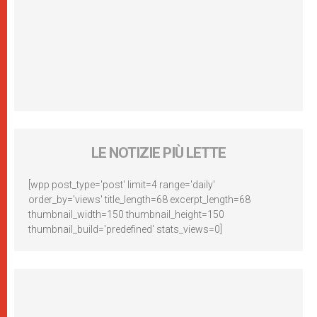
LE NOTIZIE PIÙ LETTE
[wpp post_type='post' limit=4 range='daily'
order_by='views' title_length=68 excerpt_length=68
thumbnail_width=150 thumbnail_height=150
thumbnail_build='predefined' stats_views=0]