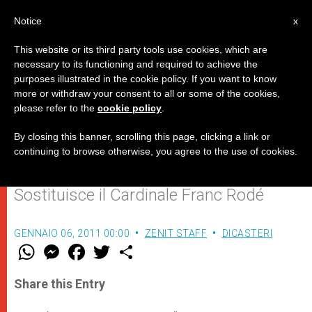
IT
Notice
x
This website or its third party tools use cookies, which are
necessary to its functioning and required to achieve the
purposes illustrated in the cookie policy. If you want to know
Mons. Braz de Aviz, Prefetto del
more or withdraw your consent to all or some of the cookies,
please refer to the
cookie policy
.
dicastero per gli Istituti di Vita
Consacrata
By closing this banner, scrolling this page, clicking a link or
continuing to browse otherwise, you agree to the use of cookies.
Sostituisce il Cardinale Franc Rodé
GENNAIO 06, 2011 00:00
ZENIT STAFF
DICASTERI
W
M
F
T
S
h
e
a
w
h
a
s
c
i
a
t
s
e
t
r
Share this Entry
s
e
b
t
e
A
n
o
e