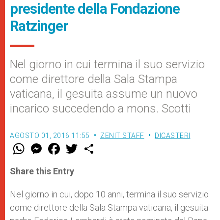
presidente della Fondazione
Ratzinger
Nel giorno in cui termina il suo servizio
come direttore della Sala Stampa
vaticana, il gesuita assume un nuovo
incarico succedendo a mons. Scotti
AGOSTO 01, 2016 11:55
ZENIT STAFF
DICASTERI
W
M
F
T
S
h
e
a
w
h
a
s
c
i
a
t
s
e
t
r
Share this Entry
s
e
b
t
e
A
n
o
e
p
g
o
r
Nel giorno in cui, dopo 10 anni, termina il suo servizio
p
e
k
come direttore della Sala Stampa vaticana, il gesuita
r