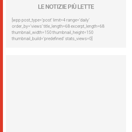
LE NOTIZIE PIÙ LETTE
[wpp post_type='post' limit=4 range='daily'
order_by='views' title_length=68 excerpt_length=68
thumbnail_width=150 thumbnail_height=150
thumbnail_build='predefined' stats_views=0]