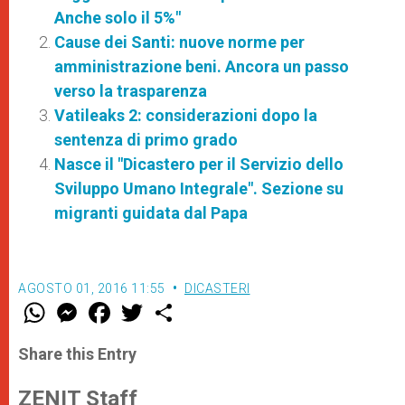
Anche solo il 5%"
Cause dei Santi: nuove norme per
amministrazione beni. Ancora un passo
verso la trasparenza
Vatileaks 2: considerazioni dopo la
sentenza di primo grado
Nasce il "Dicastero per il Servizio dello
Sviluppo Umano Integrale". Sezione su
migranti guidata dal Papa
AGOSTO 01, 2016 11:55
DICASTERI
W
M
F
T
S
h
e
a
w
h
a
s
c
i
a
t
s
e
t
r
Share this Entry
s
e
b
t
e
A
n
o
e
p
g
o
r
ZENIT Staff