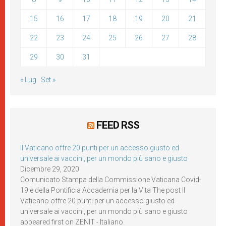
15
16
17
18
19
20
21
22
23
24
25
26
27
28
29
30
31
« Lug
Set »
FEED RSS
Il Vaticano offre 20 punti per un accesso giusto ed
universale ai vaccini, per un mondo più sano e giusto
Dicembre 29, 2020
Comunicato Stampa della Commissione Vaticana Covid-
19 e della Pontificia Accademia per la Vita The post Il
Vaticano offre 20 punti per un accesso giusto ed
universale ai vaccini, per un mondo più sano e giusto
appeared first on ZENIT - Italiano.