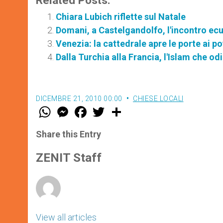
Related Posts:
Chiara Lubich riflette sul Natale
Domani, a Castelgandolfo, l'incontro ec
Venezia: la cattedrale apre le porte ai po
Dalla Turchia alla Francia, l'Islam che odi
DICEMBRE 21, 2010 00:00
CHIESE LOCALI
W
M
F
T
S
h
e
a
w
h
a
s
c
i
a
t
s
e
t
r
Share this Entry
s
e
b
t
e
A
n
o
e
p
g
o
r
ZENIT Staff
p
e
k
r
View all articles