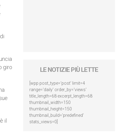
e
e
di
nuncia
o giro
LE NOTIZIE PIÙ LETTE
[wpp post_type='post' limit=4
na
range='daily' order_by='views'
title_length=68 excerpt_length=68
 sue
thumbnail_width=150
thumbnail_height=150
thumbnail_build='predefined'
 il
stats_views=0]