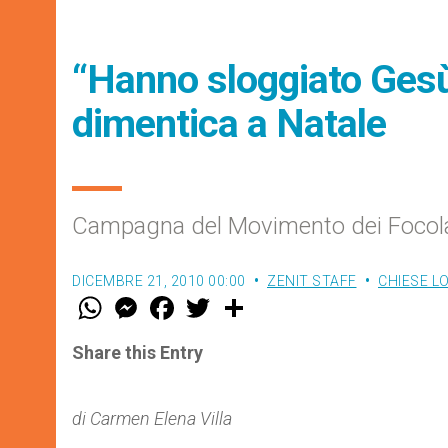
“Hanno sloggiato Gesù
dimentica a Natale
Campagna del Movimento dei Focola
DICEMBRE 21, 2010 00:00
ZENIT STAFF
CHIESE L
W
M
F
T
S
h
e
a
w
h
a
s
c
i
a
t
s
e
t
r
Share this Entry
s
e
b
t
e
A
n
o
e
p
g
o
r
p
e
k
di Carmen Elena Villa
r