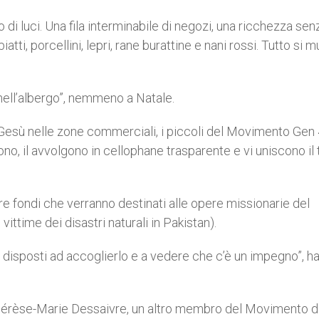
 di luci. Una fila interminabile di negozi, una ricchezza senz
tti, porcellini, lepri, rane burattine e nani rossi. Tutto si 
nell’albergo”, nemmeno a Natale.
Gesù nelle zone commerciali, i piccoli del Movimento Gen 4
ono, il avvolgono in cellophane trasparente e vi uniscono il
e fondi che verranno destinati alle opere missionarie del
ittime dei disastri naturali in Pakistan).
o disposti ad accoglierlo e a vedere che c’è un impegno”, h
to Thérèse-Marie Dessaivre, un altro membro del Movimento d