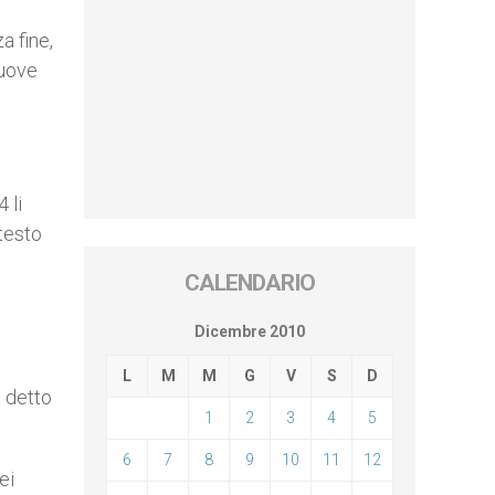
a fine,
muove
 li
 testo
CALENDARIO
Dicembre 2010
L
M
M
G
V
S
D
a detto
1
2
3
4
5
6
7
8
9
10
11
12
ei