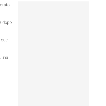
borato
ta dopo
I due
, una
.