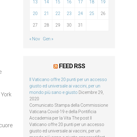
13
14
15
16
17
18
19
20
21
22
23
24
25
26
27
28
29
30
31
« Nov
Gen »
FEED RSS
e
Il Vaticano offre 20 punti per un accesso
giusto ed universale ai vaccini, per un
mondo più sano e giusto
Dicembre 29,
 York
2020
Comunicato Stampa della Commissione
Vaticana Covid-19 e della Pontificia
Accademia per la Vita The post Il
 cuore
Vaticano offre 20 punti per un accesso
giusto ed universale ai vaccini, per un