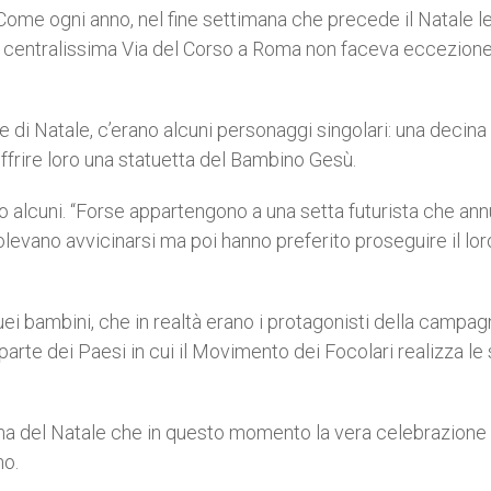
ome ogni anno, nel fine settimana che precede il Natale l
La centralissima Via del Corso a Roma non faceva eccezion
 di Natale, c’erano alcuni personaggi singolari: una decina 
ffrire loro una statuetta del Bambino Gesù.
o alcuni. “Forse appartengono a una setta futurista che an
olevano avvicinarsi ma poi hanno preferito proseguire il lor
ei bambini, che in realtà erano i protagonisti della campag
arte dei Paesi in cui il Movimento dei Focolari realizza le
ma del Natale che in questo momento la vera celebrazione è
no.