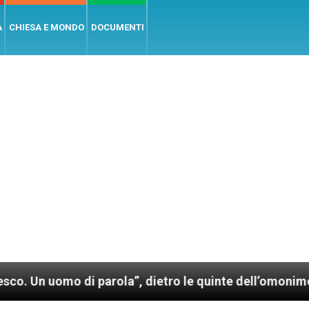
A
CHIESA E MONDO
DOCUMENTI
mo di parola”, dietro le quinte dell’omonimo film di 