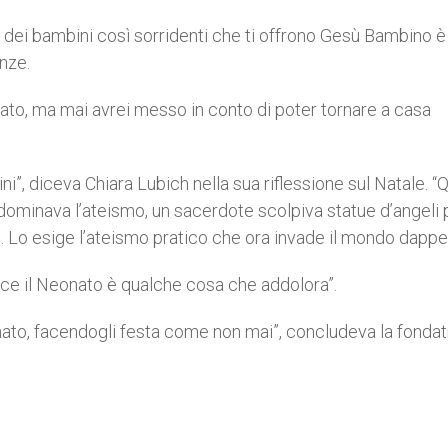
 dei bambini così sorridenti che ti offrono Gesù Bambino è
nze.
ato, ma mai avrei messo in conto di poter tornare a casa
ni”, diceva Chiara Lubich nella sua riflessione sul Natale. 
ui dominava l’ateismo, un sacerdote scolpiva statue d’angeli 
iù. Lo esige l’ateismo pratico che ora invade il mondo dapper
ece il Neonato è qualche cosa che addolora”.
è nato, facendogli festa come non mai”, concludeva la fondat