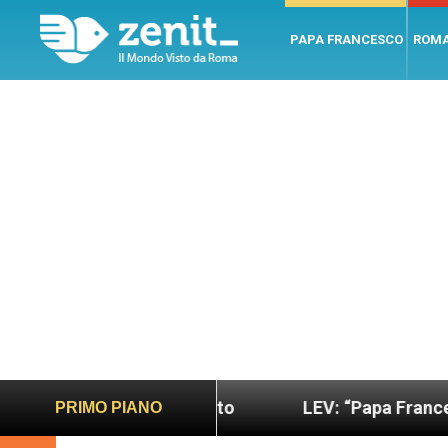
PAPA FRANCESCO
ROM
o più sano e giusto
LEV: “Papa Francesco. Un uo
PRIMO PIANO