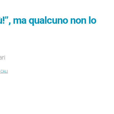
!”, ma qualcuno non lo
ri
OCALI