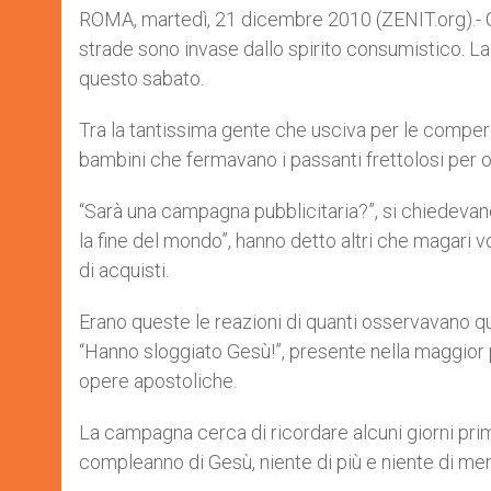
ROMA, martedì, 21 dicembre 2010 (ZENIT.org).- C
strade sono invase dallo spirito consumistico. 
questo sabato.
Tra la tantissima gente che usciva per le compere
bambini che fermavano i passanti frettolosi per o
“Sarà una campagna pubblicitaria?”, si chiedevan
la fine del mondo”, hanno detto altri che magari v
di acquisti.
Erano queste le reazioni di quanti osservavano qu
“Hanno sloggiato Gesù!”, presente nella maggior p
opere apostoliche.
La campagna cerca di ricordare alcuni giorni pri
compleanno di Gesù, niente di più e niente di me