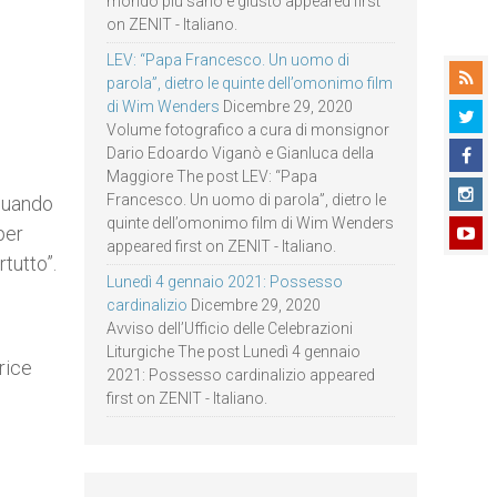
mondo più sano e giusto appeared first
on ZENIT - Italiano.
LEV: “Papa Francesco. Un uomo di
parola”, dietro le quinte dell’omonimo film
di Wim Wenders
Dicembre 29, 2020
Volume fotografico a cura di monsignor
Dario Edoardo Viganò e Gianluca della
Maggiore The post LEV: “Papa
Francesco. Un uomo di parola”, dietro le
“Quando
quinte dell’omonimo film di Wim Wenders
per
appeared first on ZENIT - Italiano.
tutto”.
Lunedì 4 gennaio 2021: Possesso
cardinalizio
Dicembre 29, 2020
Avviso dell’Ufficio delle Celebrazioni
Liturgiche The post Lunedì 4 gennaio
rice
2021: Possesso cardinalizio appeared
first on ZENIT - Italiano.