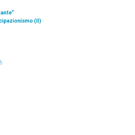
gante”
ipazionismo (II)
A