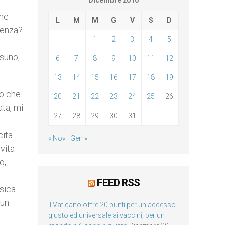
Dicembre 2010
che
L
M
M
G
V
S
D
erenza?
1
2
3
4
5
ssuno,
6
7
8
9
10
11
12
13
14
15
16
17
18
19
do che
20
21
22
23
24
25
26
ta, mi
27
28
29
30
31
o
cita
« Nov
Gen »
 vita
o,
FEED RSS
sica
 un
Il Vaticano offre 20 punti per un accesso
giusto ed universale ai vaccini, per un