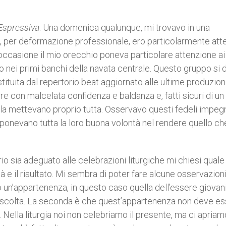
Espressiva
. Una domenica qualunque, mi trovavo in una
 per deformazione professionale, ero particolarmente atte
 occasione il mio orecchio poneva particolare attenzione ai
nei primi banchi della navata centrale. Questo gruppo si 
tituita dal repertorio beat aggiornato alle ultime produzion
rre con malcelata confidenza e baldanza e, fatti sicuri di un
 la mettevano proprio tutta. Osservavo questi fedeli impeg
onevano tutta la loro buona volontà nel rendere quello ch
o sia adeguato alle celebrazioni liturgiche mi chiesi quale
 e il risultato. Mi sembra di poter fare alcune osservazioni:
un’appartenenza, in questo caso quella dell’essere giovan
 ascolta. La seconda è che quest’appartenenza non deve es
 Nella liturgia noi non celebriamo il presente, ma ci apriam