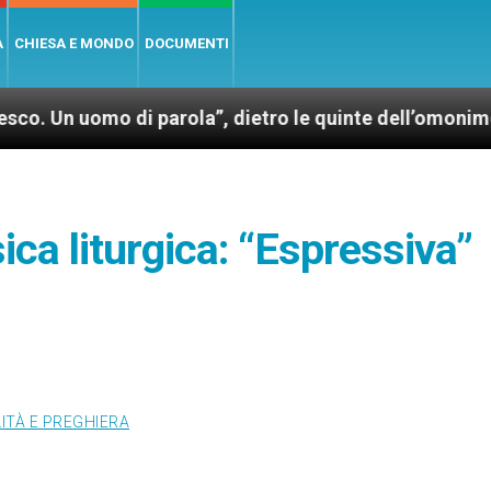
A
CHIESA E MONDO
DOCUMENTI
 di parola”, dietro le quinte dell’omonimo film di Wi
ica liturgica: “Espressiva”
LITÀ E PREGHIERA