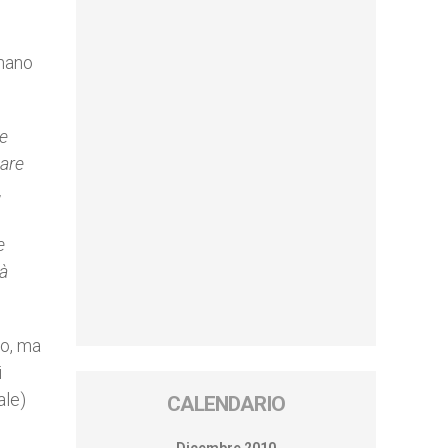
omano
 e
gare
,
e
tà
io, ma
i
ale)
CALENDARIO