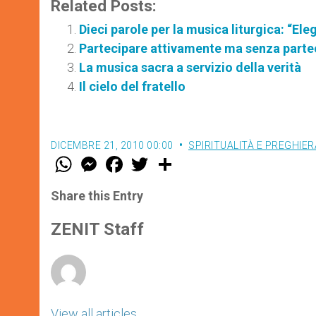
Related Posts:
Dieci parole per la musica liturgica: “Ele
Partecipare attivamente ma senza partec
La musica sacra a servizio della verità
Il cielo del fratello
DICEMBRE 21, 2010 00:00
SPIRITUALITÀ E PREGHIER
W
M
F
T
S
h
e
a
w
h
a
s
c
i
a
t
s
e
t
r
Share this Entry
s
e
b
t
e
A
n
o
e
p
g
o
r
ZENIT Staff
p
e
k
r
View all articles