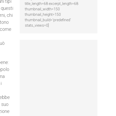
i tipi
title_length=68 excerpt_length=68
 questi
thumbnail_width=150
ni, chi
thumbnail_height=150
thumbnail_build='predefined'
ntono
stats_views=0]
é come
può
bene:
opolo
 ma
i
rebbe
l suo
zione