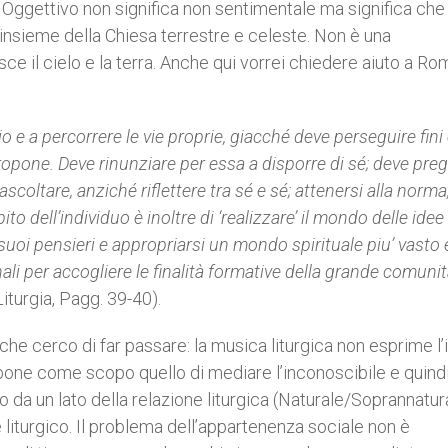
Oggettivo non significa non sentimentale ma significa che
 l’insieme della Chiesa terrestre e celeste. Non è una
ce il cielo e la terra. Anche qui vorrei chiedere aiuto a R
 e a percorrere le vie proprie, giacché deve perseguire fini
i propone. Deve rinunziare per essa a disporre di sé; deve pre
scoltare, anziché riflettere tra sé e sé; attenersi alla norma
 dell’individuo è inoltre di ‘realizzare’ il mondo delle idee
 suoi pensieri e appropriarsi un mondo spirituale piu’ vasto 
li per accogliere le finalità formative della grande comuni
Liturgia, Pagg. 39-40).
e cerco di far passare: la musica liturgica non esprime l’
i pone come scopo quello di mediare l’inconoscibile e quind
o da un lato della relazione liturgica (Naturale/Soprannatur
liturgico. Il problema dell’appartenenza sociale non è