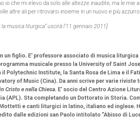
io che mi elevo da solo alle altezze inaudite, ma le mie al
e altre ali per ritrovarsi insieme in un nuovo e più azzurro 
er la musica liturgica” uscirà l’11 gennaio 2011]
n un figlio. E’ professore associato di musica liturgica
 programma musicale presso la University of Saint Jos
 Polytechnic Institute, la Santa Rosa de Lima e il Fa
tory of Music (Cina). Da anni scrive per varie riviste t
in Cristo e nella Chiesa
. E’ socio del Centro Azione Litu
rgia (APL). Sta completando un Dottorato in Storia. Co
ttetti e canti liturgici in latino, italiano ed inglese. 
dito dalle edizioni san Paolo intitolato “Abisso di Luce