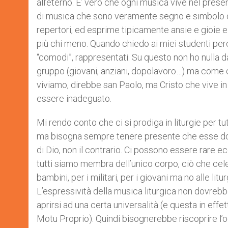
all’eterno. E’ vero che ogni musica vive nel prese
di musica che sono veramente segno e simbolo del
repertori, ed esprime tipicamente ansie e gioie e se
più chi meno. Quando chiedo ai miei studenti per
“comodi”, rappresentati. Su questo non ho nulla d
gruppo (giovani, anziani, dopolavoro…) ma come 
viviamo, direbbe san Paolo, ma Cristo che vive in
essere inadeguato.
Mi rendo conto che ci si prodiga in liturgie per t
ma bisogna sempre tenere presente che esse dovr
di Dio, non il contrario. Ci possono essere rare 
tutti siamo membra dell’unico corpo, ciò che celeb
bambini, per i militari, per i giovani ma no alle litu
L’espressività della musica liturgica non dovreb
aprirsi ad una certa universalità (e questa in effe
Motu Proprio). Quindi bisognerebbe riscoprire l’o