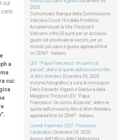
mondo più sano e giusto
Dicembre 29,
i sul
2020
cielo.
Comunicato Stampa della Commissione
Vaticana Covid-19 e della Pontificia
Accademia per la Vita The post Il
Vaticano offre 20 punti per un accesso
giusto ed universale ai vaccini, per un
mondo più sano e giusto appeared first
on ZENIT - Italiano.
 e
eph a
LEV: “Papa Francesco. Un uomo di
parola”, dietro le quinte dell’omonimo film
tima
di Wim Wenders
Dicembre 29, 2020
ra cui:
Volume fotografico a cura di monsignor
rgica
Dario Edoardo Viganò e Gianluca della
Maggiore The post LEV: “Papa
me
Francesco. Un uomo di parola”, dietro le
Ha
quinte dell’omonimo film di Wim Wenders
”.
appeared first on ZENIT - Italiano.
Lunedì 4 gennaio 2021: Possesso
cardinalizio
Dicembre 29, 2020
Avviso dell’Ufficio delle Celebrazioni