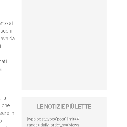
nto ai
 suoni
dava da
i
nati
e
 la
i che
LE NOTIZIE PIÙ LETTE
sere in
[wpp post_type='post' limit=4
o
range='daily' order_by='views'