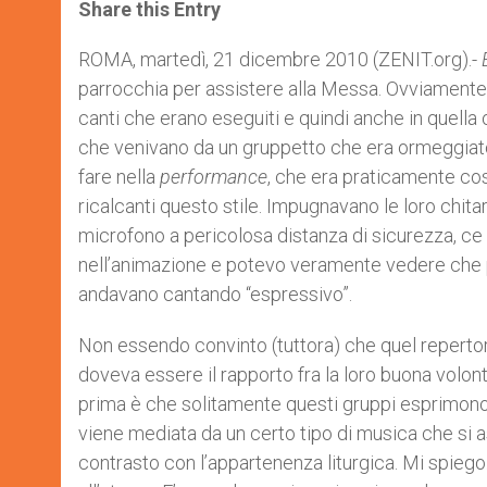
t
s
e
t
r
Share this Entry
s
e
b
t
e
A
n
o
e
p
g
o
r
ROMA, martedì, 21 dicembre 2010 (ZENIT.org).-
p
e
k
parrocchia per assistere alla Messa. Ovviamente,
r
canti che erano eseguiti e quindi anche in quella
che venivano da un gruppetto che era ormeggiato 
fare nella
performance
, che era praticamente cos
ricalcanti questo stile. Impugnavano le loro chita
microfono a pericolosa distanza di sicurezza, ce
nell’animazione e potevo veramente vedere che p
andavano cantando “espressivo”.
Non essendo convinto (tuttora) che quel repertori
doveva essere il rapporto fra la loro buona volontà
prima è che solitamente questi gruppi esprimono 
viene mediata da un certo tipo di musica che si
contrasto con l’appartenenza liturgica. Mi spiego.