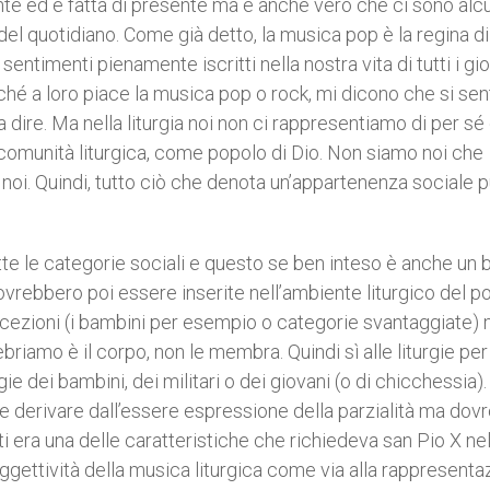
nte ed è fatta di presente ma è anche vero che ci sono alcun
 quotidiano. Come già detto, la musica pop è la regina di
ntimenti pienamente iscritti nella nostra vita di tutti i gior
ché a loro piace la musica pop o rock, mi dicono che si se
a dire. Ma nella liturgia noi non ci rappresentiamo di per s
comunità liturgica, come popolo di Dio. Non siamo noi che
 noi. Quindi, tutto ciò che denota un’appartenenza sociale 
utte le categorie sociali e questo se ben inteso è anche un 
ebbero poi essere inserite nell’ambiente liturgico del p
eccezioni (i bambini per esempio o categorie svantaggiate)
riamo è il corpo, non le membra. Quindi sì alle liturgie per 
rgie dei bambini, dei militari o dei giovani (o di chicchessia).
be derivare dall’essere espressione della parzialità ma dov
tti era una delle caratteristiche che richiedeva san Pio X ne
ggettività della musica liturgica come via alla rappresenta