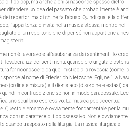
esa di tipo pop, ma anche a chi si nasconde spesso dietro
a per difendere un’idea del passato che probabilmente è an
 dei repertori ma di chi ne fa l’abuso. Quindi qual è la diff
pop, l’appartenza è insita nella musica stessa, mentre nel
agliato di un repertorio che di per sé non appartiene a ne
agisteriali.
ieme non è favorevole all’esuberanza dei sentimenti. Io cre
i l’esuberanza dei sentimenti, quando prolungata e ostenta
tura far riconoscere da quel mistico alla rovescia (come l
isponde al nome di Friederich Nietzsche. Egli, ne “La Nas
neo (ordine e misura) e il dionisiaco (disordine e estasi) dà
o quindi in contraddizione se non in modo paradossale. Ecc
ifica uno squilibrio espressivo. La musica pop accentua
nze. Questo elemento è ovviamente fondamentale per la mu
enza, con un carattere di tipo ossessivo. Non è ovviamente
 quando trasposto nella liturgia. La musica liturgica è