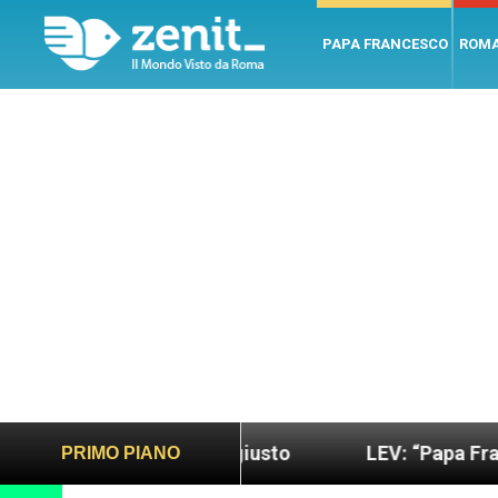
PAPA FRANCESCO
ROM
ndo più sano e giusto
LEV: “Papa Francesco. Un 
PRIMO PIANO