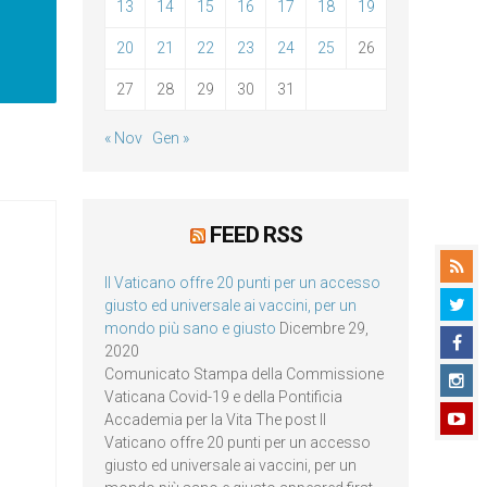
13
14
15
16
17
18
19
20
21
22
23
24
25
26
27
28
29
30
31
« Nov
Gen »
FEED RSS
Il Vaticano offre 20 punti per un accesso
giusto ed universale ai vaccini, per un
mondo più sano e giusto
Dicembre 29,
2020
Comunicato Stampa della Commissione
Vaticana Covid-19 e della Pontificia
Accademia per la Vita The post Il
Vaticano offre 20 punti per un accesso
giusto ed universale ai vaccini, per un