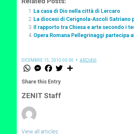
Related Posts:
La casa di Dio nella città di Lercaro
La diocesi di Cerignola-Ascoli Satriano p
Il rapporto tra Chiesa e arte secondo i te
Opera Romana Pellegrinaggi partecipa al
DICEMBRE 15, 2010 00:00
ARCHIVI
W
M
F
T
S
h
e
a
w
h
a
s
c
i
a
t
s
e
t
r
Share this Entry
s
e
b
t
e
A
n
o
e
p
g
o
r
ZENIT Staff
p
e
k
r
View all articles