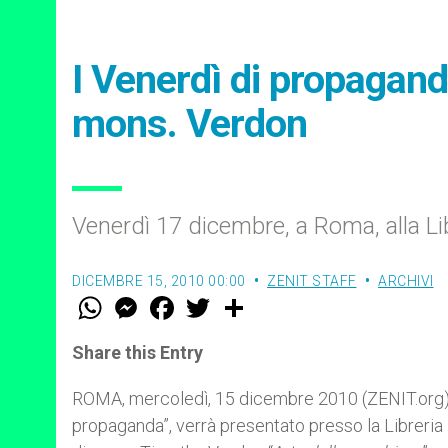
I Venerdì di propaganda
mons. Verdon
Venerdì 17 dicembre, a Roma, alla Li
DICEMBRE 15, 2010 00:00
ZENIT STAFF
ARCHIVI
W
M
F
T
S
h
e
a
w
h
a
s
c
i
a
t
s
e
t
r
Share this Entry
s
e
b
t
e
A
n
o
e
p
g
o
r
ROMA, mercoledì, 15 dicembre 2010 (ZENIT.org).-
p
e
k
propaganda”, verrà presentato presso la Libreria
r