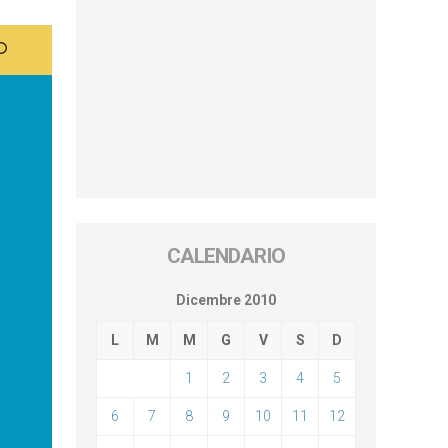
CALENDARIO
Dicembre 2010
L
M
M
G
V
S
D
1
2
3
4
5
6
7
8
9
10
11
12