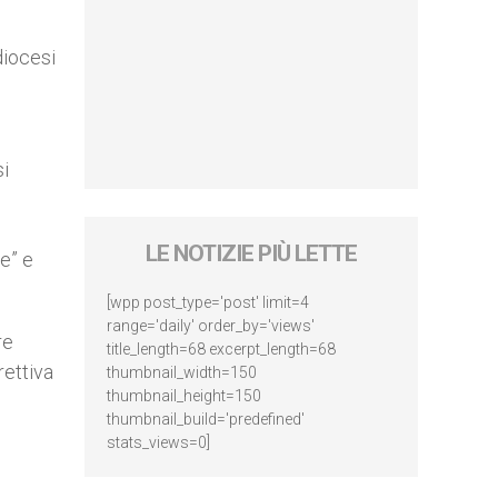
diocesi
si
LE NOTIZIE PIÙ LETTE
re” e
[wpp post_type='post' limit=4
range='daily' order_by='views'
re
title_length=68 excerpt_length=68
rettiva
thumbnail_width=150
thumbnail_height=150
thumbnail_build='predefined'
stats_views=0]