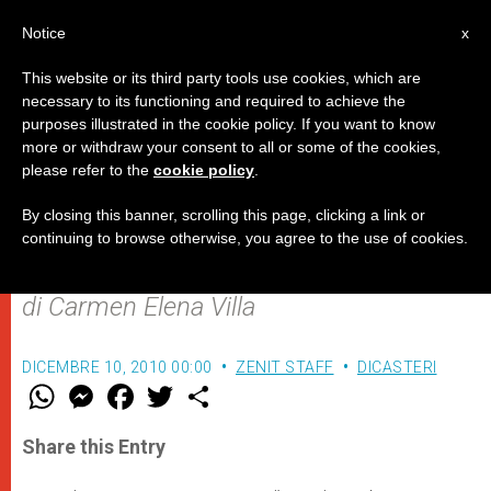
IT
Notice
x
This website or its third party tools use cookies, which are
necessary to its functioning and required to achieve the
purposes illustrated in the cookie policy. If you want to know
La Congregazione per
more or withdraw your consent to all or some of the cookies,
please refer to the
cookie policy
.
l'Evangelizzazione dei Popoli
apre il suo museo a Roma
By closing this banner, scrolling this page, clicking a link or
continuing to browse otherwise, you agree to the use of cookies.
di Carmen Elena Villa
DICEMBRE 10, 2010 00:00
ZENIT STAFF
DICASTERI
W
M
F
T
S
h
e
a
w
h
a
s
c
i
a
t
s
e
t
r
Share this Entry
s
e
b
t
e
A
n
o
e