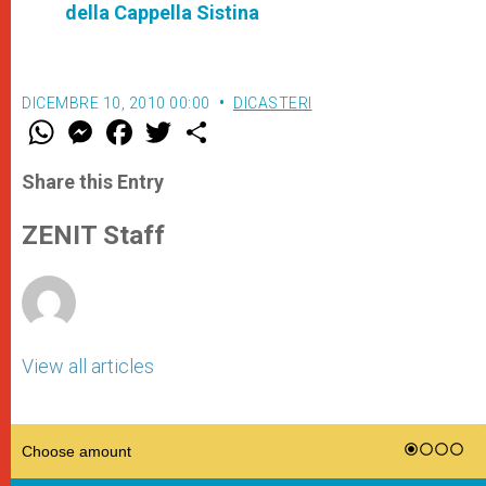
della Cappella Sistina
DICEMBRE 10, 2010 00:00
DICASTERI
W
M
F
T
S
h
e
a
w
h
a
s
c
i
a
t
s
e
t
r
Share this Entry
s
e
b
t
e
A
n
o
e
p
g
o
r
ZENIT Staff
p
e
k
r
View all articles