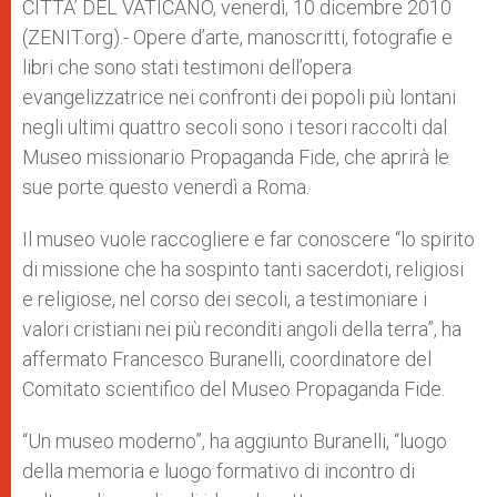
p
g
o
r
CITTA’ DEL VATICANO, venerdì, 10 dicembre 2010
p
e
k
(ZENIT.org).- Opere d’arte, manoscritti, fotografie e
r
libri che sono stati testimoni dell’opera
evangelizzatrice nei confronti dei popoli più lontani
negli ultimi quattro secoli sono i tesori raccolti dal
Museo missionario Propaganda Fide, che aprirà le
sue porte questo venerdì a Roma.
Il museo vuole raccogliere e far conoscere “lo spirito
di missione che ha sospinto tanti sacerdoti, religiosi
e religiose, nel corso dei secoli, a testimoniare i
valori cristiani nei più reconditi angoli della terra”, ha
affermato Francesco Buranelli, coordinatore del
Comitato scientifico del Museo Propaganda Fide.
“Un museo moderno”, ha aggiunto Buranelli, “luogo
della memoria e luogo formativo di incontro di