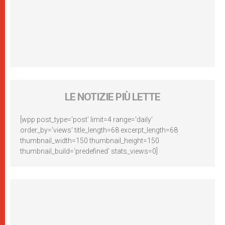
LE NOTIZIE PIÙ LETTE
[wpp post_type='post' limit=4 range='daily'
order_by='views' title_length=68 excerpt_length=68
thumbnail_width=150 thumbnail_height=150
thumbnail_build='predefined' stats_views=0]