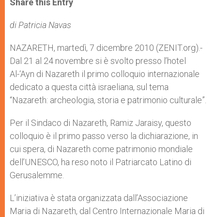
Share this Entry
s
e
b
t
e
A
n
o
e
p
g
o
r
di Patricia Navas
p
e
k
r
NAZARETH, martedì, 7 dicembre 2010 (ZENIT.org).-
Dal 21 al 24 novembre si è svolto presso l’hotel
Al-‘Ayn di Nazareth il primo colloquio internazionale
dedicato a questa città israeliana, sul tema
“Nazareth: archeologia, storia e patrimonio culturale”.
Per il Sindaco di Nazareth, Ramiz Jaraisy, questo
colloquio è il primo passo verso la dichiarazione, in
cui spera, di Nazareth come patrimonio mondiale
dell’UNESCO, ha reso noto il Patriarcato Latino di
Gerusalemme.
L’iniziativa è stata organizzata dall’Associazione
Maria di Nazareth, dal Centro Internazionale Maria di