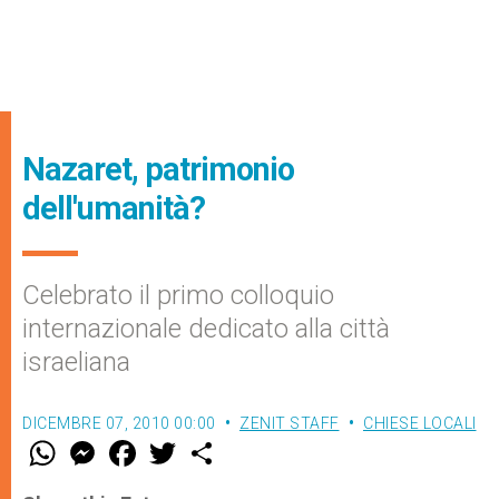
Nazaret, patrimonio
dell'umanità?
Celebrato il primo colloquio
internazionale dedicato alla città
israeliana
DICEMBRE 07, 2010 00:00
ZENIT STAFF
CHIESE LOCALI
W
M
F
T
S
h
e
a
w
h
a
s
c
i
a
t
s
e
t
r