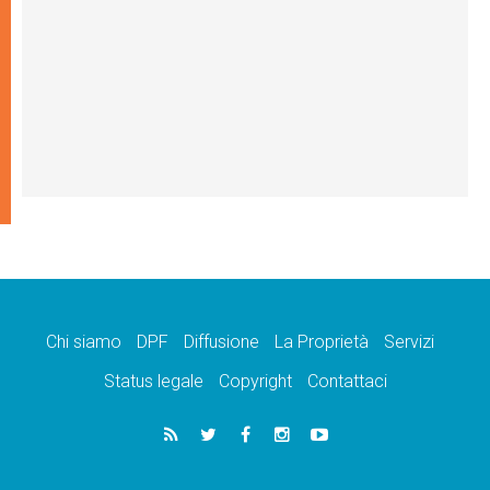
Chi siamo
DPF
Diffusione
La Proprietà
Servizi
Status legale
Copyright
Contattaci