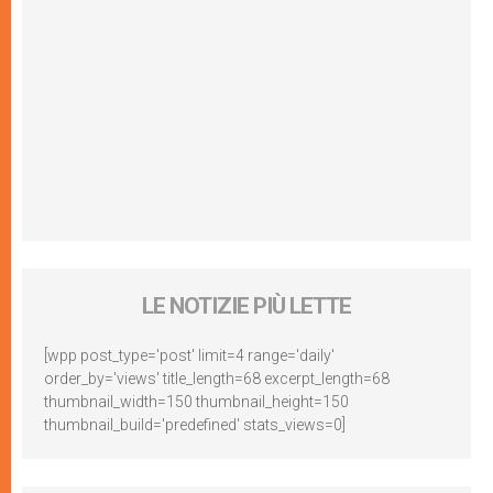
LE NOTIZIE PIÙ LETTE
[wpp post_type='post' limit=4 range='daily'
order_by='views' title_length=68 excerpt_length=68
thumbnail_width=150 thumbnail_height=150
thumbnail_build='predefined' stats_views=0]