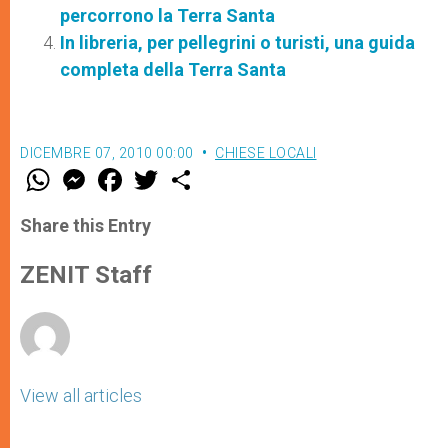
percorrono la Terra Santa
In libreria, per pellegrini o turisti, una guida
completa della Terra Santa
DICEMBRE 07, 2010 00:00
CHIESE LOCALI
W
M
F
T
S
h
e
a
w
h
a
s
c
i
a
t
s
e
t
r
Share this Entry
s
e
b
t
e
A
n
o
e
p
g
o
r
ZENIT Staff
p
e
k
r
View all articles