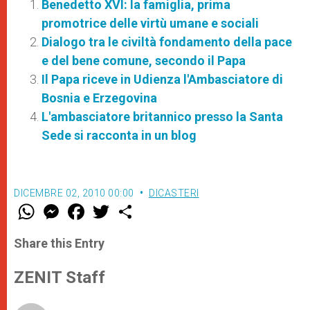
Benedetto XVI: la famiglia, prima
promotrice delle virtù umane e sociali
Dialogo tra le civiltà fondamento della pace
e del bene comune, secondo il Papa
Il Papa riceve in Udienza l'Ambasciatore di
Bosnia e Erzegovina
L'ambasciatore britannico presso la Santa
Sede si racconta in un blog
DICEMBRE 02, 2010 00:00
DICASTERI
W
M
F
T
S
h
e
a
w
h
a
s
c
i
a
t
s
e
t
r
Share this Entry
s
e
b
t
e
A
n
o
e
p
g
o
r
ZENIT Staff
p
e
k
r