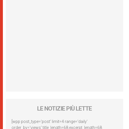
LE NOTIZIE PIÙ LETTE
[wpp post_type='post' limit=4 range='daily'
order_by='views' title_length=68 excerpt_length=68