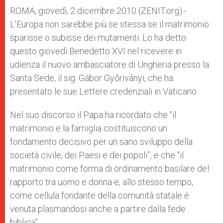
A
n
o
e
p
g
o
r
ROMA, giovedì, 2 dicembre 2010 (ZENIT.org).-
p
e
k
L’Europa non sarebbe più se stessa se il matrimonio
r
sparisse o subisse dei mutamenti. Lo ha detto
questo giovedì Benedetto XVI nel ricevere in
udienza il nuovo ambasciatore di Ungheria presso la
Santa Sede, il sig. Gábor Győriványi, che ha
presentato le sue Lettere credenziali in Vaticano.
Nel suo discorso il Papa ha ricordato che “il
matrimonio e la famiglia costituiscono un
fondamento decisivo per un sano sviluppo della
società civile, dei Paesi e dei popoli”, e che “il
matrimonio come forma di ordinamento basilare del
rapporto tra uomo e donna e, allo stesso tempo,
come cellula fondante della comunità statale è
venuta plasmandosi anche a partire dalla fede
biblica”.