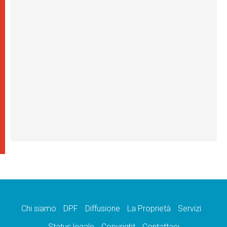
Chi siamo
DPF
Diffusione
La Proprietà
Servizi
Status legale
Copyright
Contattaci