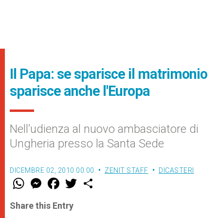
Il Papa: se sparisce il matrimonio
sparisce anche l'Europa
Nell’udienza al nuovo ambasciatore di
Ungheria presso la Santa Sede
DICEMBRE 02, 2010 00:00
ZENIT STAFF
DICASTERI
W
M
F
T
S
h
e
a
w
h
a
s
c
i
a
t
s
e
t
r
Share this Entry
s
e
b
t
e