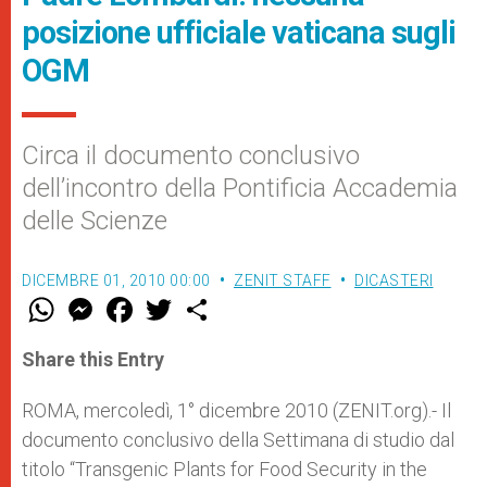
posizione ufficiale vaticana sugli
OGM
Circa il documento conclusivo
dell’incontro della Pontificia Accademia
delle Scienze
DICEMBRE 01, 2010 00:00
ZENIT STAFF
DICASTERI
W
M
F
T
S
h
e
a
w
h
a
s
c
i
a
t
s
e
t
r
Share this Entry
s
e
b
t
e
A
n
o
e
p
g
o
r
ROMA, mercoledì, 1° dicembre 2010 (ZENIT.org).- Il
p
e
k
documento conclusivo della Settimana di studio dal
r
titolo “Transgenic Plants for Food Security in the