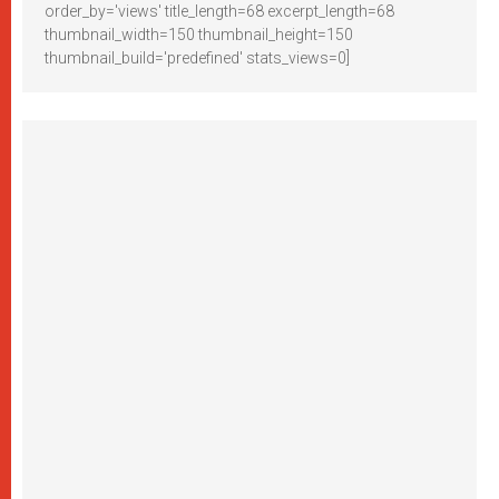
order_by='views' title_length=68 excerpt_length=68
thumbnail_width=150 thumbnail_height=150
thumbnail_build='predefined' stats_views=0]