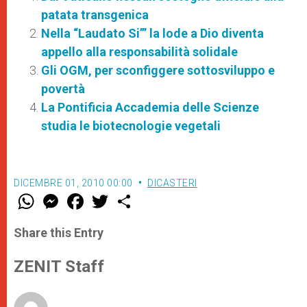
patata transgenica
Nella “Laudato Si’” la lode a Dio diventa
appello alla responsabilità solidale
Gli OGM, per sconfiggere sottosviluppo e
povertà
La Pontificia Accademia delle Scienze
studia le biotecnologie vegetali
DICEMBRE 01, 2010 00:00
DICASTERI
W
M
F
T
S
h
e
a
w
h
a
s
c
i
a
t
s
e
t
r
Share this Entry
s
e
b
t
e
A
n
o
e
p
g
o
r
ZENIT Staff
p
e
k
r