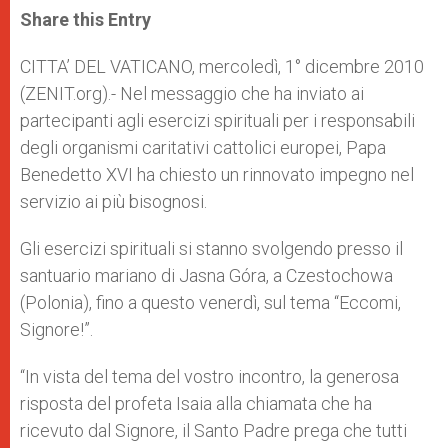
t
s
e
t
r
Share this Entry
s
e
b
t
e
A
n
o
e
p
g
o
r
CITTA’ DEL VATICANO, mercoledì, 1° dicembre 2010
p
e
k
(ZENIT.org).- Nel messaggio che ha inviato ai
r
partecipanti agli esercizi spirituali per i responsabili
degli organismi caritativi cattolici europei, Papa
Benedetto XVI ha chiesto un rinnovato impegno nel
servizio ai più bisognosi.
Gli esercizi spirituali si stanno svolgendo presso il
santuario mariano di Jasna Góra, a Czestochowa
(Polonia), fino a questo venerdì, sul tema “Eccomi,
Signore!”.
“In vista del tema del vostro incontro, la generosa
risposta del profeta Isaia alla chiamata che ha
ricevuto dal Signore, il Santo Padre prega che tutti