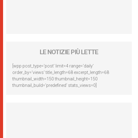
LE NOTIZIE PIÙ LETTE
[wpp post_type='post' limit=4 range='daily'
order_by='views' title_length=68 excerpt_length=68
thumbnail_width=150 thumbnail_height=150
thumbnail_build='predefined' stats_views=0]