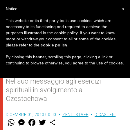
IT
Notice
x
This website or its third party tools use cookies, which are
necessary to its functioning and required to achieve the
purposes illustrated in the cookie policy. If you want to know
Il Papa chiede un rinnovato
more or withdraw your consent to all or some of the cookies,
please refer to the
cookie policy
.
impegno nel servizio ai fratelli
bisognosi
By closing this banner, scrolling this page, clicking a link or
continuing to browse otherwise, you agree to the use of cookies.
Nel suo messaggio agli esercizi
spirituali in svolgimento a
Czestochowa
DICEMBRE 01, 2010 00:00
ZENIT STAFF
DICASTERI
W
M
F
T
S
h
e
a
w
h
a
s
c
i
a