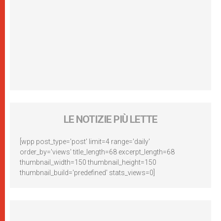
LE NOTIZIE PIÙ LETTE
[wpp post_type='post' limit=4 range='daily'
order_by='views' title_length=68 excerpt_length=68
thumbnail_width=150 thumbnail_height=150
thumbnail_build='predefined' stats_views=0]