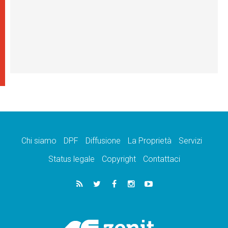
Chi siamo
DPF
Diffusione
La Proprietà
Servizi
Status legale
Copyright
Contattaci