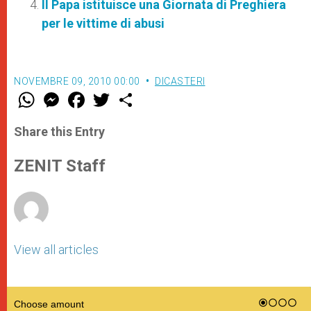
Il Papa istituisce una Giornata di Preghiera
per le vittime di abusi
NOVEMBRE 09, 2010 00:00
DICASTERI
W
M
F
T
S
h
e
a
w
h
a
s
c
i
a
t
s
e
t
r
Share this Entry
s
e
b
t
e
A
n
o
e
p
g
o
r
ZENIT Staff
p
e
k
r
View all articles