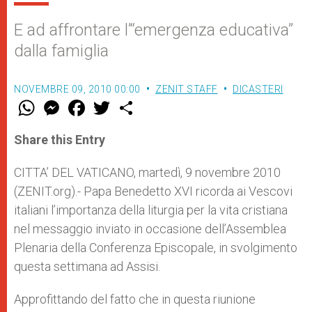
E ad affrontare l’“emergenza educativa”
dalla famiglia
NOVEMBRE 09, 2010 00:00
ZENIT STAFF
DICASTERI
W
M
F
T
S
h
e
a
w
h
a
s
c
i
a
t
s
e
t
r
Share this Entry
s
e
b
t
e
A
n
o
e
p
g
o
r
CITTA’ DEL VATICANO, martedì, 9 novembre 2010
p
e
k
(ZENIT.org).- Papa Benedetto XVI ricorda ai Vescovi
r
italiani l’importanza della liturgia per la vita cristiana
nel messaggio inviato in occasione dell’Assemblea
Plenaria della Conferenza Episcopale, in svolgimento
questa settimana ad Assisi.
Approfittando del fatto che in questa riunione