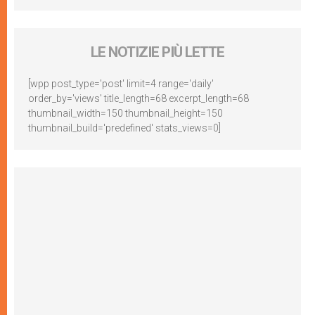
LE NOTIZIE PIÙ LETTE
[wpp post_type='post' limit=4 range='daily'
order_by='views' title_length=68 excerpt_length=68
thumbnail_width=150 thumbnail_height=150
thumbnail_build='predefined' stats_views=0]