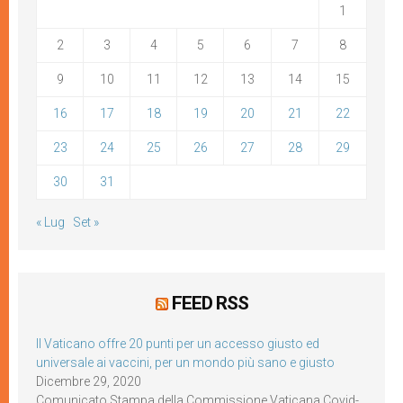
1
2
3
4
5
6
7
8
9
10
11
12
13
14
15
16
17
18
19
20
21
22
23
24
25
26
27
28
29
30
31
« Lug
Set »
FEED RSS
Il Vaticano offre 20 punti per un accesso giusto ed
universale ai vaccini, per un mondo più sano e giusto
Dicembre 29, 2020
Comunicato Stampa della Commissione Vaticana Covid-