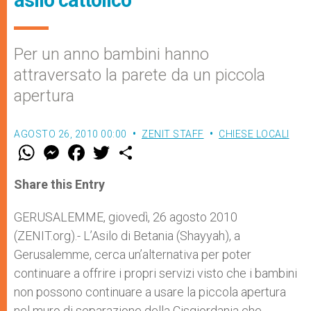
asilo cattolico
Per un anno bambini hanno
attraversato la parete da un piccola
apertura
AGOSTO 26, 2010 00:00
ZENIT STAFF
CHIESE LOCALI
W
M
F
T
S
h
e
a
w
h
a
s
c
i
a
t
s
e
t
r
Share this Entry
s
e
b
t
e
A
n
o
e
p
g
o
r
GERUSALEMME, giovedì, 26 agosto 2010
p
e
k
(ZENIT.org).- L’Asilo di Betania (Shayyah), a
r
Gerusalemme, cerca un’alternativa per poter
continuare a offrire i propri servizi visto che i bambini
non possono continuare a usare la piccola apertura
nel muro di separazione della Cisgiordania che