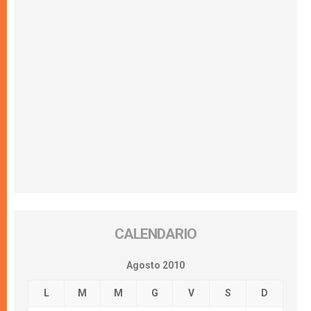
CALENDARIO
Agosto 2010
L
M
M
G
V
S
D