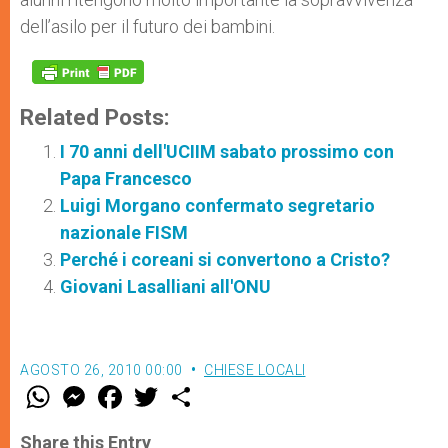
dell’asilo per il futuro dei bambini.
Related Posts:
I 70 anni dell'UCIIM sabato prossimo con
Papa Francesco
Luigi Morgano confermato segretario
nazionale FISM
Perché i coreani si convertono a Cristo?
Giovani Lasalliani all'ONU
AGOSTO 26, 2010 00:00
CHIESE LOCALI
W
M
F
T
S
h
e
a
w
h
a
s
c
i
a
t
s
e
t
r
Share this Entry