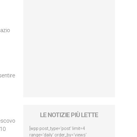
pazio
sentire
n
LE NOTIZIE PIÙ LETTE
Vescovo
 10
[wpp post_type='post' limit=4
range='daily' order_by='views'