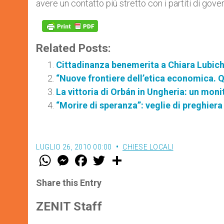
avere un contatto più stretto con i partiti di gove
Related Posts:
Cittadinanza benemerita a Chiara Lubich 
“Nuove frontiere dell’etica economica. Q
La vittoria di Orbán in Ungheria: un mon
“Morire di speranza”: veglie di preghier
LUGLIO 26, 2010 00:00
CHIESE LOCALI
W
M
F
T
S
h
e
a
w
h
a
s
c
i
a
t
s
e
t
r
Share this Entry
s
e
b
t
e
A
n
o
e
p
g
o
r
ZENIT Staff
p
e
k
r