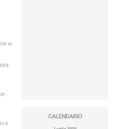
e
che in
stra
non
CALENDARIO
to e