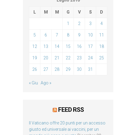
Luglio 2010
L
M
M
G
V
S
D
1
2
3
4
5
6
7
8
9
10
11
12
13
14
15
16
17
18
19
20
21
22
23
24
25
26
27
28
29
30
31
« Giu
Ago »
FEED RSS
Il Vaticano offre 20 punti per un accesso
giusto ed universale ai vaccini, per un