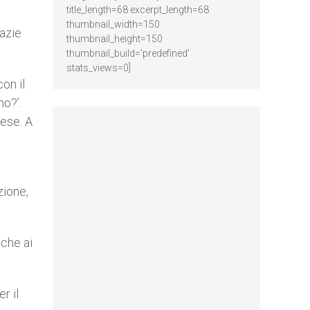
title_length=68 excerpt_length=68
thumbnail_width=150
razie
thumbnail_height=150
thumbnail_build='predefined'
stats_views=0]
on il
o?’.
lese. A
l
zione,
nche ai
r il