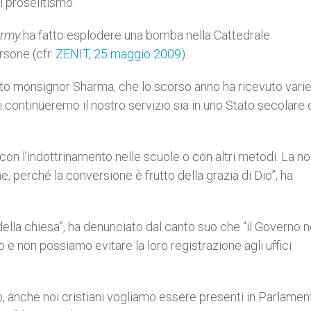
i proselitismo.
Army
ha fatto esplodere una bomba nella Cattedrale
sone (cfr.
ZENIT, 25 maggio 2009
).
ato monsignor Sharma, che lo scorso anno ha ricevuto vari
 continueremo il nostro servizio sia in uno Stato secolare 
on l’indottrinamento nelle scuole o con altri metodi. La no
e, perché la conversione è frutto della grazia di Dio”, ha
ella chiesa”, ha denunciato dal canto suo che “il Governo 
 e non possiamo evitare la loro registrazione agli uffici
co, anche noi cristiani vogliamo essere presenti in Parlamen