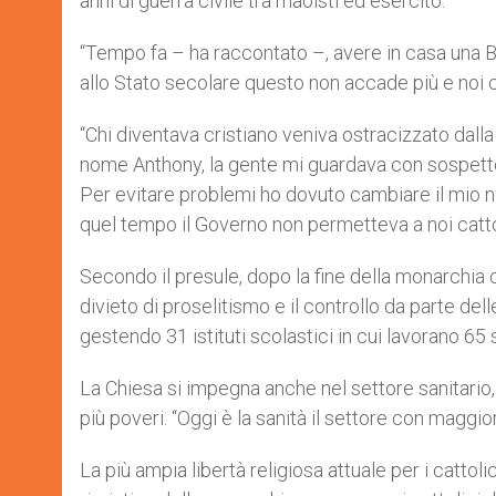
anni di guerra civile tra maoisti ed esercito.
“Tempo fa – ha raccontato –, avere in casa una B
allo Stato secolare questo non accade più e noi cat
“Chi diventava cristiano veniva ostracizzato dal
nome Anthony, la gente mi guardava con sospetto
Per evitare problemi ho dovuto cambiare il mio no
quel tempo il Governo non permetteva a noi catto
Secondo il presule, dopo la fine della monarchia c
divieto di proselitismo e il controllo da parte del
gestendo 31 istituti scolastici in cui lavorano 65 
La Chiesa si impegna anche nel settore sanitario
più poveri. “Oggi è la sanità il settore con maggio
La più ampia libertà religiosa attuale per i cattol