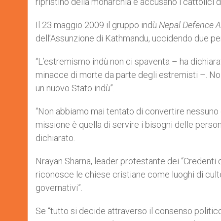
ripristino della monarchia e accusano i cattolici d
Il 23 maggio 2009 il gruppo indù
Nepal Defence 
dell’Assunzione di Kathmandu, uccidendo due per
“L’estremismo indù non ci spaventa – ha dichiar
minacce di morte da parte degli estremisti –. Noi
un nuovo Stato indù”.
“Non abbiamo mai tentato di convertire nessuno c
missione è quella di servire i bisogni delle person
dichiarato.
Nrayan Sharna, leader protestante dei “Credenti d
riconosce le chiese cristiane come luoghi di culto
governativi”.
Se “tutto si decide attraverso il consenso politi