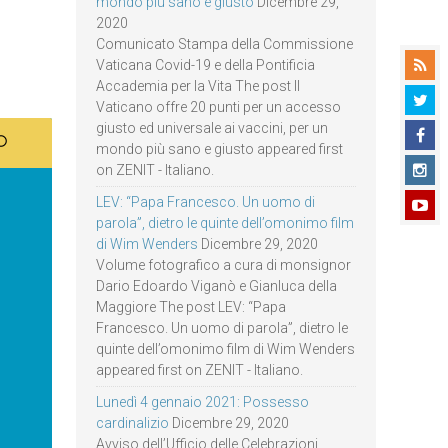
mondo più sano e giusto
Dicembre 29,
2020
Comunicato Stampa della Commissione
Vaticana Covid-19 e della Pontificia
Accademia per la Vita The post Il
Vaticano offre 20 punti per un accesso
giusto ed universale ai vaccini, per un
mondo più sano e giusto appeared first
on ZENIT - Italiano.
LEV: “Papa Francesco. Un uomo di
parola”, dietro le quinte dell’omonimo film
di Wim Wenders
Dicembre 29, 2020
Volume fotografico a cura di monsignor
Dario Edoardo Viganò e Gianluca della
Maggiore The post LEV: “Papa
Francesco. Un uomo di parola”, dietro le
quinte dell’omonimo film di Wim Wenders
appeared first on ZENIT - Italiano.
Lunedì 4 gennaio 2021: Possesso
cardinalizio
Dicembre 29, 2020
Avviso dell’Ufficio delle Celebrazioni