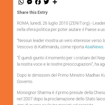
h
e
a
w
h
a
s
c
i
a
t
s
e
t
r
Share this Entry
s
e
b
t
e
A
n
o
e
p
g
o
r
ROMA, lunedì, 26 luglio 2010 (ZENIT.org).- Leade
p
e
k
nella sfera politica per poter aiutare il Paese a usc
r
“Nessun leader mostra un vero interesse verso 
Vescovo di Kathmandu, come riporta
AsiaNews
.
“È quindi giunto il momento per i cristiani del Nep
la nostra voce e le nostre preoccupazioni”, ha ag
Dopo le dimissioni del Primo Ministro Madhav Ku
Governo.
Monsignor Sharma è il primo presule della Chiesa
nel 2007 dopo la proclamazione dello Stato laico 