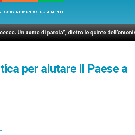
A
CHIESA E MONDO
DOCUMENTI
uomo di parola”, dietro le quinte dell’omonimo film d
litica per aiutare il Paese a
LI