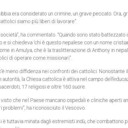
ibbia era considerato un crimine, un grave peccato. Ora, g
tolici siamo più liberi di lavorare”.
la società”, ha commentato. “Quando sono stato battezzato c
 e si chiedeva ‘chi è questo nepalese con un nome cristian
me in Amulya, che è la traslitterazione di Anthony in nepa
lici di operare come missionari”.
’è meno diffidenza nei confronti dei cattolici. Nonostante i
le autorità, la Chiesa cattolica è attiva nel campo dell’educa
sacerdoti, 17 religiosi e oltre 160 suore.
, visto che nel Paese mancano ospedali e cliniche aperti a
ri problemi”, ha riconosciuto il Vescovo.
ici è tuttavia minata dagli estremisti indù, che combattono pe