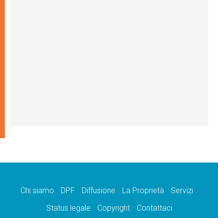
Chi siamo
DPF
Diffusione
La Proprietà
Servizi
Status legale
Copyright
Contattaci