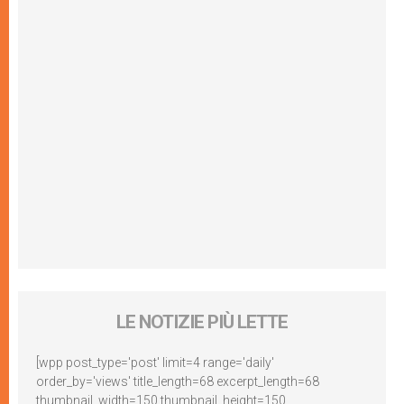
LE NOTIZIE PIÙ LETTE
[wpp post_type='post' limit=4 range='daily'
order_by='views' title_length=68 excerpt_length=68
thumbnail_width=150 thumbnail_height=150