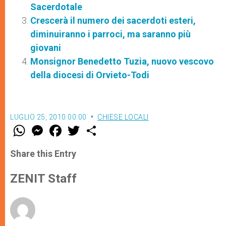
Sacerdotale
Crescerà il numero dei sacerdoti esteri,
diminuiranno i parroci, ma saranno più
giovani
Monsignor Benedetto Tuzia, nuovo vescovo
della diocesi di Orvieto-Todi
LUGLIO 25, 2010 00:00
CHIESE LOCALI
W
M
F
T
S
h
e
a
w
h
a
s
c
i
a
t
s
e
t
r
Share this Entry
s
e
b
t
e
A
n
o
e
p
g
o
r
ZENIT Staff
p
e
k
r