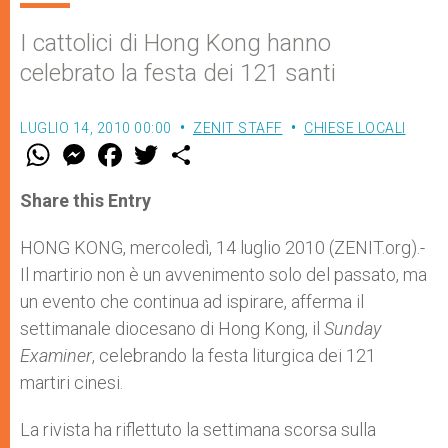
I cattolici di Hong Kong hanno
celebrato la festa dei 121 santi
LUGLIO 14, 2010 00:00
ZENIT STAFF
CHIESE LOCALI
W
M
F
T
S
h
e
a
w
h
a
s
c
i
a
t
s
e
t
r
Share this Entry
s
e
b
t
e
A
n
o
e
p
g
o
r
HONG KONG, mercoledì, 14 luglio 2010 (ZENIT.org).-
p
e
k
Il martirio non è un avvenimento solo del passato, ma
r
un evento che continua ad ispirare, afferma il
settimanale diocesano di Hong Kong, il
Sunday
Examiner
, celebrando la festa liturgica dei 121
martiri cinesi.
La rivista ha riflettuto la settimana scorsa sulla