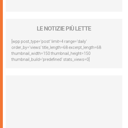
LE NOTIZIE PIÙ LETTE
[wpp post_type='post' limit=4 range='daily'
order_by='views' title_length=68 excerpt_length=68
thumbnail_width=150 thumbnail_height=150
thumbnail_build='predefined' stats_views=0]