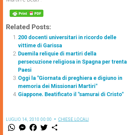
Related Posts:
200 docenti universitari in ricordo delle
vittime di Garissa
Duemila reliquie di martiri della
persecuzione religiosa in Spagna per trenta
Paesi
Oggi la "Giornata di preghiera e digiuno in
memoria dei Missionari Martiri"
Giappone. Beatificato il "samurai di Cristo"
LUGLIO 14, 2010 00:00
CHIESE LOCALI
W
M
F
T
S
h
e
a
w
h
a
s
c
i
a