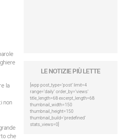
parole
eghiere
LE NOTIZIE PIÙ LETTE
e la
[wpp post_type='post' limit=4
range='daily' order_by='views'
title_length=68 excerpt_length=68
ti non
thumbnail_width=150
thumbnail_height=150
thumbnail_build='predefined'
stats_views=0]
 grande
rto che