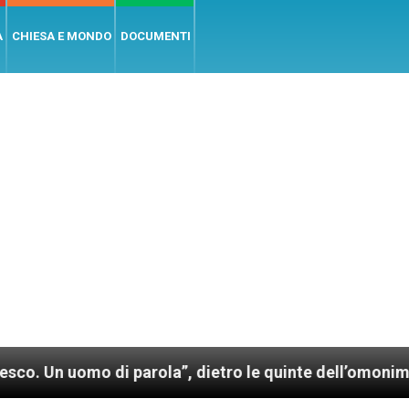
A
CHIESA E MONDO
DOCUMENTI
 di parola”, dietro le quinte dell’omonimo film di W