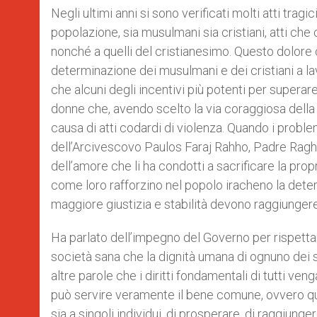
Negli ultimi anni si sono verificati molti atti tr
popolazione, sia musulmani sia cristiani, atti che
nonché a quelli del cristianesimo. Questo dolore 
determinazione dei musulmani e dei cristiani a lav
che alcuni degli incentivi più potenti per superare
donne che, avendo scelto la via coraggiosa della t
causa di atti codardi di violenza. Quando i proble
dell’Arcivescovo Paulos Faraj Rahho, Padre Ragh
dell’amore che li ha condotti a sacrificare la propria 
come loro rafforzino nel popolo iracheno la dete
maggiore giustizia e stabilità devono raggiungere 
Ha parlato dell’impegno del Governo per rispettare
società sana che la dignità umana di ognuno dei suoi
altre parole che i diritti fondamentali di tutti ve
può servire veramente il bene comune, ovvero que
sia a singoli individui, di prosperare, di raggiunge