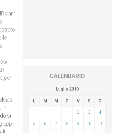
l’Islam
a
ostrato
elle
 a
nosi
tri
CALENDARIO
he per
Luglio 2010
alsiasi
L
M
M
G
V
S
D
 in
1
2
3
4
odo si
gruppi
5
6
7
8
9
10
11
altri