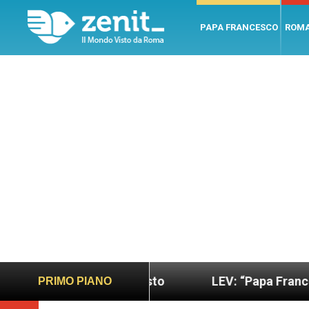
PAPA FRANCESCO
ROM
più sano e giusto
LEV: “Papa Francesco. Un uomo
PRIMO PIANO