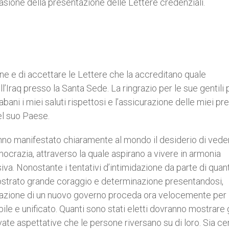
asione della presentazione delle Lettere credenziali.
ione e di accettare le Lettere che la accreditano quale
’Iraq presso la Santa Sede. La ringrazio per le sue gentili 
bani i miei saluti rispettosi e l’assicurazione delle miei pr
del suo Paese.
nno manifestato chiaramente al mondo il desiderio di veder
emocrazia, attraverso la quale aspirano a vivere in armonia
usiva. Nonostante i tentativi d’intimidazione da parte di quan
ostrato grande coraggio e determinazione presentandosi,
rmazione di un nuovo governo proceda ora velocemente per
bile e unificato. Quanti sono stati eletti dovranno mostrare
ate aspettative che le persone riversano su di loro. Sia ce