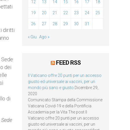
12
13
14
15
16
17
18
ettati
19
20
21
22
23
24
25
26
27
28
29
30
31
diritti
« Giu
Ago »
hanno
a Sede
FEED RSS
do dei
elle
Il Vaticano offre 20 punti per un accesso
giusto ed universale ai vaccini, per un
sì
mondo più sano e giusto
Dicembre 29,
2020
lo di
Comunicato Stampa della Commissione
Vaticana Covid-19 e della Pontificia
Accademia per la Vita The post Il
Vaticano offre 20 punti per un accesso
a Sede
giusto ed universale ai vaccini, per un