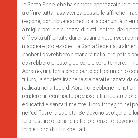
la Santa Sede, che ha sempre apprezzato le propr
a offrire tutta l’assistenza possibile affinché l’I
regione, contribuendo molto alla comunità intern
a migliorare la sicurezza di tutti i settori della p
difficoltà affrontate dai cristiani e noto i suoi
maggiore protezione. La Santa Sede naturalmente c
iracheni dovrebbero rimanere nella loro patria anc
dovrebbero presto giudicare sicuro tornare. Fin dagl
Abramo, una terra che è parte del patrimonio com
futuro, la società irachena sia caratterizzata da c
radicati nella fede di Abramo. Sebbene i cristian
rendere un contributo prezioso alla ricostruzione
educativi e sanitari, mentre il loro impegno nei p
nell’edificare la società. Se devono svolgere la lo
loro restare o tornare nelle loro case, e devono r
loro e i loro diritti rispettati.