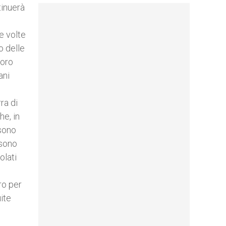
tinuerà
e volte
o delle
loro
ani
ra di
he, in
 sono
ssono
olati
ro per
ite