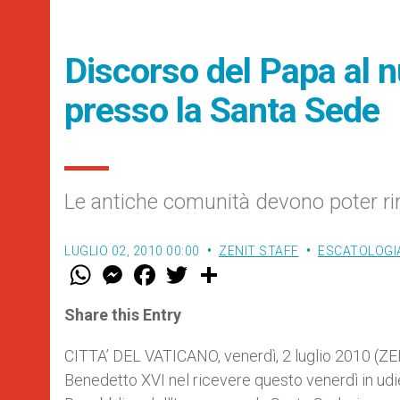
Discorso del Papa al n
presso la Santa Sede
Le antiche comunità devono poter rim
LUGLIO 02, 2010 00:00
ZENIT STAFF
ESCATOLOGIA
W
M
F
T
S
h
e
a
w
h
a
s
c
i
a
t
s
e
t
r
Share this Entry
s
e
b
t
e
A
n
o
e
p
g
o
r
CITTA’ DEL VATICANO, venerdì, 2 luglio 2010 (ZEN
p
e
k
Benedetto XVI nel ricevere questo venerdì in u
r