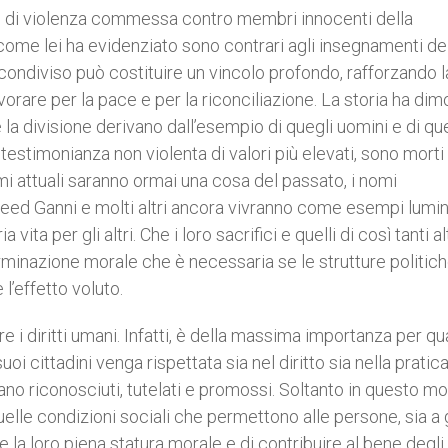
agici di violenza commessa contro membri innocenti della
 come lei ha evidenziato sono contrari agli insegnamenti del
condiviso può costituire un vincolo profondo, rafforzando l
orare per la pace e per la riconciliazione. La storia ha dim
 la divisione derivano dall’esempio di quegli uomini e di qu
estimonianza non violenta di valori più elevati, sono morti
mi attuali saranno ormai una cosa del passato, i nomi
eed Ganni e molti altri ancora vivranno come esempi lumi
vita per gli altri. Che i loro sacrifici e quelli di così tanti al
rminazione morale che è necessaria se le strutture politic
l’effetto voluto.
 i diritti umani. Infatti, è della massima importanza per qu
 cittadini venga rispettata sia nel diritto sia nella pratica,
ngano riconosciuti, tutelati e promossi. Soltanto in questo m
lle condizioni sociali che permettono alle persone, sia a 
re la loro piena statura morale e di contribuire al bene degli 