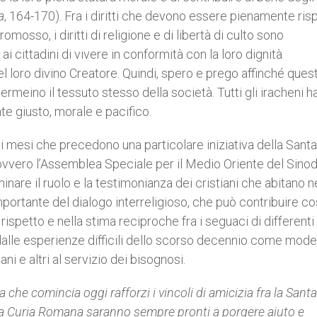
a
, 164-170). Fra i diritti che devono essere pienamente risp
sso, i diritti di religione e di libertà di culto sono
 cittadini di vivere in conformità con la loro dignità
oro divino Creatore. Quindi, spero e prego affinché questi 
ermeino il tessuto stesso della società. Tutti gli iracheni 
te giusto, morale e pacifico.
 mesi che precedono una particolare iniziativa della Sant
, ovvero l’Assemblea Speciale per il Medio Oriente del Sino
are il ruolo e la testimonianza dei cristiani che abitano n
portante del dialogo interreligioso, che può contribuire co
 rispetto e nella stima reciproche fra i seguaci di differenti
dalle esperienze difficili dello scorso decennio come model
ni e altri al servizio dei bisognosi.
 che comincia oggi rafforzi i vincoli di amicizia fra la Sant
della Curia Romana saranno sempre pronti a porgere aiuto e