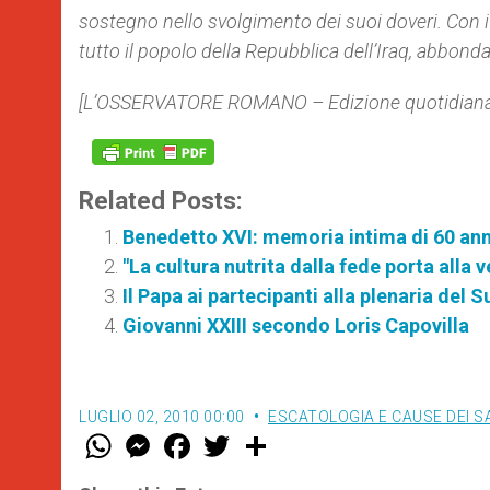
sostegno nello svolgimento dei suoi doveri. Con i m
tutto il popolo della Repubblica dell’Iraq, abbonda
[L’OSSERVATORE ROMANO – Edizione quotidiana –
Related Posts:
Benedetto XVI: memoria intima di 60 ann
"La cultura nutrita dalla fede porta alla
Il Papa ai partecipanti alla plenaria de
Giovanni XXIII secondo Loris Capovilla
LUGLIO 02, 2010 00:00
ESCATOLOGIA E CAUSE DEI S
W
M
F
T
S
h
e
a
w
h
a
s
c
i
a
t
s
e
t
r