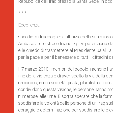
Repubblica dell’Iraq presso la Santa Sede, in occ
* * *
Eccellenza,
sono lieto di accoglierla all’inizio della sua miss
Ambasciatore straordinario e plenipotenziario dell
e le chiedo di trasmettere al Presidente Jalal Tala
per la pace e per il benessere di tutti i cittadini 
Il 7 marzo 2010 i membri del popolo iracheno ha
fine della violenza e di aver scelto la via della d
reciproca, in una società giusta, pluralista e incl
condividono questa visione, le persone hanno m
numerose, alle urne. Bisogna sperare che la fo
soddisfare la volontà delle persone di un Iraq sta
coraggio e determinazione per soddisfare le elev