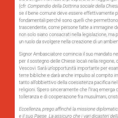
(cfr.
Compendio della Dottrina sociale della Chies
se il bene comune deve essere effettivamente promo
fondamentali perché sono quelli che permettono ai
trascendente, come persone fatte a immagine del l
non solo siano consacrati nella legislazione, ma p
un ruolo da svolgere nella creazione di un ambien
Signor Ambasciatore comincia il suo mandato nei
per il sostegno delle Chiese locali nella regione
Vescovi. Sarà un’opportunità importante per esamin
terre bibliche e darà anche impulso al compito im
tanto all’obbiettivo della coesistenza pacifica nel
religioni. Spero sinceramente che l’Iraq emerga 
tolleranza e di cooperazione fra musulmani, cristia
Eccellenza, prego affinché la missione diplomatica
e il suo Paese. La assicuro che i vari dicasteri 