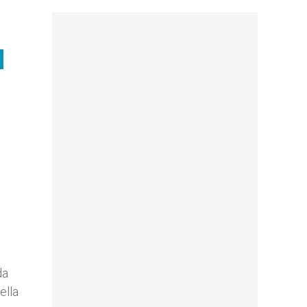
q
da
ella