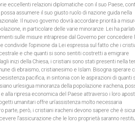
ie eccellenti relazioni diplomatiche con il suo Paese, con
raq possa assumere il suo giusto ruolo di nazione guida nella
azionale. Il nuovo governo dovrà accordare priorità a misur
opolazione, in particolare delle varie minoranze. Lei ha parlat
 commenti sulle misure intraprese dal Governo per concedere 
ondivide l’opinione da Lei espressa sul fatto che i cristi
estrale e che quanti si sono sentiti costretti a emigrare
i inizi della Chiesa, i cristiani sono stati presenti nella ter
une di ebraismo, cristianesimo e Islam. Bisogna sperare c
oesistenza pacifica, in sintonia con le aspirazioni di quanti
i siano un’esigua minoranza della popolazione irachena, po
 e alla ripresa economica del Paese attraverso i loro apost
rogetti umanitari offre un’assistenza molto necessaria
ro parte, però, i cristiani iracheni devono sapere che è sicu
icevere l’assicurazione che le loro proprietà saranno restitu