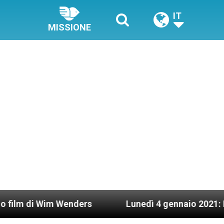
IT
MISSIONE
im Wenders
Lunedì 4 gennaio 2021: Possesso car