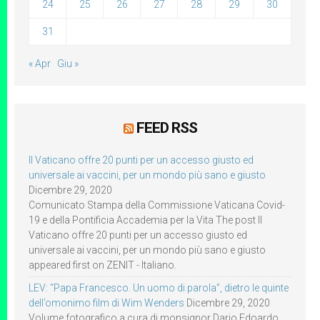
24
25
26
27
28
29
30
31
« Apr
Giu »
FEED RSS
Il Vaticano offre 20 punti per un accesso giusto ed
universale ai vaccini, per un mondo più sano e giusto
Dicembre 29, 2020
Comunicato Stampa della Commissione Vaticana Covid-
19 e della Pontificia Accademia per la Vita The post Il
Vaticano offre 20 punti per un accesso giusto ed
universale ai vaccini, per un mondo più sano e giusto
appeared first on ZENIT - Italiano.
LEV: “Papa Francesco. Un uomo di parola”, dietro le quinte
dell’omonimo film di Wim Wenders
Dicembre 29, 2020
Volume fotografico a cura di monsignor Dario Edoardo