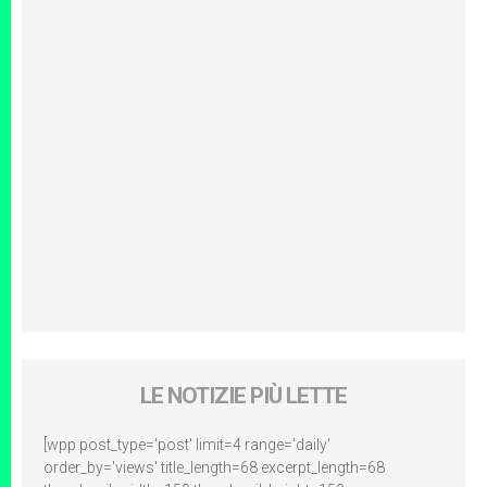
LE NOTIZIE PIÙ LETTE
[wpp post_type='post' limit=4 range='daily'
order_by='views' title_length=68 excerpt_length=68