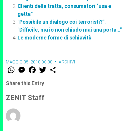
Clienti della tratta, consumatori “usa e
getta”
"Possibile un dialogo coi terroristi?".
"Difficile, ma io non chiudo mai una porta…"
Le moderne forme di schiavitù
MAGGIO 05, 2010 00:00
ARCHIVI
W
M
F
T
S
h
e
a
w
h
a
s
c
i
a
t
s
e
t
r
Share this Entry
s
e
b
t
e
A
n
o
e
p
g
o
r
ZENIT Staff
p
e
k
r