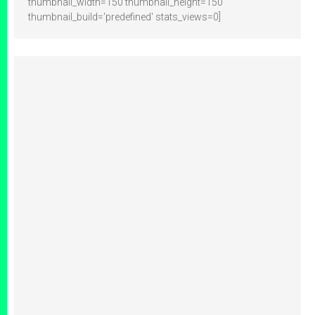
thumbnail_width=150 thumbnail_height=150
thumbnail_build='predefined' stats_views=0]