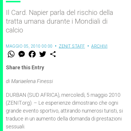
Il Card. Napier parla del rischio della
tratta umana durante i Mondiali di
calcio
MAGGIO 05, 2010 00:00
ZENIT STAFF
ARCHIVI
W
M
F
T
S
h
e
a
w
h
a
s
c
i
a
t
s
e
t
r
Share this Entry
s
e
b
t
e
A
n
o
e
p
g
o
r
di Mariaelena Finessi
p
e
k
r
DURBAN (SUD AFRICA), mercoledì, 5 maggio 2010
(ZENIT.org). – Le esperienze dimostrano che ogni
grande evento sportivo, attirando numerosi turisti, si
traduce in un aumento della domanda di prestazioni
sessuali.