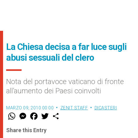
La Chiesa decisa a far luce sugli
abusi sessuali del clero
Nota del portavoce vaticano di fronte
all’aumento dei Paesi coinvolti
MARZO 09, 2010 00:00
ZENIT STAFF
DICASTERI
W
M
F
T
S
h
e
a
w
h
a
s
c
i
a
t
s
e
t
r
Share this Entry
s
e
b
t
e