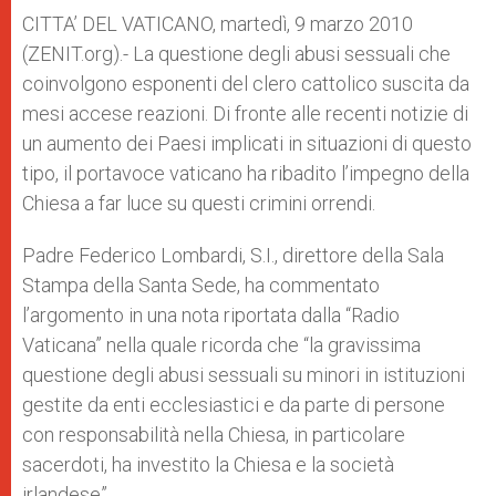
A
n
o
e
p
g
o
r
CITTA’ DEL VATICANO, martedì, 9 marzo 2010
p
e
k
(ZENIT.org).- La questione degli abusi sessuali che
r
coinvolgono esponenti del clero cattolico suscita da
mesi accese reazioni. Di fronte alle recenti notizie di
un aumento dei Paesi implicati in situazioni di questo
tipo, il portavoce vaticano ha ribadito l’impegno della
Chiesa a far luce su questi crimini orrendi.
Padre Federico Lombardi, S.I., direttore della Sala
Stampa della Santa Sede, ha commentato
l’argomento in una nota riportata dalla “Radio
Vaticana” nella quale ricorda che “la gravissima
questione degli abusi sessuali su minori in istituzioni
gestite da enti ecclesiastici e da parte di persone
con responsabilità nella Chiesa, in particolare
sacerdoti, ha investito la Chiesa e la società
irlandese”.