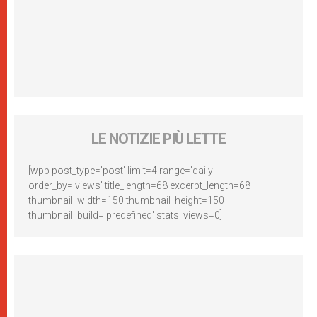
LE NOTIZIE PIÙ LETTE
[wpp post_type='post' limit=4 range='daily'
order_by='views' title_length=68 excerpt_length=68
thumbnail_width=150 thumbnail_height=150
thumbnail_build='predefined' stats_views=0]