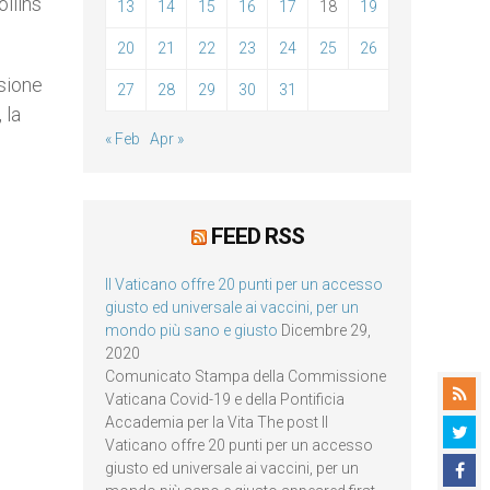
ollins
13
14
15
16
17
18
19
20
21
22
23
24
25
26
ssione
27
28
29
30
31
 la
« Feb
Apr »
FEED RSS
Il Vaticano offre 20 punti per un accesso
giusto ed universale ai vaccini, per un
mondo più sano e giusto
Dicembre 29,
2020
Comunicato Stampa della Commissione
Vaticana Covid-19 e della Pontificia
Accademia per la Vita The post Il
Vaticano offre 20 punti per un accesso
giusto ed universale ai vaccini, per un