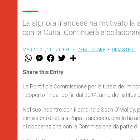
La signora irlandese ha motivato la 
con la Curia. Continuerà a collaborar
MARZO 01, 2017 09:30
ZENIT STAFF
DICASTERI
W
M
F
T
S
h
e
a
w
h
a
s
c
i
a
t
s
e
t
r
Share this Entry
s
e
b
t
e
A
n
o
e
p
g
o
r
La Pontificia Commissione per la tutela dei minor
p
e
k
ricoperto l’incarico fin dal 2014, anno dell’istitu
r
Nel suo incontro con il cardinale Sean O’Malley,
dimissioni diretta a Papa Francesco, che le ha acc
di cooperazione con la Commissione da parte di al