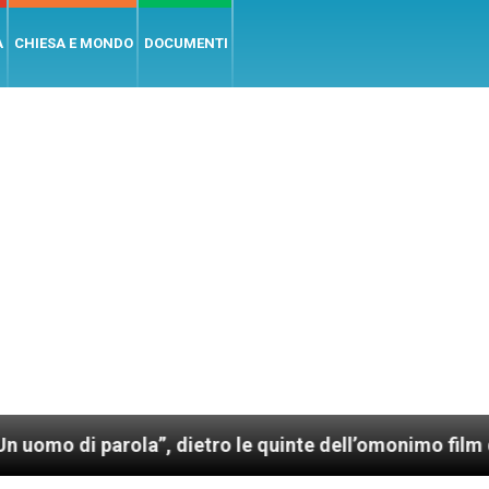
A
CHIESA E MONDO
DOCUMENTI
dietro le quinte dell’omonimo film di Wim Wenders