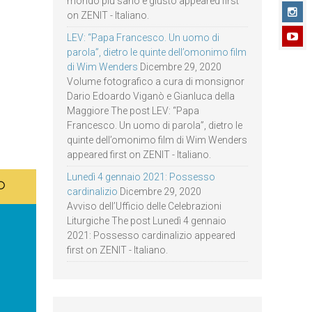
mondo più sano e giusto appeared first
on ZENIT - Italiano.
LEV: “Papa Francesco. Un uomo di
parola”, dietro le quinte dell’omonimo film
di Wim Wenders
Dicembre 29, 2020
Volume fotografico a cura di monsignor
Dario Edoardo Viganò e Gianluca della
Maggiore The post LEV: “Papa
Francesco. Un uomo di parola”, dietro le
quinte dell’omonimo film di Wim Wenders
appeared first on ZENIT - Italiano.
Lunedì 4 gennaio 2021: Possesso
cardinalizio
Dicembre 29, 2020
Avviso dell’Ufficio delle Celebrazioni
Liturgiche The post Lunedì 4 gennaio
2021: Possesso cardinalizio appeared
first on ZENIT - Italiano.