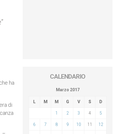
e”
CALENDARIO
 che ha
Marzo 2017
L
M
M
G
V
S
D
era di
ancanza
1
2
3
4
5
6
7
8
9
10
11
12