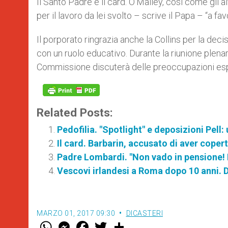
Il Santo Padre e il card. O’Malley, così come gli a
per il lavoro da lei svolto – scrive il Papa – “a fa
Il porporato ringrazia anche la Collins per la de
con un ruolo educativo. Durante la riunione plenar
Commissione discuterà delle preoccupazioni esp
Related Posts:
Pedofilia. "Spotlight" e deposizioni Pel
Il card. Barbarin, accusato di aver copert
Padre Lombardi. "Non vado in pensione! I 
Vescovi irlandesi a Roma dopo 10 anni. 
MARZO 01, 2017 09:30
DICASTERI
W
M
F
T
S