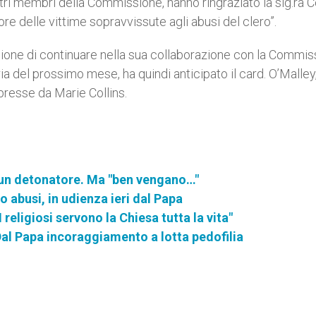
ltri membri della Commissione, hanno ringraziato la sig.ra C
vore delle vittime sopravvissute agli abusi del clero”.
cisione di continuare nella sua collaborazione con la Commi
ia del prossimo mese, ha quindi anticipato il card. O’Malley,
resse da Marie Collins.
l: un detonatore. Ma "ben vengano…"
o abusi, in udienza ieri dal Papa
religiosi servono la Chiesa tutta la vita"
Dal Papa incoraggiamento a lotta pedofilia