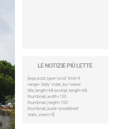
LE NOTIZIE PIÙ LETTE
[wpp post_type='post' limit=4
range='daily' order_by='views'
title_length=68 excerpt_length=68
thumbnail_width=150
thumbnail_height=150
thumbnail_build='predefined'
stats_views=0]