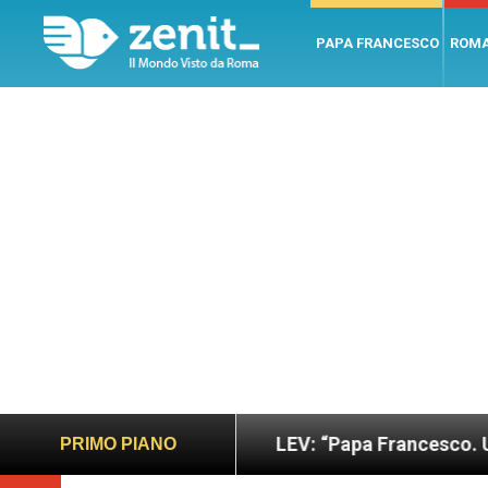
PAPA FRANCESCO
ROM
sto
LEV: “Papa Francesco. Un uomo di parola”, 
PRIMO PIANO