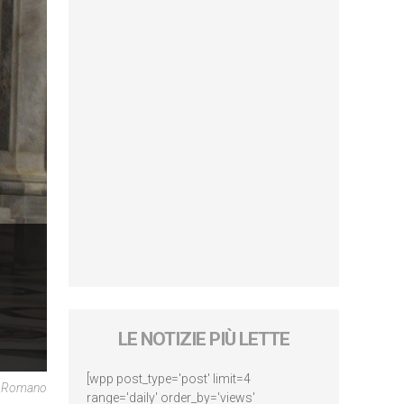
LE NOTIZIE PIÙ LETTE
[wpp post_type='post' limit=4
re Romano
range='daily' order_by='views'