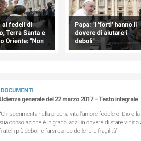
ai fedeli di
Papa: "I 'forti' hanno il
to, Terra Santa e
dovere di aiutare i
o Oriente: "Non
deboli"
consolazione
a Cristo"
DOCUMENTI
Udienza generale del 22 marzo 2017 – Testo integrale
“Chi sperimenta nella propria vita l’amore fedele di Dio e la
sua consolazione è in grado, anzi, in dovere di stare vicino 
fratelli più deboli e farsi carico delle loro fragilità”