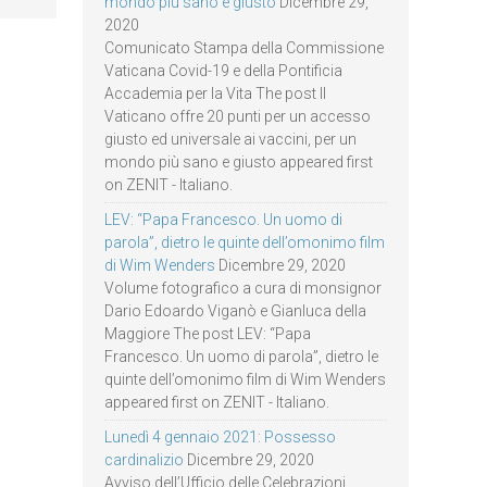
mondo più sano e giusto
Dicembre 29,
2020
Comunicato Stampa della Commissione
Vaticana Covid-19 e della Pontificia
Accademia per la Vita The post Il
Vaticano offre 20 punti per un accesso
giusto ed universale ai vaccini, per un
mondo più sano e giusto appeared first
on ZENIT - Italiano.
LEV: “Papa Francesco. Un uomo di
parola”, dietro le quinte dell’omonimo film
di Wim Wenders
Dicembre 29, 2020
Volume fotografico a cura di monsignor
Dario Edoardo Viganò e Gianluca della
Maggiore The post LEV: “Papa
Francesco. Un uomo di parola”, dietro le
quinte dell’omonimo film di Wim Wenders
appeared first on ZENIT - Italiano.
Lunedì 4 gennaio 2021: Possesso
cardinalizio
Dicembre 29, 2020
Avviso dell’Ufficio delle Celebrazioni