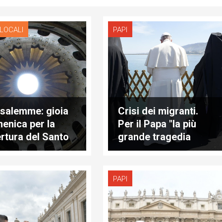
 LOCALI
PAPI
salemme: gioia
Crisi dei migranti.
enica per la
Per il Papa "la più
ertura del Santo
grande tragedia
lcro
dopo la seconda
guerra mondiale"
PAPI