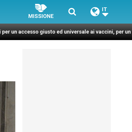
IT
MISSIONE
usto ed universale ai vaccini, per un mondo più sano e g