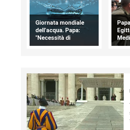
Giornata mondiale
Papa 
dell'acqua. Papa:
Egit
"Necessità di
Medi
tutelarla, come bene
c'è 
di tutti"
senz