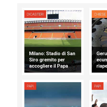
DICASTERI
CHIESE
Milano: Stadio di San
Geru
Siro gremito per
ecum
accogliere il Papa
riap
Sepo
PAPI
PAPI