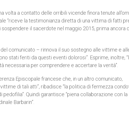
a volta a contatto delle orribili vicende finora tenute all’om
nale “riceve la testimonianza diretta di una vittima di fatti pr
di sospendere il sacerdote nel maggio 2015, prima ancora d
e del comunicato – rinnova il suo sostegno alle vittime e all
no stati feriti da questi eventi dolorosi”. Esprime, inoltre, “
ità necessaria per comprendere e accertare la verità”.
erenza Episcopale francese che, in un altro comunicato,
ittime di tali atti”, ribadisce “la politica di fermezza condo
di pedofilia”. Quindi garantisce “piena collaborazione con la
dinale Barbarin”.