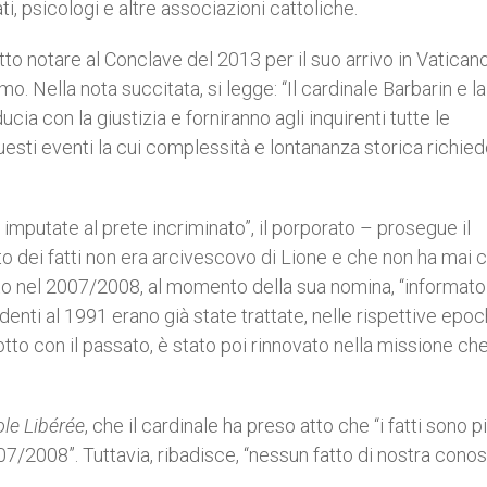
ti, psicologi e altre associazioni cattoliche.
atto notare al Conclave del 2013 per il suo arrivo in Vaticano
o. Nella nota succitata, si legge: “Il cardinale Barbarin e la
cia con la giustizia e forniranno agli inquirenti tutte le
questi eventi la cui complessità e lontananza storica richie
mputate al prete incriminato”, il porporato – prosegue il
 dei fatti non era arcivescovo di Lione e che non ha mai 
ovato nel 2007/2008, al momento della sua nomina, “informato
enti al 1991 erano già state trattate, nelle rispettive epoc
tto con il passato, è stato poi rinnovato nella missione che
ole Libérée
, che il cardinale ha preso atto che “i fatti sono p
7/2008”. Tuttavia, ribadisce, “nessun fatto di nostra con