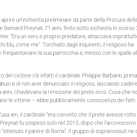
 aprire un’inchiesta preliminare da parte della Procura dell
re Bernard Preynat, 71 anni, finito sotto inchiesta lo scorso
enne: “Era un vero e proprio predatore, attaccava soprattutt
cchi blu, come me”. Torchiato dagli inquirenti, il religioso ha
he frequentavano la sua parrocchia e, messo con le spalle a
o del ciclone c’è infatti il cardinale Philippe Barbarin, prim
 abusi e di non aver denunciato il religioso, lasciando cadere
 da anni, chiedevano la rimozione del prete orco. Cosa che n
no le vittime – ebbe pubblicamente conoscenza dei fatti.
a ieri, il cardinale “era convinto che il prete avesse rotto 
. Preynat fu sospeso solo nel 2015, dopo che l’arcivescovo
e “ottenuto il parere di Roma”. Il gruppo di sopravvissuti ne