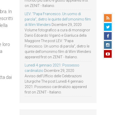
mondo più sano e giusto appeared first
on ZENIT - Italiano.
bra. In
LEV: “Papa Francesco. Un uomo di
escritti
parola”, dietro le quinte dell’omonimo film
di Wim Wenders
Dicembre 29, 2020
ella
Volume fotografico a cura di monsignor
Dario Edoardo Viganò e Gianluca della
Maggiore The post LEV: “Papa
e loro
Francesco. Un uomo di parola”, dietro le
la
quinte dell’omonimo film di Wim Wenders
appeared first on ZENIT - Italiano.
Lunedì 4 gennaio 2021: Possesso
cardinalizio
Dicembre 29, 2020
Avviso dell’Ufficio delle Celebrazioni
tta dai
Liturgiche The post Lunedì 4 gennaio
2021: Possesso cardinalizio appeared
first on ZENIT - Italiano.