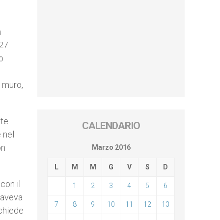
a
 27
o
l muro,
ate
CALENDARIO
 nel
on
Marzo 2016
L
M
M
G
V
S
D
con il
1
2
3
4
5
6
 aveva
7
8
9
10
11
12
13
 chiede