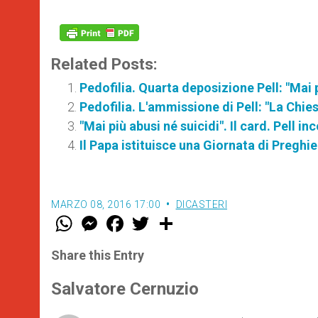
Related Posts:
Pedofilia. Quarta deposizione Pell: "Mai p
Pedofilia. L'ammissione di Pell: "La Ch
"Mai più abusi né suicidi". Il card. Pell in
Il Papa istituisce una Giornata di Preghie
MARZO 08, 2016 17:00
DICASTERI
W
M
F
T
S
h
e
a
w
h
a
s
c
i
a
t
s
e
t
r
Share this Entry
s
e
b
t
e
A
n
o
e
p
g
o
r
Salvatore Cernuzio
p
e
k
r