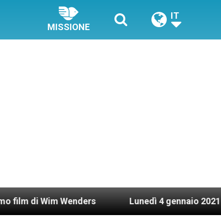
IT
MISSIONE
enders
Lunedì 4 gennaio 2021: Possesso cardin