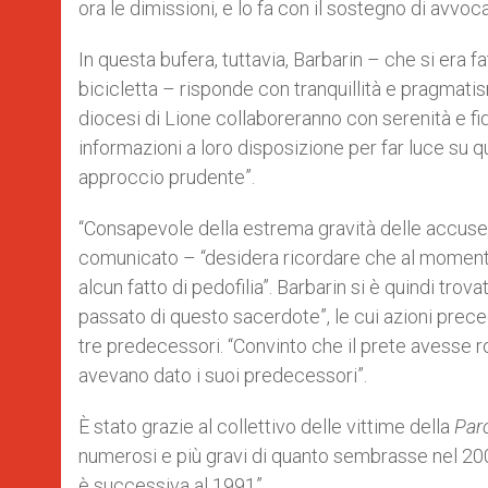
ora le dimissioni, e lo fa con il sostegno di avvoca
In questa bufera, tuttavia, Barbarin – che si era f
bicicletta – risponde con tranquillità e pragmatism
diocesi di Lione collaboreranno con serenità e fidu
informazioni a loro disposizione per far luce su 
approccio prudente”.
“Consapevole della estrema gravità delle accuse i
comunicato – “desidera ricordare che al momento
alcun fatto di pedofilia”. Barbarin si è quindi tr
passato di questo sacerdote”, le cui azioni preced
tre predecessori. “Convinto che il prete avesse ro
avevano dato i suoi predecessori”.
È stato grazie al collettivo delle vittime della
Par
numerosi e più gravi di quanto sembrasse nel 200
è successiva al 1991”.