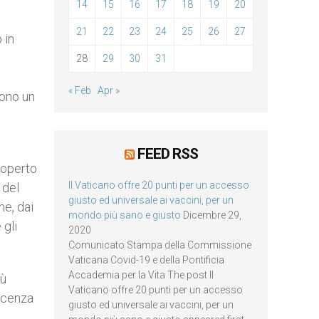
14
15
16
17
18
19
20
21
22
23
24
25
26
27
 in
28
29
30
31
« Feb
Apr »
dono un
FEED RSS
coperto
Il Vaticano offre 20 punti per un accesso
 del
giusto ed universale ai vaccini, per un
he, dai
mondo più sano e giusto
Dicembre 29,
 gli
2020
Comunicato Stampa della Commissione
Vaticana Covid-19 e della Pontificia
Accademia per la Vita The post Il
iù
Vaticano offre 20 punti per un accesso
oscenza
giusto ed universale ai vaccini, per un