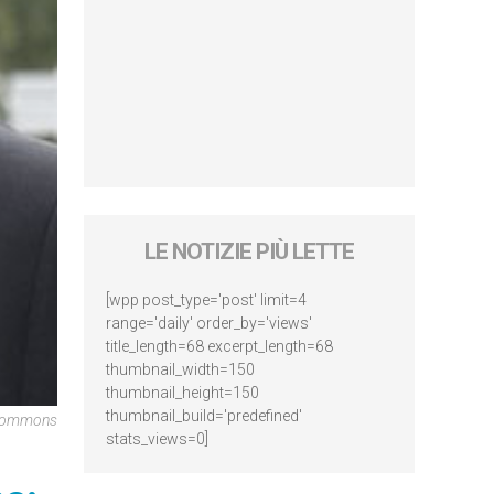
LE NOTIZIE PIÙ LETTE
[wpp post_type='post' limit=4
range='daily' order_by='views'
title_length=68 excerpt_length=68
thumbnail_width=150
thumbnail_height=150
thumbnail_build='predefined'
Commons
stats_views=0]