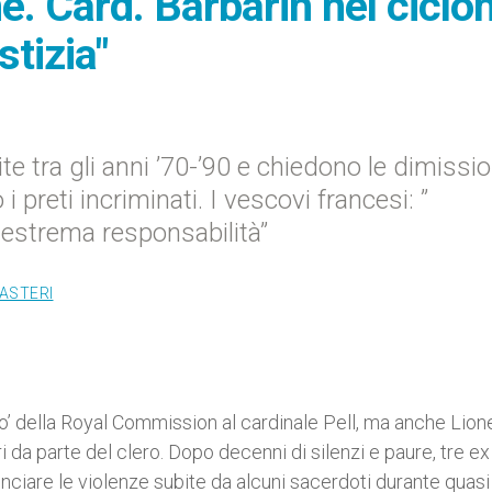
e. Card. Barbarin nel ciclo
stizia"
e tra gli anni ’70-’90 e chiedono le dimissio
 preti incriminati. I vescovi francesi: ”
n estrema responsabilità”
CASTERI
sso’ della Royal Commission al cardinale Pell, ma anche Lione
i da parte del clero. Dopo decenni di silenzi e paure, tre ex
nunciare le violenze subite da alcuni sacerdoti durante quasi