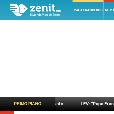
PAPA FRANCESCO
ROM
sano e giusto
LEV: “Papa Francesco. Un uomo di
PRIMO PIANO