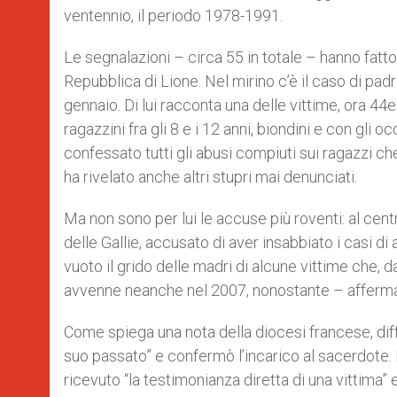
ventennio, il periodo 1978-1991.
Le segnalazioni – circa 55 in totale – hanno fatto
Repubblica di Lione. Nel mirino c’è il caso di pad
gennaio. Di lui racconta una delle vittime, ora 44
ragazzini fra gli 8 e i 12 anni, biondini e con gli o
confessato tutti gli abusi compiuti sui ragazzi c
ha rivelato anche altri stupri mai denunciati.
Ma non sono per lui le accuse più roventi: al centr
delle Gallie, accusato di aver insabbiato i casi di
vuoto il grido delle madri di alcune vittime che,
avvenne neanche nel 2007, nonostante – afferma
Come spiega una nota della diocesi francese, diffus
suo passato” e confermò l’incarico al sacerdote
ricevuto “la testimonianza diretta di una vittima” 