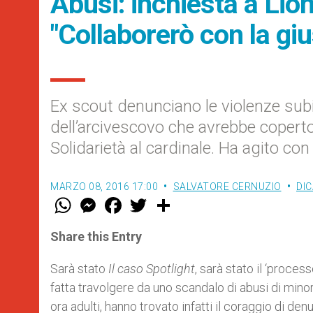
Abusi: inchiesta a Lion
"Collaborerò con la giu
Ex scout denunciano le violenze subit
dell’arcivescovo che avrebbe coperto i
Solidarietà al cardinale. Ha agito co
MARZO 08, 2016 17:00
SALVATORE CERNUZIO
DI
W
M
F
T
S
h
e
a
w
h
a
s
c
i
a
t
s
e
t
r
Share this Entry
s
e
b
t
e
A
n
o
e
p
g
o
r
Sarà stato
Il caso Spotlight
, sarà stato il ‘proce
p
e
k
fatta travolgere da uno scandalo di abusi di minor
r
ora adulti, hanno trovato infatti il coraggio di de