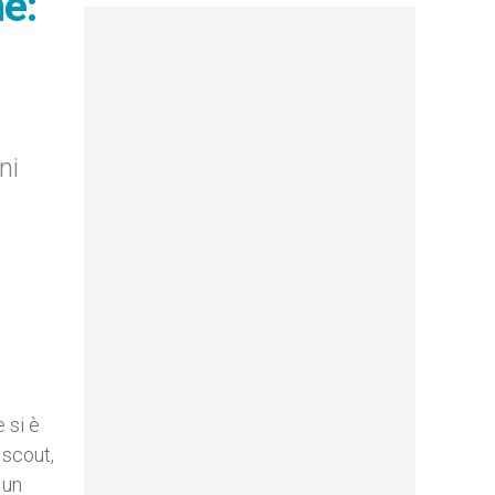
ne:
ni
 si è
 scout,
 un