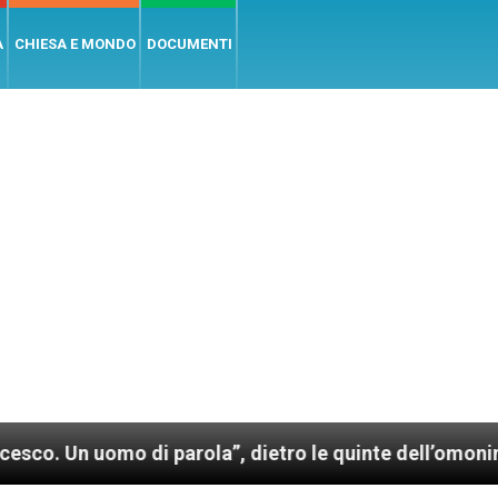
A
CHIESA E MONDO
DOCUMENTI
 parola”, dietro le quinte dell’omonimo film di Wim W