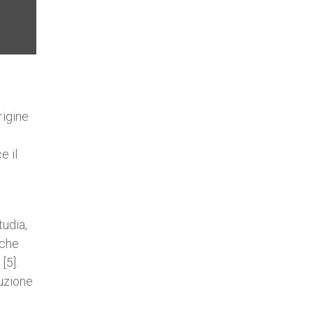
rigine
e il
tudia,
iche
[5].
ruzione