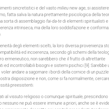
menti sincretistici e del vasto
milieu
new age, si assister
, fatta salva la natura prettamente psicologica della teori
 una sorta di assemblaggio
fai-da-te
di elementi spiritualisti e
 coerenza intrinseca, ma della loro soddisfazione e conform
.
eneità degli elementi scelti, la loro diversa provenienza st
ompatibilità ed incoerenza, secondo gli schemi della teolog
quadro ermeneutico, non sarebbero che il frutto di altrettante
ti ed incontrollabili bisogni e sistemi psichici [9]. Sarebbe 
voler andare a sagomare i bordi della cornice di un puzzle
 nostra disposizione e non, come si fa normalmente, cercare
ssità preesistenti.
gati al vissuto religioso o comunque spirituale, prescindono 
to nessuno ne può essere immune a priori, anche se è evid