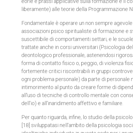
eorie e prassi applicative sulla formazione e il c
liberamente) alle teorie della Programmazione Ne
Fondamentale è operare un non sempre agevole d
associazioni psico spiritualiste di formazione e 
suscettibile di comportamenti settari, e le scuo
trattate anche in corsi universitari (Psicologia d
deontologico professionale, astenendosi rigorosam
forma di contatto fisico o, peggio, di violenza fisi
fortemente critici riscontrabili in gruppi contro
ogni problema personale) da parte di personale n
intimorimento al punto da creare forme di dipend
all'uso di tecniche di controllo mentale con con
dell'io) e all'inaridimento affettivo e familiare.
Per quanto riguarda, infine, lo studio della psico
[18] sviluppatasi nell'ambito della psicologia soci