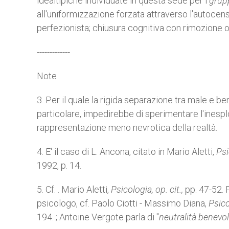
idealtipiche individuate in questa sede per i
grupp
all'uniformizzazione forzata attraverso l'autoce
perfezionista; chiusura cognitiva con rimozione 
-------------
Note
3. Per il quale la rigida separazione tra male e be
particolare, impedirebbe di sperimentare l'inesp
rappresentazione meno nevrotica della realtà.
4. E' il caso di L. Ancona, citato in Mario Aletti,
Psi
1992, p. 14.
5. Cf. . Mario Aletti,
Psicologia, op. cit.,
pp. 47-52. 
psicologo, cf. Paolo Ciotti - Massimo Diana,
Psico
194. ; Antoine Vergote parla di "
neutralità benevol