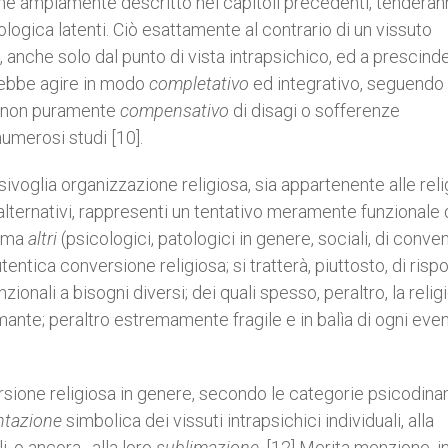
 come ampiamente descritto nei capitoli precedenti, tenderan
ologica latenti. Ciò esattamente al contrario di un vissuto
, anche solo dal punto di vista intrapsichico, ed a prescind
vrebbe agire in modo
completativo
ed integrativo, seguendo 
 e non puramente
compensativo
di disagi o sofferenze
merosi studi [10].
lsivoglia organizzazione religiosa, sia appartenente alle reli
 alternativi, rappresenti un tentativo meramente funzionale 
] ma
altri
(psicologici, patologici in genere, sociali, di conve
utentica conversione religiosa; si tratterà, piuttosto, di risp
nzionali
a bisogni diversi; dei quali spesso, peraltro, la relig
imante; peraltro estremamente fragile e in balìa di ogni eve
ersione religiosa in genere, secondo le categorie psicodin
ntazione
simbolica dei vissuti intrapsichici individuali, alla
li, o ancora , alla loro
sublimazione
. [12] Merita menzione, in