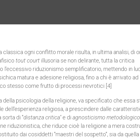
classica ogni conflitto morale risulta, in ultima analisi, di o
afisico
tout court
illusoria se non delirante, tutta la critica
o l'eccessivo riduzionismo semplificatorio, mettendo in luc
sichica matura e adesione religiosa, fino a chi è arrivato ad
ico stesso come frutto di processi nevrotici [4]
ta della psicologia della religione, va specificato che essa s
ale dell'esperienza religiosa, a prescindere dalle caratterist
 sorta di "
distanza critica"
e di
agnosticismo metodologico
ione riduzionistica, che riduce cioè la religione a mera cost
costituito dai cosiddetti "maestri del sospetto", sia da quella