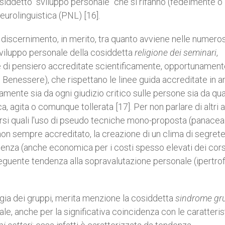
osiddetto "sviluppo personale" che si rifanno (fedelmente o
urolinguistica (PNL) [16].
iscernimento, in merito, tra quanto avviene nelle numero
sviluppo personale della cosiddetta
religione dei seminari
,
le di pensiero accreditate scientificamente, opportunamen
el Benessere), che rispettano le linee guida accreditate in 
ente sia da ogni giudizio critico sulle persone sia da qua
ca, agita o comunque tollerata [17]. Per non parlare di altri 
versi quali l'uso di pseudo tecniche mono-proposta (panacea
on sempre accreditato, la creazione di un clima di segret
enza (anche economica per i costi spesso elevati dei corsi
seguente tendenza alla sopravalutazione personale (ipertrof
logia dei gruppi, merita menzione la cosiddetta
sindrome gr
ale, anche per la significativa coincidenza con le caratteri