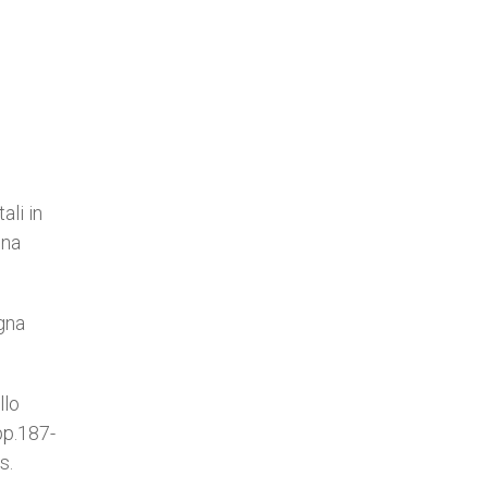
ali in
una
gna
llo
pp.187-
s.