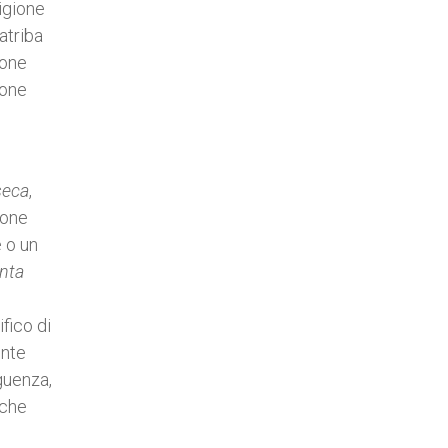
igione
atriba
ione
ione
seca
,
ione
 o un
nta
fico di
ente
guenza,
 che