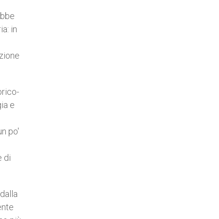
ebbe
a: in
azione
orico-
ia e
un po'
 di
dalla
ente