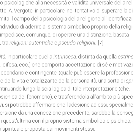
psicologiche alla necessità e validità universale della rel
o. A. Vergote, in particolare, nel tentativo di superare la di
imita il campo della psicologia della religione all'identificaz
ndividuo di aderire al sistema simbolico proprio della relig
i impedisce, comunque, di operare una distinzione, basata
, tra
religioni autentiche
e
pseudo-religioni.
[7]
ità
, in particolare quella
intrinseca,
distinta da
quella
estrin
zza, difesa, ecc,) che comporta accettazione di sé e motivaz
 secondario e contingente, (quale può essere la professione
della vita e totalizzante della personalità, una sorta di
spi
ntinuando lungo la scia logica di tale interpretazione (che,
ichica del fenomeno), e trasferendola all'ambito più speci
ivi, si potrebbe affermare che l'adesione ad essi, specialm
nversione da una concezione precedente, sarebbe la conse
di quest'ultima con il proprio sistema simbolico e psichico,
 spirituale proposta dai movimenti stessi.