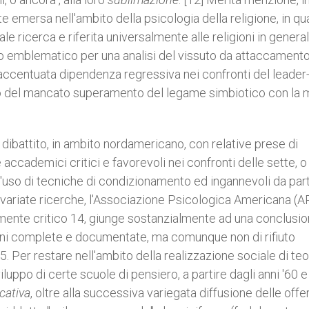
 emersa nell'ambito della psicologia della religione, in qu
ale ricerca e riferita universalmente alle religioni in general
pio emblematico per una analisi del vissuto da attaccament
una accentuata dipendenza regressiva nei confronti del leader
io del mancato superamento del legame simbiotico con la
 dibattito, in ambito nordamericano, con relative prese di
e accademici critici e favorevoli nei confronti delle sette, o
ll'uso di tecniche di condizionamento ed ingannevoli da par
svariate ricerche, l'Associazione Psicologica Americana (A
mente critico 14, giunge sostanzialmente ad una conclusio
ni complete e documentate, ma comunque non di rifiuto
. Per restare nell'ambito della realizzazione sociale di teo
luppo di certe scuole di pensiero, a partire dagli anni '60 e 
cativa
, oltre alla successiva variegata diffusione delle offer