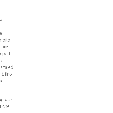
se
te
ambito
lsiasi
aspetti
 di
ezza ed
), fino
ia
uppale
,
stiche