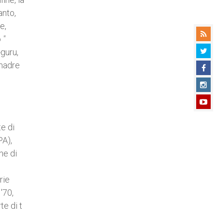
anto,
e,
o
"
-guru,
 madre
te di
PA),
ne di
rie
'70,
te di t