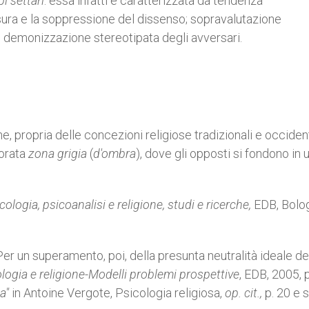
i settar
i
:
essa infatti è caratterizzata da tendenza
nsura e la soppressione del dissenso; sopravalutazione
o demonizzazione stereotipata degli avversari.
ne, propria delle concezioni religiose tradizionali e occident
lorata
zona grigia
(
d'ombra
), dove gli opposti si fondono in 
cologia, psicoanalisi e religione, studi e ricerche,
EDB, Bolo
Per un superamento, poi, della presunta neutralità ideale de
logia e religione-Modelli problemi prospettive
, EDB, 2005, 
a"
in Antoine Vergote, Psicologia religiosa,
op. cit.,
p. 20 e s