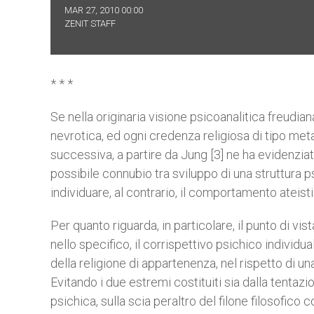
MAR 27, 2010 00:00
ZENIT STAFF
* * *
Se nella originaria visione psicoanalitica freudiana 
nevrotica, ed ogni credenza religiosa di tipo met
successiva, a partire da Jung [3] ne ha evidenziat
possibile connubio tra sviluppo di una struttura p
individuare, al contrario, il comportamento ateist
Per quanto riguarda, in particolare, il punto di vis
nello specifico, il corrispettivo psichico individu
della religione di appartenenza, nel rispetto di una
Evitando i due estremi costituiti sia dalla tentaz
psichica, sulla scia peraltro del filone filosofico 