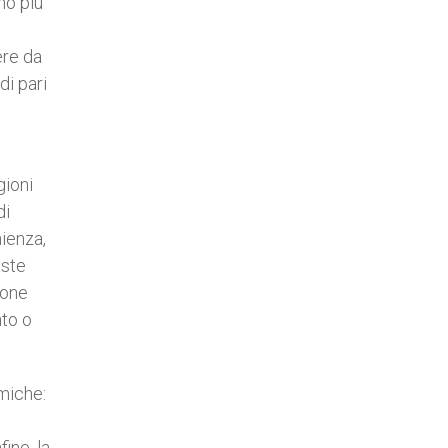
no più
ere da
di pari
gioni
di
nienza,
oste
ione
nto o
amiche:
fine, la