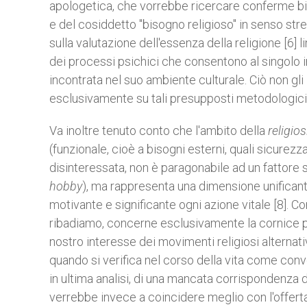
apologetica, che vorrebbe ricercare conferme bio-
e del cosiddetto "bisogno religioso" in senso strett
sulla valutazione dell'essenza della religione [6] l
dei processi psichici che consentono al singolo i
incontrata nel suo ambiente culturale. Ciò non gl
esclusivamente su tali presupposti metodologici
Va inoltre tenuto conto che l'ambito della
religios
(funzionale, cioè a bisogni esterni, quali sicure
disinteressata, non è paragonabile ad un fattore
hobby
), ma rappresenta una dimensione unificante 
motivante e significante ogni azione vitale [8]. Co
ribadiamo, concerne esclusivamente la cornice ps
nostro interesse dei movimenti religiosi alternat
quando si verifica nel corso della vita come co
in ultima analisi, di una mancata corrispondenza 
verrebbe invece a coincidere meglio con l'offerta