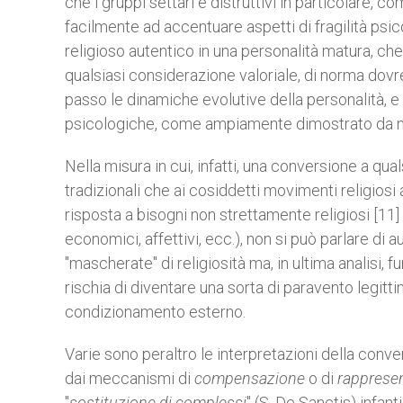
che i gruppi settari e distruttivi in particolare,
facilmente ad accentuare aspetti di fragilità psic
religioso autentico in una personalità matura, che
qualsiasi considerazione valoriale, di norma do
passo le dinamiche evolutive della personalità,
psicologiche, come ampiamente dimostrato da nu
Nella misura in cui, infatti, una conversione a qua
tradizionali che ai cosiddetti movimenti religiosi
risposta a bisogni non strettamente religiosi [11
economici, affettivi, ecc.), non si può parlare di a
"mascherate" di religiosità ma, in ultima analisi, fu
rischia di diventare una sorta di paravento legitt
condizionamento esterno.
Varie sono peraltro le interpretazioni della conv
dai meccanismi di
compensazione
o di
rapprese
"
sostituzione di complessi
" (S. De Sanctis) infanti