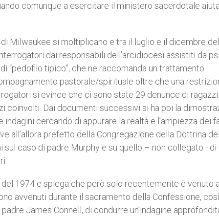
uando comunque a esercitare il ministero sacerdotale aiuta
i Milwaukee si moltiplicano e tra il luglio e il dicembre de
errogatori dai responsabili dell’arcidiocesi assistiti da ps
 di “pedofilo tipico”, che ne raccomanda un trattamento
ompagnamento pastorale/spirituale oltre che una restrizi
nterrogatori si evince che ci sono state 29 denunce di ragazzi
i coinvolti. Dai documenti successivi si ha poi la dimostra
indagini cercando di appurare la realtà e l’ampiezza dei fatt
 all’allora prefetto della Congregazione della Dottrina del
 sul caso di padre Murphy e su quello – non collegato - di
i.
a del 1974 e spiega che però solo recentemente è venuto 
sono avvenuti durante il sacramento della Confessione, cos
, padre James Connell, di condurre un’indagine approfondita