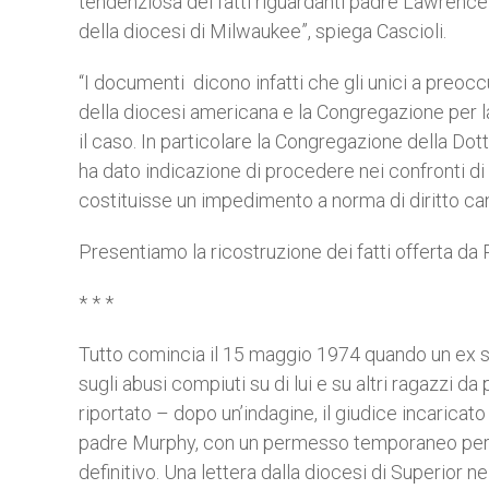
tendenziosa dei fatti riguardanti padre Lawrence 
della diocesi di Milwaukee”, spiega Cascioli.
“I documenti dicono infatti che gli unici a preoc
della diocesi americana e la Congregazione per la
il caso. In particolare la Congregazione della Dott
ha dato indicazione di procedere nei confronti d
costituisse un impedimento a norma di diritto ca
Presentiamo la ricostruzione dei fatti offerta da 
* * *
Tutto comincia il 15 maggio 1974 quando un ex st
sugli abusi compiuti su di lui e su altri ragazzi 
riportato – dopo un’indagine, il giudice incaricat
padre Murphy, con un permesso temporaneo per m
definitivo. Una lettera dalla diocesi di Superior