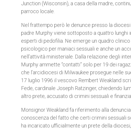
Junction (Wisconsin), a casa della madre, contin
parroco locale.
Nel frattempo però le denunce presso la diocesi d
padre Murphy viene sottoposto a quattro lunghi int
esperti di pedofilia. Ne emerge un quadro clinico
psicologico per maniaci sessuali e anche un acc
nell’attività ministeriale. Dalla relazione degli i
Murphy ammette “contatti” solo per 19 dei ragazz
che l’arcidiocesi di Milwaukee prosegue nelle sue 
17 luglio 1996 il vescovo Rembert Weakland scrive
Fede, cardinale Joseph Ratzinger, chiedendo lumi
altro prete, accusato di crimini sessuali e finanziar
Monsignor Weakland fa riferimento alla denunci
conoscenza del fatto che certi crimini sessuali 
ha incaricato ufficialmente un prete della diocesi