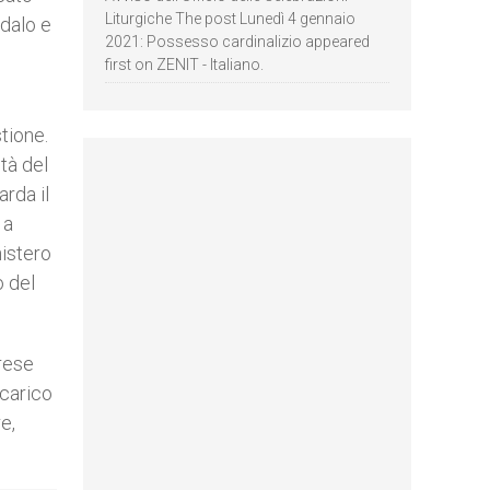
Liturgiche The post Lunedì 4 gennaio
ndalo e
2021: Possesso cardinalizio appeared
first on ZENIT - Italiano.
tione.
ità del
arda il
 a
nistero
o del
rese
 carico
e,