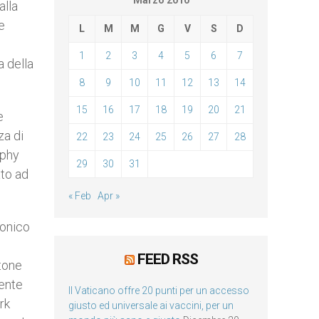
Marzo 2010
alla
e
L
M
M
G
V
S
D
1
2
3
4
5
6
7
a della
8
9
10
11
12
13
14
15
16
17
18
19
20
21
e
za di
22
23
24
25
26
27
28
rphy
29
30
31
ato ad
« Feb
Apr »
nonico
FEED RSS
rtone
dente
Il Vaticano offre 20 punti per un accesso
rk
giusto ed universale ai vaccini, per un