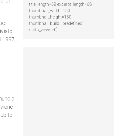
sordi
title_length=68 excerpt_length=68
thumbnail_width=150
thumbnail_height=150
ici
thumbnail_build='predefined'
stats_views=0]
iviato
il 1997,
enuncia
 viene
subito