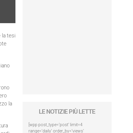
la tesi
ote
diano
arono
ero
zzo la
LE NOTIZIE PIÙ LETTE
tura
[wpp post_type='post' limit=4
range='daily' order_by='views'