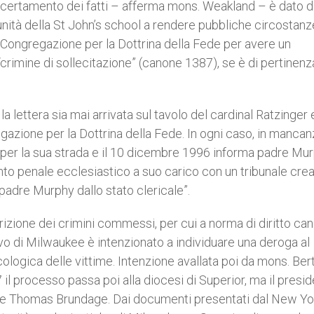
ccertamento dei fatti – afferma mons. Weakland – è dato d
nità della St John’s school a rendere pubbliche circostanz
 Congregazione per la Dottrina della Fede per avere un
“crimine di sollecitazione” (canone 1387), se è di pertinenz
lettera sia mai arrivata sul tavolo del cardinal Ratzinger 
gazione per la Dottrina della Fede. In ogni caso, in mancan
i per la sua strada e il 10 dicembre 1996 informa padre Mu
to penale ecclesiastico a suo carico con un tribunale cre
 padre Murphy dallo stato clericale”.
rizione dei crimini commessi, per cui a norma di diritto ca
vo di Milwaukee è intenzionato a individuare una deroga al
cologica delle vittime. Intenzione avallata poi da mons. Be
7 il processo passa poi alla diocesi di Superior, ma il presi
dre Thomas Brundage. Dai documenti presentati dal New Yo