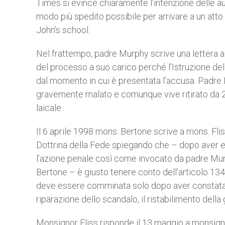
Times si evince chiaramente l’intenzione delle a
modo più spedito possibile per arrivare a un atto d
John’s school.
Nel frattempo, padre Murphy scrive una lettera a
del processo a suo carico perché l’Istruzione del
dal momento in cui è presentata l’accusa. Padre M
gravemente malato e comunque vive ritirato da 24
laicale.
Il 6 aprile 1998 mons. Bertone scrive a mons. Fli
Dottrina della Fede spiegando che – dopo aver e
l’azione penale così come invocato da padre Mur
Bertone – è giusto tenere conto dell’articolo 13
deve essere comminata solo dopo aver constatato
riparazione dello scandalo, il ristabilimento della
Monsignor Fliss risponde il 13 maggio a monsig