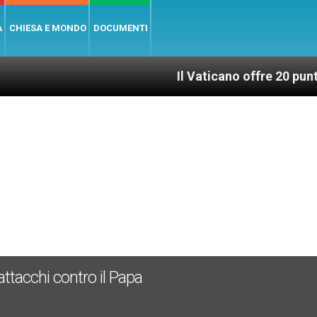
A
CHIESA E MONDO
DOCUMENTI
Il Vaticano offre 20 punti per un acce
ttacchi contro il Papa