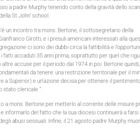
esso a padre Murphy tenendo conto della gravità dello sca
della St John’ school.
’è un incontro tra mons. Bertone, il sottosegretario della
anfranco Girotti, e i presuli americani interessati alla ques
regazione ci sono dei dubbi circa la fattibilità e l’opportun
 i fatti accaduti 35 anni prima, soprattutto per quel che rigu
 altre accuse per il periodo dal 1974 in poi. Bertone quindi,
ondamentali da tenere: una restrizione territoriale per il mi
e a Superior) e un’azione decisa per ottenere il pentiment
 stato clericale ”.
to a mons. Bertone per metterlo al corrente delle misure p
 e informarlo del fatto che la sua diocesi continuerà a farsi
degli abusi sessuali. Infine, il 21 agosto padre Murphy muor