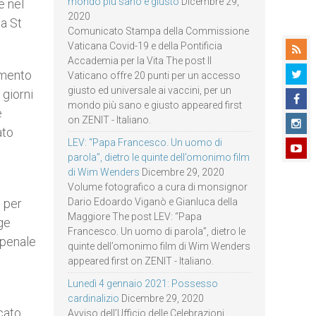
mondo più sano e giusto
Dicembre 29,
e nel
2020
la St
Comunicato Stampa della Commissione
Vaticana Covid-19 e della Pontificia
Accademia per la Vita The post Il
amento
Vaticano offre 20 punti per un accesso
giusto ed universale ai vaccini, per un
 giorni
mondo più sano e giusto appeared first
è
on ZENIT - Italiano.
ato
LEV: “Papa Francesco. Un uomo di
parola”, dietro le quinte dell’omonimo film
di Wim Wenders
Dicembre 29, 2020
Volume fotografico a cura di monsignor
 per
Dario Edoardo Viganò e Gianluca della
Maggiore The post LEV: “Papa
ge
Francesco. Un uomo di parola”, dietro le
 penale
quinte dell’omonimo film di Wim Wenders
appeared first on ZENIT - Italiano.
Lunedì 4 gennaio 2021: Possesso
cardinalizio
Dicembre 29, 2020
cato
Avviso dell’Ufficio delle Celebrazioni