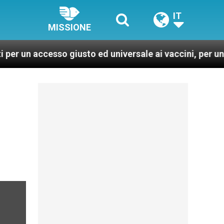
IT
MISSIONE
sso giusto ed universale ai vaccini, per un mondo più s