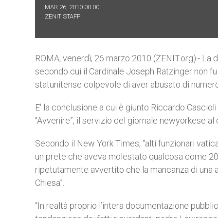
MAR 26, 2010 00:00
ZENIT STAFF
ROMA, venerdì, 26 marzo 2010 (ZENIT.org).- La 
secondo cui il Cardinale Joseph Ratzinger non fu
statunitense colpevole di aver abusato di numero
E' la conclusione a cui è giunto Riccardo Cascioli 
“Avvenire”, il servizio del giornale newyorkese al 
Secondo il New York Times, “alti funzionari vati
un prete che aveva molestato qualcosa come 200
ripetutamente avvertito che la mancanza di una 
Chiesa”.
“In realtà proprio l’intera documentazione pubbli