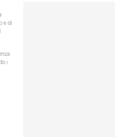
a
o e di
l
lenza
do i