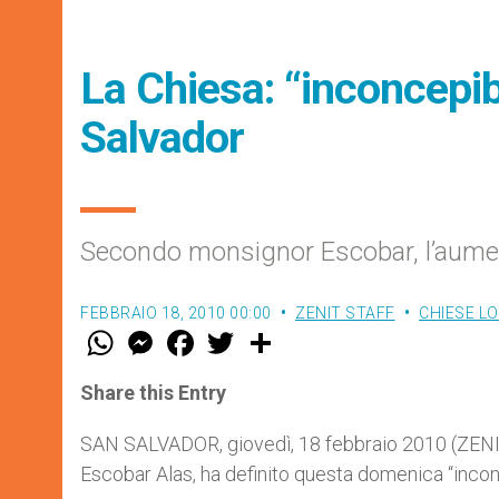
La Chiesa: “inconcepibil
Salvador
Secondo monsignor Escobar, l’aument
FEBBRAIO 18, 2010 00:00
ZENIT STAFF
CHIESE LO
W
M
F
T
S
h
e
a
w
h
a
s
c
i
a
t
s
e
t
r
Share this Entry
s
e
b
t
e
A
n
o
e
p
g
o
r
SAN SALVADOR, giovedì, 18 febbraio 2010 (ZENIT
p
e
k
Escobar Alas, ha definito questa domenica “inconce
r