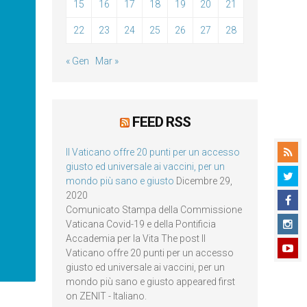
15
16
17
18
19
20
21
22
23
24
25
26
27
28
« Gen
Mar »
FEED RSS
Il Vaticano offre 20 punti per un accesso
giusto ed universale ai vaccini, per un
mondo più sano e giusto
Dicembre 29,
2020
Comunicato Stampa della Commissione
Vaticana Covid-19 e della Pontificia
Accademia per la Vita The post Il
Vaticano offre 20 punti per un accesso
giusto ed universale ai vaccini, per un
mondo più sano e giusto appeared first
on ZENIT - Italiano.