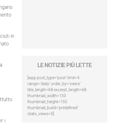
engano
mento
iuti in
rmato
la
LE NOTIZIE PIÙ LETTE
[wpp post_type='post' limit=4
range='daily' order_by='views'
title_length=68 excerpt_length=68
thumbnail_width=150
ttutto
thumbnail_height=150
thumbnail_build='predefined'
stats_views=0]
r i