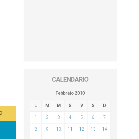
CALENDARIO
Febbraio 2010
L
M
M
G
V
S
D
1
2
3
4
5
6
7
8
9
10
11
12
13
14