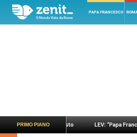
PAPA FRANCESCO
ROM
o più sano e giusto
LEV: “Papa Francesco. Un uo
PRIMO PIANO