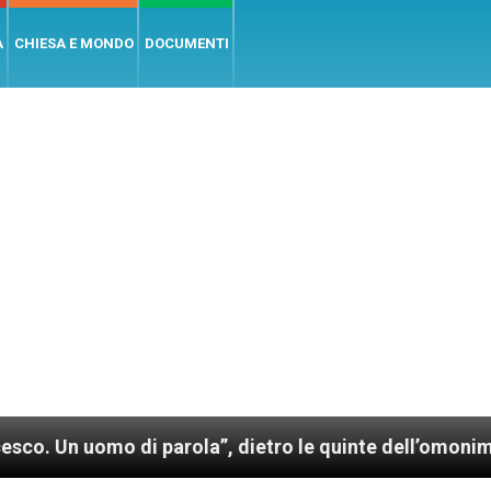
A
CHIESA E MONDO
DOCUMENTI
mo di parola”, dietro le quinte dell’omonimo film di 