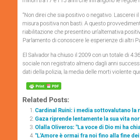
minori tra i 7 e i 15 anni che infrangono le regole
“Non direi che sia positivo o negativo. Lascerei i
misura positiva non basti. A questo provvedimento
riabilitazione che presentino un’alternativa posit
Parlamento di conoscere le esperienze di altri Pa
El Salvador ha chiuso il 2009 con un totale di 4.3
sociale non registrato almeno dagli anni successiv
dati della polizia, la media delle morti violente qu
Related Posts:
Cardinal Ruini: i media sottovalutano la r
Gaza riprende lentamente la sua vita no
Olalla Oliveros: "La voce di Dio mi ha ch
"L'Amore è ormai fra noi fino alla fine de