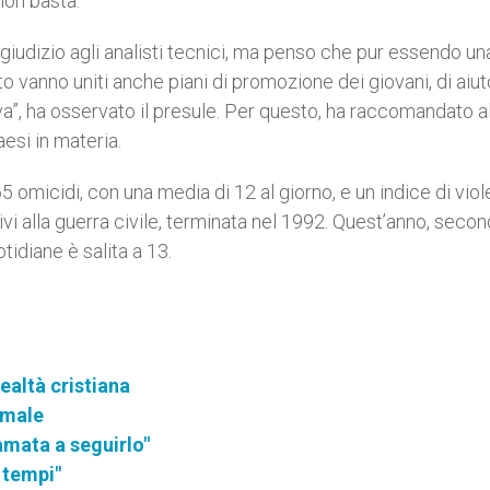
 non basta.
l giudizio agli analisti tecnici, ma penso che pur essendo un
 vanno uniti anche piani di promozione dei giovani, di aiut
iva”, ha osservato il presule. Per questo, ha raccomandato a
esi in materia.
65 omicidi, con una media di 12 al giorno, e un indice di vio
i alla guerra civile, terminata nel 1992. Quest’anno, secon
otidiane è salita a 13.
ealtà cristiana
rmale
iamata a seguirlo"
i tempi"