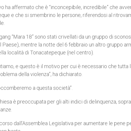
o ha affermato che è “inconcepibile, incredibile” che avv
ue e che si smembrino le persone, riferendosi al ritrova
le.
gang “Mara 18” sono stati crivellati da un gruppo di sconosc
del Paese), mentre la notte del 6 febbraio un altro gruppo a
lla località di Tonacatepeque (nel centro).
tiamo, e questo è il motivo per cui è necessario che tutta 
roblema della violenza”, ha dichiarato.
 soccomberemo a questa società”.
esa è preoccupata per gli alti indici di delinquenza, sopra
tanze.
scorso dall’Assemblea Legislativa per aumentare le pene pe