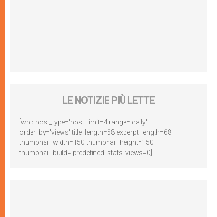
LE NOTIZIE PIÙ LETTE
[wpp post_type='post' limit=4 range='daily'
order_by='views' title_length=68 excerpt_length=68
thumbnail_width=150 thumbnail_height=150
thumbnail_build='predefined' stats_views=0]