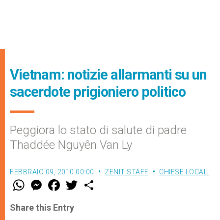
Vietnam: notizie allarmanti su un
sacerdote prigioniero politico
Peggiora lo stato di salute di padre
Thaddée Nguyên Van Ly
FEBBRAIO 09, 2010 00:00
ZENIT STAFF
CHIESE LOCALI
W
M
F
T
S
h
e
a
w
h
a
s
c
i
a
t
s
e
t
r
Share this Entry
s
e
b
t
e