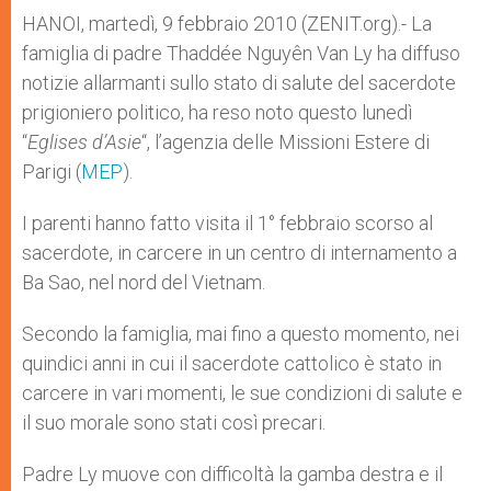
A
n
o
e
p
g
o
r
HANOI, martedì, 9 febbraio 2010 (ZENIT.org).- La
p
e
k
famiglia di padre Thaddée Nguyên Van Ly ha diffuso
r
notizie allarmanti sullo stato di salute del sacerdote
prigioniero politico, ha reso noto questo lunedì
“
Eglises d’Asie
“, l’agenzia delle Missioni Estere di
Parigi (
MEP
).
I parenti hanno fatto visita il 1° febbraio scorso al
sacerdote, in carcere in un centro di internamento a
Ba Sao, nel nord del Vietnam.
Secondo la famiglia, mai fino a questo momento, nei
quindici anni in cui il sacerdote cattolico è stato in
carcere in vari momenti, le sue condizioni di salute e
il suo morale sono stati così precari.
Padre Ly muove con difficoltà la gamba destra e il