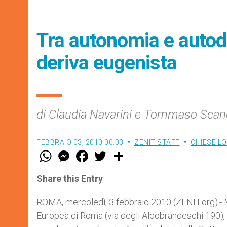
Tra autonomia e autod
deriva eugenista
di Claudia Navarini e Tommaso Scan
FEBBRAIO 03, 2010 00:00
ZENIT STAFF
CHIESE LO
W
M
F
T
S
h
e
a
w
h
a
s
c
i
a
t
s
e
t
r
Share this Entry
s
e
b
t
e
A
n
o
e
p
g
o
r
ROMA, mercoledì, 3 febbraio 2010 (ZENIT.org).- Ma
p
e
k
Europea di Roma (via degli Aldobrandeschi 190), 
r