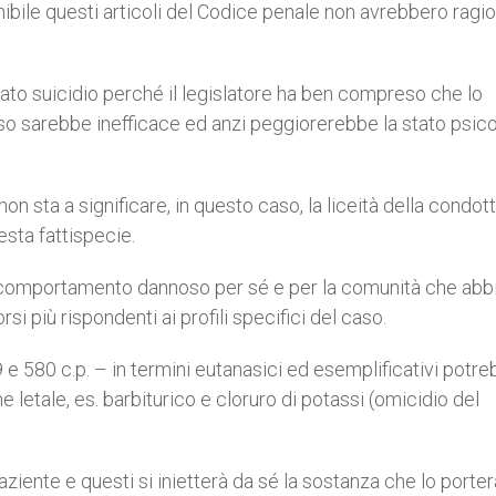
onibile questi articoli del Codice penale non avrebbero ragio
to suicidio perché il legislatore ha ben compreso che lo
so sarebbe inefficace ed anzi peggiorerebbe la stato psic
n sta a significare, in questo caso, la liceità della condott
esta fattispecie.
un comportamento dannoso per sé e per la comunità che ab
si più rispondenti ai profili specifici del caso.
79 e 580 c.p. – in termini eutanasici ed esemplificativi potr
 letale, es. barbiturico e cloruro di potassi (omicidio del
ziente e questi si inietterà da sé la sostanza che lo porterà