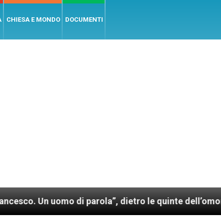
A
CHIESA E MONDO
DOCUMENTI
omo di parola”, dietro le quinte dell’omonimo film di