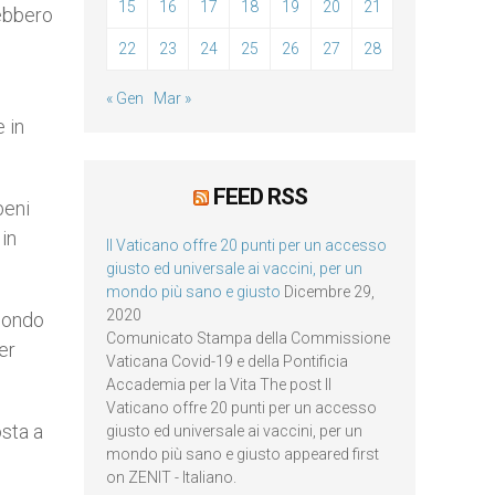
15
16
17
18
19
20
21
rebbero
22
23
24
25
26
27
28
« Gen
Mar »
 in
FEED RSS
beni
 in
Il Vaticano offre 20 punti per un accesso
giusto ed universale ai vaccini, per un
mondo più sano e giusto
Dicembre 29,
2020
econdo
Comunicato Stampa della Commissione
er
Vaticana Covid-19 e della Pontificia
Accademia per la Vita The post Il
Vaticano offre 20 punti per un accesso
sta a
giusto ed universale ai vaccini, per un
mondo più sano e giusto appeared first
on ZENIT - Italiano.