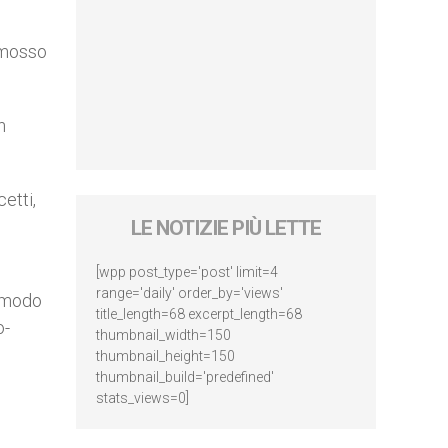
omosso
n
etti,
LE NOTIZIE PIÙ LETTE
[wpp post_type='post' limit=4
range='daily' order_by='views'
n modo
title_length=68 excerpt_length=68
o-
thumbnail_width=150
thumbnail_height=150
thumbnail_build='predefined'
stats_views=0]