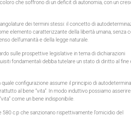
ti coloro che soffrono di un deficit di autonomia, con un cre
 angolature dei termini stessi: il concetto di autodetermina
e come elemento caratterizzante della libertà umana, senza c
senso dell’umanità e della legge naturale.
ardo sulle prospettive legislative in tema di dichiarazioni
isiti fondamentali debba tutelare un stato di diritto al fine 
a quale configurazione assume il principio di autodetermin
rattutto al bene “vita”. In modo induttivo possiamo asserir
 “vita” come un bene indisponibile.
 e 580 c.p che sanzionano rispettivamente l’omicidio del