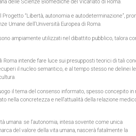
ttimana delle Scienze Biomediche del Vicariato di Roma.
l Progetto “Libertà, autonomia e autodeterminazione”, pr
ienze Umane dell’Università Europea di Roma.
ono ampiamente utilizzati nel dibattito pubblico, talora co
 Roma intende fare luce sui presupposti teorici di tali conc
cuperi il nucleo semantico, e al tempo stesso ne delinei le
cultura.
 luogo il tema del consenso informato, spesso concepito i
ato nella concretezza e nell’attualità della relazione medic
nità umana: se l’autonomia, intesa sovente come unica
arca del valore della vita umana, nascerà fatalmente la