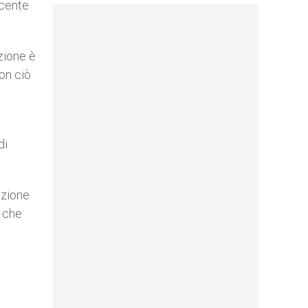
scente
zione è
on ciò
di
azione
e che