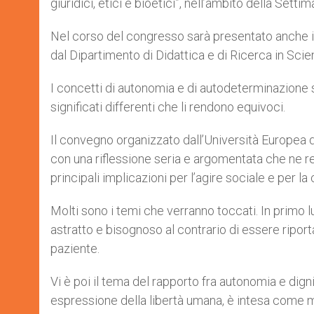
giuridici, etici e bioetici”, nell’ambito della Se
Nel corso del congresso sarà presentato anche i
dal Dipartimento di Didattica e di Ricerca in Sc
I concetti di autonomia e di autodeterminazione s
significati differenti che li rendono equivoci.
Il convegno organizzato dall’Università Europea di
con una riflessione seria e argomentata che ne re
principali implicazioni per l’agire sociale e per la 
Molti sono i temi che verranno toccati. In primo
astratto e bisognoso al contrario di essere riport
paziente.
Vi è poi il tema del rapporto fra autonomia e dig
espressione della libertà umana, è intesa come m