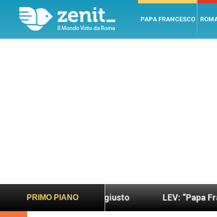
PAPA FRANCESCO
ROM
do più sano e giusto
LEV: “Papa Francesco. Un u
PRIMO PIANO