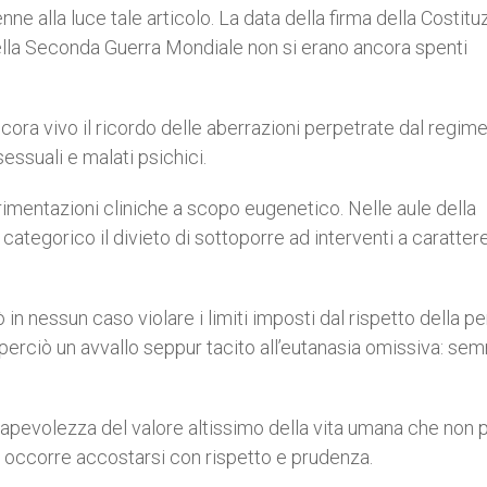
enne alla luce tale articolo. La data della firma della Costit
lla Seconda Guerra Mondiale non si erano ancora spenti
cora vivo il ricordo delle aberrazioni perpetrate dal regim
sessuali e malati psichici.
mentazioni cliniche a scopo eugenetico. Nelle aule della
ategorico il divieto di sottoporre ad interventi a caratter
ò in nessun caso violare i limiti imposti dal rispetto della p
i perciò un avvallo seppur tacito all’eutanasia omissiva: se
onsapevolezza del valore altissimo della vita umana che non 
 cui occorre accostarsi con rispetto e prudenza.