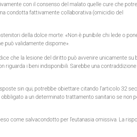
attivamente con il consenso del malato quelle cure che pot
na condotta fattivamente collaborativa (omicidio del
ostenitori della dolce morte: «Non è punibile chi lede o pone
che può validamente disporne».
 dice che la lesione del diritto può avvenire unicamente su 
n riguarda i beni indisponibili. Sarebbe una contraddizione
esposte sin qui, potrebbe obiettare citando l’articolo 32 s
bbligato a un determinato trattamento sanitario se non p
teso come salvacondotto per l’eutanasia omissiva. La rispo