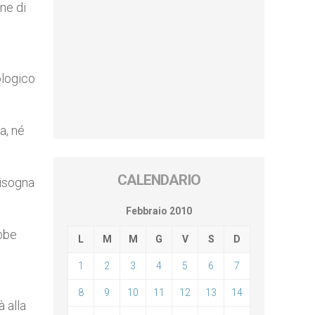
ne di
ologico
a, né
CALENDARIO
bisogna
Febbraio 2010
ebbe
L
M
M
G
V
S
D
1
2
3
4
5
6
7
8
9
10
11
12
13
14
 alla