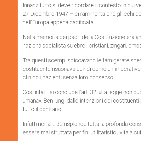
Innanzitutto si deve ricordare il contesto in cui v
27 Dicembre 1947 – ci rammenta che gli echi de
nell’Europa appena pacificata.
Nella memoria dei padri della Costituzione era an
nazionalsocialista su ebrei, cristiani, zingari, omo
Tra questi scempi spiccavano le famigerate speri
costituente risuonava quindi come un imperativo c
clinico i pazienti senza loro consenso.
Così infatti si conclude l’art. 32: «La legge non pu
umana». Ben lungi dalle intenzioni dei costituent
tutto il contrario.
Infatti nell’art. 32 risplende tutta la profonda c
essere mai sfruttata per fini utilitaristici, vita a