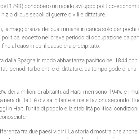
e è del 1798) conobbero un rapido sviluppo politico-economi
nizio di due secoli di guerre civili e dittature.
i, la maggioranza dei quali rimane in carica solo per pochi 
tà politica, eccetto nel breve periodo di occupazione da par
ne al caos in cui il paese era precipitato.
nza dalla Spagna in modo abbastanza pacifico nel 1844 con
tati periodi turbolenti e di dittature, da tempo gode di una
dei 9 milioni di abitanti, ad Haiti i neri sono il 94% e i mula
 nera di Haiti è divisa in tante etnie e fazioni, secondo il l
gi in Haiti l’unità di popolo e la stabilità politica, condizioni
conosciute.
fferenza fra due paesi vicini. La storia dimostra che anche