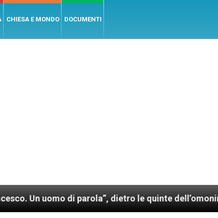
A
CHIESA E MONDO
DOCUMENTI
omo di parola”, dietro le quinte dell’omonimo film di