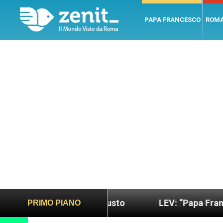
PAPA FRANCESCO
ROM
o più sano e giusto
LEV: “Papa Francesco. Un u
PRIMO PIANO