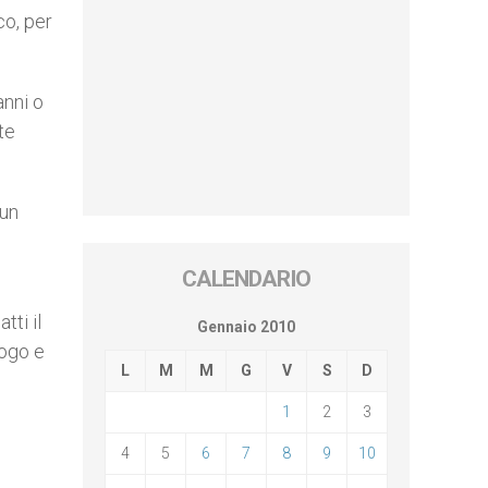
co, per
anni o
te
 un
CALENDARIO
tti il
Gennaio 2010
uogo e
L
M
M
G
V
S
D
1
2
3
4
5
6
7
8
9
10