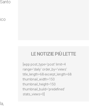
e Santo
gico
LE NOTIZIE PIÙ LETTE
[wpp post_type='post' limit=4
range='daily' order_by='views'
title_length=68 excerpt_length=68
thumbnail_width=150
thumbnail_height=150
thumbnail_build='predefined'
stats_views=0]
la,