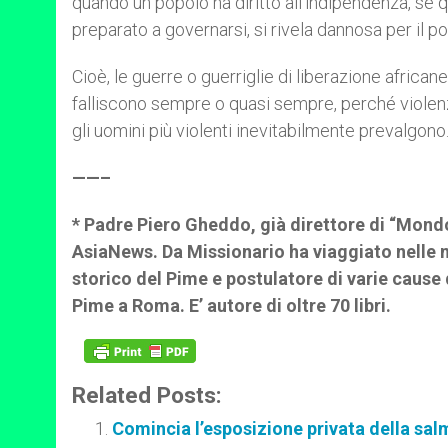
quando un popolo ha diritto all’indipendenza, se
preparato a governarsi, si rivela dannosa per il p
Cioè, le guerre o guerriglie di liberazione african
falliscono sempre o quasi sempre, perché violenza
gli uomini più violenti inevitabilmente prevalgono
——–
* Padre Piero Gheddo, già direttore di “Mondo 
AsiaNews. Da Missionario ha viaggiato nelle mi
storico del Pime e postulatore di varie cause
Pime a Roma. E’ autore di oltre 70 libri.
Related Posts:
Comincia l’esposizione privata della salm