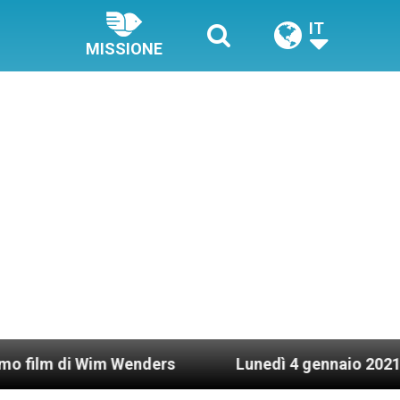
IT
MISSIONE
 Wim Wenders
Lunedì 4 gennaio 2021: Possesso c