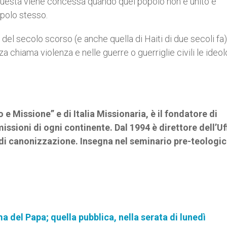
 questa viene concessa quando quel popolo non è unito e
opolo stesso.
e del secolo scorso (e anche quella di Haiti di due secoli fa)
 chiama violenza e nelle guerre o guerriglie civili le ideol
.
e Missione” e di Italia Missionaria, è il fondatore di
ssioni di ogni continente. Dal 1994 è direttore dell’Uf
 di canonizzazione. Insegna nel seminario pre-teologic
a del Papa; quella pubblica, nella serata di lunedì