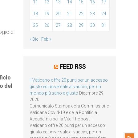
11
12
13
14
15
16
17
18
19
20
21
22
23
24
25
26
27
28
29
30
31
ogie e
« Dic
Feb »
FEED RSS
ficio
Il Vaticano offre 20 punti per un accesso
o del
giusto ed universale ai vaccini, per un
mondo più sano e giusto
Dicembre 29,
2020
Comunicato Stampa della Commissione
Vaticana Covid-19 e della Pontificia
Accademia per la Vita The post Il
Vaticano offre 20 punti per un accesso
giusto ed universale ai vaccini, per un