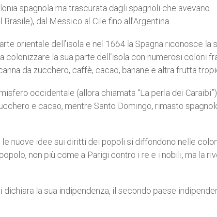
lonia spagnola ma trascurata dagli spagnoli che avevano
Brasile), dal Messico al Cile fino all’Argentina.
arte orientale dell’isola e nel 1664 la Spagna riconosce la 
 a colonizzare la sua parte dell’isola con numerosi coloni fr
canna da zucchero, caffè, cacao, banane e altra frutta tropi
emisfero occidentale (allora chiamata “La perla dei Caraibi”)
di zucchero e cacao, mentre Santo Domingo, rimasto spagnolo
e nuove idee sui diritti dei popoli si diffondono nelle colo
popolo, non più come a Parigi contro i re e i nobili, ma la riv
ti dichiara la sua indipendenza, il secondo paese indipende