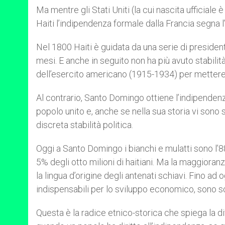
Ma mentre gli Stati Uniti (la cui nascita ufficial
Haiti l’indipendenza formale dalla Francia segna l’i
Nel 1800 Haiti è guidata da una serie di president
mesi. E anche in seguito non ha più avuto stabili
dell’esercito americano (1915-1934) per mettere fi
Al contrario, Santo Domingo ottiene l’indipende
popolo unito e, anche se nella sua storia vi sono s
discreta stabilità politica.
Oggi a Santo Domingo i bianchi e mulatti sono l’88% 
5% degli otto milioni di haitiani. Ma la maggioranza
la lingua d’origine degli antenati schiavi. Fino ad og
indispensabili per lo sviluppo economico, sono s
Questa è la radice etnico-storica che spiega la di