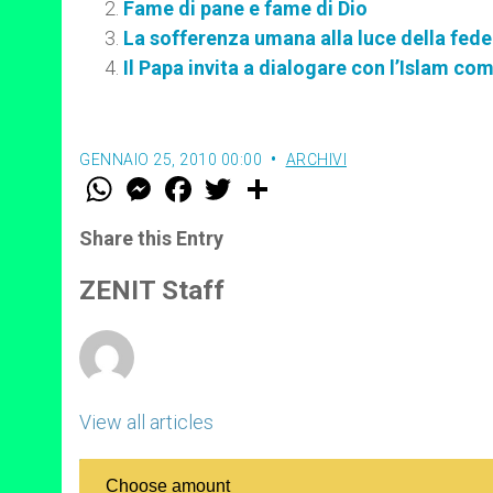
Fame di pane e fame di Dio
La sofferenza umana alla luce della fede
Il Papa invita a dialogare con l’Islam c
GENNAIO 25, 2010 00:00
ARCHIVI
W
M
F
T
S
h
e
a
w
h
a
s
c
i
a
t
s
e
t
r
Share this Entry
s
e
b
t
e
A
n
o
e
p
g
o
r
ZENIT Staff
p
e
k
r
View all articles