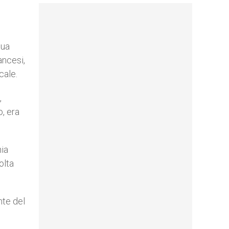
sua
ancesi,
cale.
,
, era
nia
olta
nte del