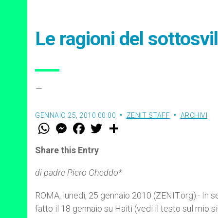
Le ragioni del sottosvi
–
GENNAIO 25, 2010 00:00
ZENIT STAFF
ARCHIVI
W
M
F
T
S
h
e
a
w
h
a
s
c
i
a
t
s
e
t
r
Share this Entry
s
e
b
t
e
A
n
o
e
p
g
o
r
di padre Piero Gheddo*
p
e
k
r
ROMA, lunedì, 25 gennaio 2010 (ZENIT.org).- In s
fatto il 18 gennaio su Haiti (vedi il testo sul mio s