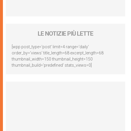
LE NOTIZIE PIÙ LETTE
[wpp post_type='post' limit=4 range='daily'
order_by='views' title_length=68 excerpt_length=68
thumbnail_width=150 thumbnail_height=150
thumbnail_build='predefined' stats_views=0]