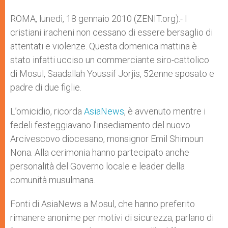
A
n
o
e
p
g
o
r
ROMA, lunedì, 18 gennaio 2010 (ZENIT.org).- I
p
e
k
cristiani iracheni non cessano di essere bersaglio di
r
attentati e violenze. Questa domenica mattina è
stato infatti ucciso un commerciante siro-cattolico
di Mosul, Saadallah Youssif Jorjis, 52enne sposato e
padre di due figlie.
L’omicidio, ricorda
AsiaNews
, è avvenuto mentre i
fedeli festeggiavano l’insediamento del nuovo
Arcivescovo diocesano, monsignor Emil Shimoun
Nona. Alla cerimonia hanno partecipato anche
personalità del Governo locale e leader della
comunità musulmana.
Fonti di AsiaNews a Mosul, che hanno preferito
rimanere anonime per motivi di sicurezza, parlano di