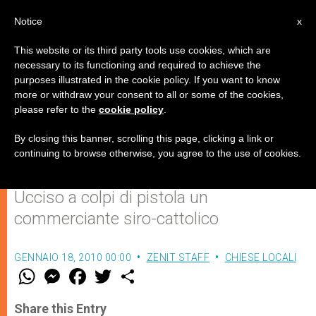
IT
Notice
x
This website or its third party tools use cookies, which are
necessary to its functioning and required to achieve the
purposes illustrated in the cookie policy. If you want to know
Iraq: insanguinata la festa
more or withdraw your consent to all or some of the cookies,
please refer to the
cookie policy
.
d'insediamento del nuovo
Arcivescovo di Mosul
By closing this banner, scrolling this page, clicking a link or
continuing to browse otherwise, you agree to the use of cookies.
Ucciso a colpi di pistola un
commerciante siro-cattolico
GENNAIO 18, 2010 00:00
ZENIT STAFF
CHIESE LOCALI
W
M
F
T
S
h
e
a
w
h
a
s
c
i
a
t
s
e
t
r
Share this Entry
s
e
b
t
e