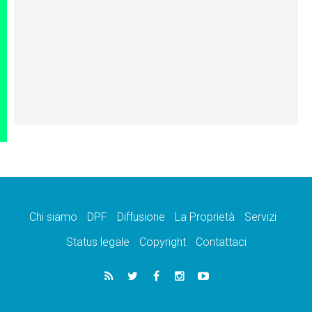
Chi siamo
DPF
Diffusione
La Proprietà
Servizi
Status legale
Copyright
Contattaci