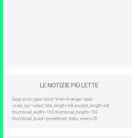
LE NOTIZIE PIÙ LETTE
[wpp post_type='post' limit=4 range='daily'
order_by='views' title_length=68 excerpt_length=68
thumbnail_width=150 thumbnail_height=150
thumbnail_build='predefined' stats_views=0]