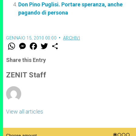
Don Pino Puglisi. Portare speranza, anche
pagando di persona
GENNAIO 15, 2010 00:00
ARCHIVI
W
M
F
T
S
h
e
a
w
h
a
s
c
i
a
t
s
e
t
r
Share this Entry
s
e
b
t
e
A
n
o
e
p
g
o
r
ZENIT Staff
p
e
k
r
View all articles