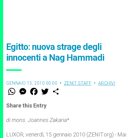
Egitto: nuova strage degli
innocenti a Nag Hammadi
GENNAIO 15, 2010 00:00
ZENIT STAFF
ARCHIVI
W
M
F
T
S
h
e
a
w
h
a
s
c
i
a
t
s
e
t
r
Share this Entry
s
e
b
t
e
A
n
o
e
p
g
o
r
di mons. Joannes Zakaria*
p
e
k
r
LUXOR, venerdì, 15 gennaio 2010 (ZENIT.org).- Mai