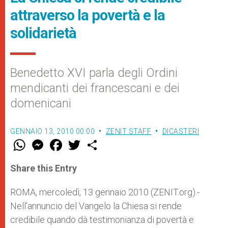
attraverso la povertà e la
solidarietà
Benedetto XVI parla degli Ordini
mendicanti dei francescani e dei
domenicani
GENNAIO 13, 2010 00:00
ZENIT STAFF
DICASTERI
W
M
F
T
S
h
e
a
w
h
a
s
c
i
a
t
s
e
t
r
Share this Entry
s
e
b
t
e
A
n
o
e
p
g
o
r
ROMA, mercoledì, 13 gennaio 2010 (ZENIT.org).-
p
e
k
Nell’annuncio del Vangelo la Chiesa si rende
r
credibile quando dà testimonianza di povertà e