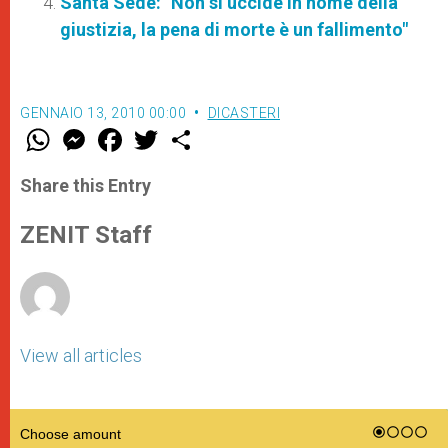
Santa Sede: "Non si uccide in nome della
giustizia, la pena di morte è un fallimento"
GENNAIO 13, 2010 00:00
DICASTERI
W
M
F
T
S
h
e
a
w
h
a
s
c
i
a
t
s
e
t
r
Share this Entry
s
e
b
t
e
A
n
o
e
p
g
o
r
ZENIT Staff
p
e
k
r
View all articles