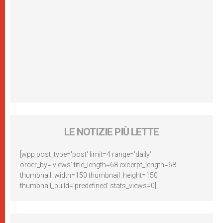
LE NOTIZIE PIÙ LETTE
[wpp post_type='post' limit=4 range='daily'
order_by='views' title_length=68 excerpt_length=68
thumbnail_width=150 thumbnail_height=150
thumbnail_build='predefined' stats_views=0]