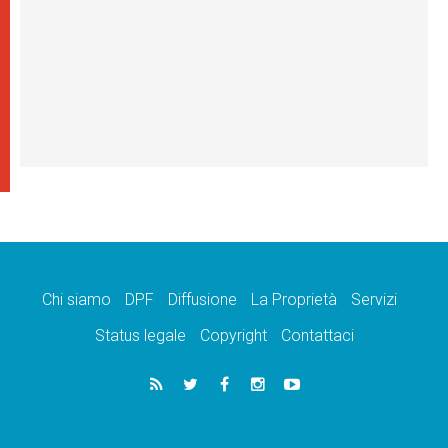
Chi siamo
DPF
Diffusione
La Proprietà
Servizi
Status legale
Copyright
Contattaci