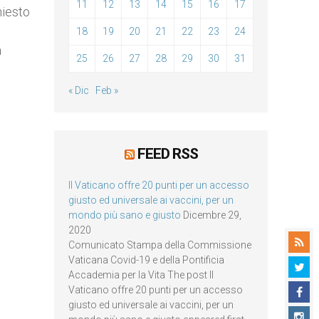
11
12
13
14
15
16
17
hiesto
18
19
20
21
22
23
24
a
25
26
27
28
29
30
31
« Dic
Feb »
FEED RSS
Il Vaticano offre 20 punti per un accesso
giusto ed universale ai vaccini, per un
mondo più sano e giusto
Dicembre 29,
2020
Comunicato Stampa della Commissione
Vaticana Covid-19 e della Pontificia
Accademia per la Vita The post Il
Vaticano offre 20 punti per un accesso
giusto ed universale ai vaccini, per un