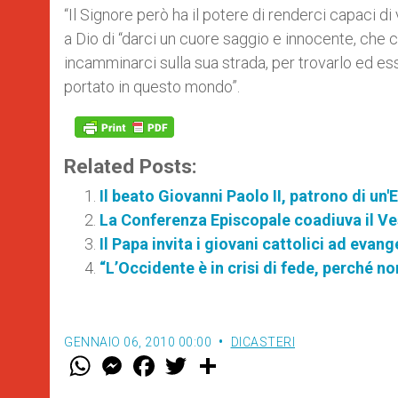
“Il Signore però ha il potere di renderci capaci di
a Dio di “darci un cuore saggio e innocente, che c
incamminarci sulla sua strada, per trovarlo ed ess
portato in questo mondo”.
Related Posts:
Il beato Giovanni Paolo II, patrono di un
La Conferenza Episcopale coadiuva il Ve
Il Papa invita i giovani cattolici ad evan
“L’Occidente è in crisi di fede, perché n
GENNAIO 06, 2010 00:00
DICASTERI
W
M
F
T
S
h
e
a
w
h
a
s
c
i
a