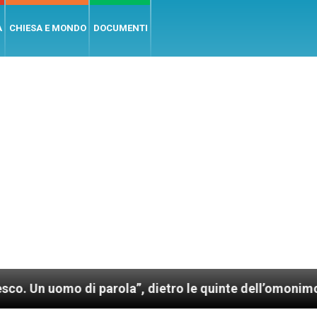
A
CHIESA E MONDO
DOCUMENTI
 di parola”, dietro le quinte dell’omonimo film di Wi