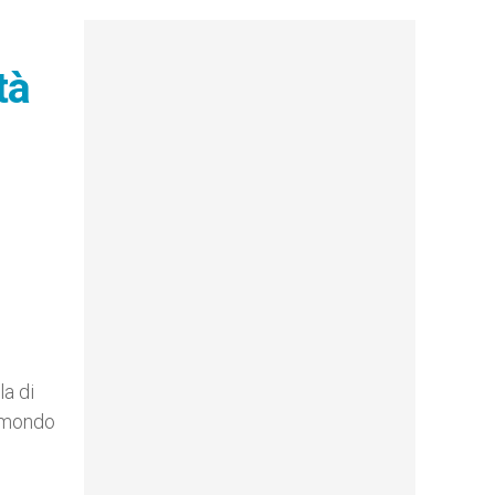
tà
la di
l mondo