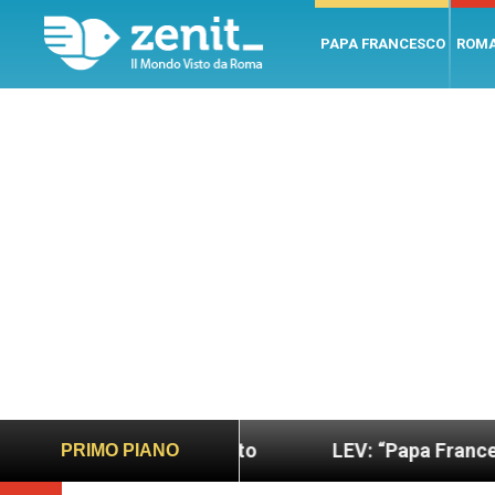
PAPA FRANCESCO
ROM
iù sano e giusto
LEV: “Papa Francesco. Un uomo
PRIMO PIANO