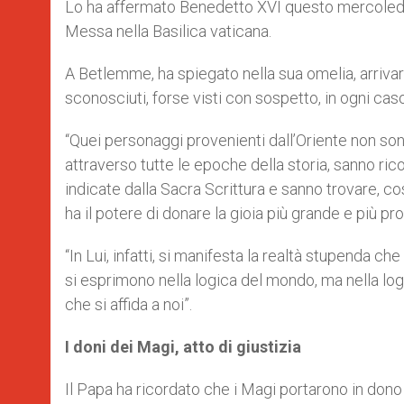
Lo ha affermato Benedetto XVI questo mercoledì m
Messa nella Basilica vaticana.
A Betlemme, ha spiegato nella sua omelia, arrivaro
sconosciuti, forse visti con sospetto, in ogni cas
“Quei personaggi provenienti dall’Oriente non sono
attraverso tutte le epoche della storia, sanno ri
indicate dalla Sacra Scrittura e sanno trovare, c
ha il potere di donare la gioia più grande e più pr
“In Lui, infatti, si manifesta la realtà stupenda 
si esprimono nella logica del mondo, ma nella log
che si affida a noi”.
I doni dei Magi, atto di giustizia
Il Papa ha ricordato che i Magi portarono in don