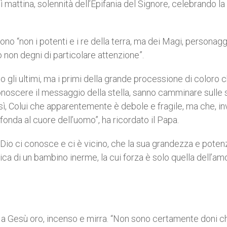
attina, solennità dell’Epifania del Signore, celebrando la
no “non i potenti e i re della terra, ma dei Magi, personagg
o non degni di particolare attenzione”.
 gli ultimi, ma i primi della grande processione di coloro c
conoscere il messaggio della stella, sanno camminare sulle 
osì, Colui che apparentemente è debole e fragile, ma che, i
ofonda al cuore dell’uomo”, ha ricordato il Papa.
che Dio ci conosce e ci è vicino, che la sua grandezza e pote
ica di un bambino inerme, la cui forza è solo quella dell’am
o a Gesù oro, incenso e mirra. “Non sono certamente doni c