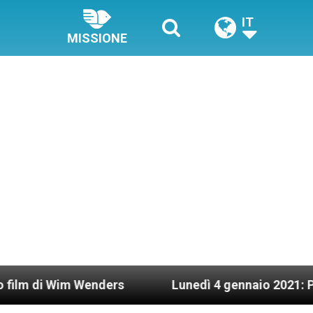
IT
MISSIONE
m Wenders
Lunedì 4 gennaio 2021: Possesso car