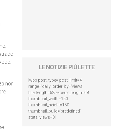
i
he,
strade
nvece,
LE NOTIZIE PIÙ LETTE
[wpp post_type='post' limit=4
nza non
range='daily' order_by='views'
ore
title_length=68 excerpt_length=68
thumbnail_width=150
thumbnail_height=150
thumbnail_build='predefined'
stats_views=0]
he