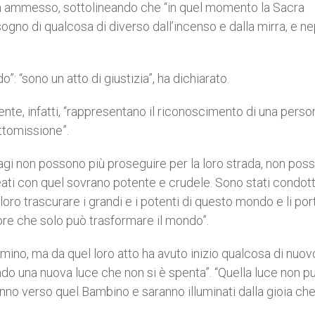
ha ammesso, sottolineando che “in quel momento la Sacra
gno di qualcosa di diverso dall’incenso e dalla mirra, e n
”: “sono un atto di giustizia”, ha dichiarato.
nte, infatti, “rappresentano il riconoscimento di una perso
ttomissione”.
gi non possono più proseguire per la loro strada, non pos
ati con quel sovrano potente e crudele. Sono stati condott
oro trascurare i grandi e i potenti di questo mondo e li por
amore che solo può trasformare il mondo”.
mino, ma da quel loro atto ha avuto inizio qualcosa di nuov
do una nuova luce che non si è spenta”. “Quella luce non p
nno verso quel Bambino e saranno illuminati dalla gioia che