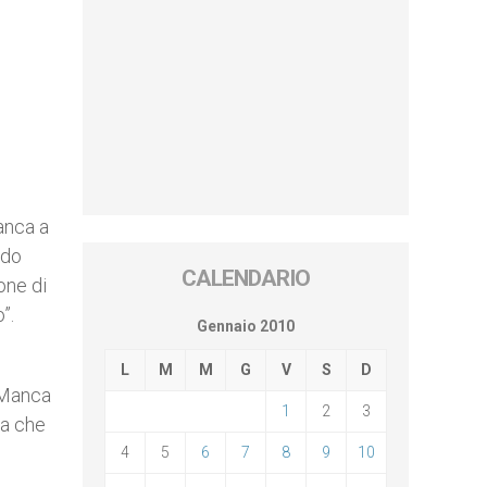
anca a
ndo
CALENDARIO
one di
”.
Gennaio 2010
L
M
M
G
V
S
D
 Manca
1
2
3
da che
4
5
6
7
8
9
10