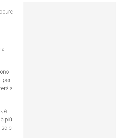
eppure
na
sono
i per
terà a
o, è
uò più
 solo