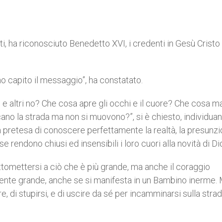
, ha riconosciuto Benedetto XVI, i credenti in Gesù Cristo
no capito il messaggio”, ha constatato.
o e altri no? Che cosa apre gli occhi e il cuore? Che cosa m
icano la strada ma non si muovono?”, si è chiesto, individua
la pretesa di conoscere perfettamente la realtà, la presunzi
e rendono chiusi ed insensibili i loro cuori alla novità di Dio
ttomettersi a ciò che è più grande, ma anche il coraggio
mente grande, anche se si manifesta in un Bambino inerme.
, di stupirsi, e di uscire da sé per incamminarsi sulla stra