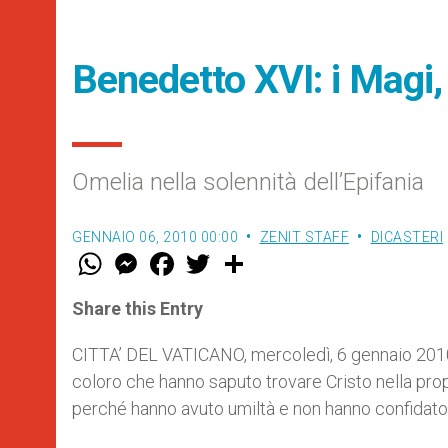
Benedetto XVI: i Magi,
Omelia nella solennità dell’Epifania
GENNAIO 06, 2010 00:00
ZENIT STAFF
DICASTERI
W
M
F
T
S
h
e
a
w
h
a
s
c
i
a
t
s
e
t
r
Share this Entry
s
e
b
t
e
A
n
o
e
p
g
o
r
CITTA’ DEL VATICANO, mercoledì, 6 gennaio 2010 (Z
p
e
k
coloro che hanno saputo trovare Cristo nella propr
r
perché hanno avuto umiltà e non hanno confidato 