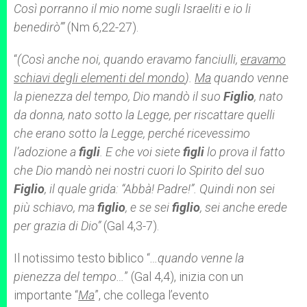
Così porranno il mio nome sugli Israeliti e io li
benedirò’”
(Nm 6,22-27).
“
(Così anche noi, quando eravamo fanciulli,
eravamo
schiavi degli elementi del mondo
).
Ma
quando venne
la pienezza del tempo, Dio mandò il suo
Figlio
, nato
da donna, nato sotto la Legge, per riscattare quelli
che erano sotto la Legge, perché ricevessimo
l’adozione a
figli
. E che voi siete
figli
lo prova il fatto
che Dio mandò nei nostri cuori lo Spirito del suo
Figlio
, il quale grida: “Abbà! Padre!”. Quindi non sei
più schiavo, ma
figlio
, e se sei
figlio
, sei anche erede
per grazia di Dio”
(Gal 4,3-7).
Il notissimo testo biblico “
…quando venne
la
pienezza del tempo…
” (Gal 4,4), inizia con un
importante “
Ma
”, che collega l’evento