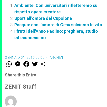
Ambiente: Con universitari rifletteremo su
rispetto opera creatore
Sport all’ombra del Cupolone
Pasqua: con l’amore di Gesù salviamo la vita
I frutti dell'Anno Paolino: preghiera, studio
ed ecumenismo
GENNAIO 01, 2010 00:00
ARCHIVI
W
M
F
T
S
h
e
a
w
h
a
s
c
i
a
t
s
e
t
r
Share this Entry
s
e
b
t
e
A
n
o
e
p
g
o
r
ZENIT Staff
p
e
k
r