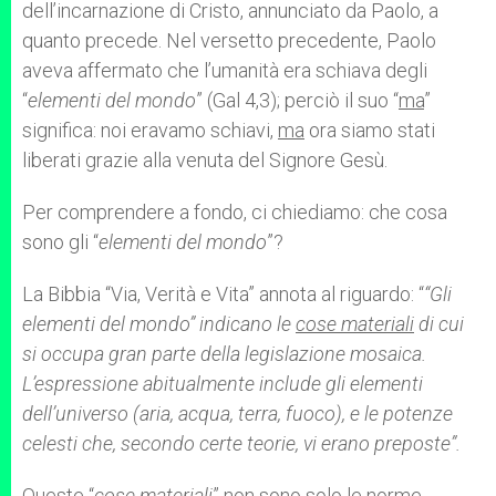
dell’incarnazione di Cristo, annunciato da Paolo, a
quanto precede. Nel versetto precedente, Paolo
aveva affermato che l’umanità era schiava degli
“
elementi del mondo
” (Gal 4,3); perciò il suo “
ma
”
significa: noi eravamo schiavi,
ma
ora siamo stati
liberati grazie alla venuta del Signore Gesù.
Per comprendere a fondo, ci chiediamo: che cosa
sono gli “
elementi del mondo
”?
La Bibbia “Via, Verità e Vita” annota al riguardo: “
“Gli
elementi del mondo” indicano le
cose materiali
di cui
si occupa gran parte della legislazione mosaica.
L’espressione abitualmente include gli elementi
dell’universo (aria, acqua, terra, fuoco), e le potenze
celesti che, secondo certe teorie, vi erano preposte”.
Queste “
cose materiali
” non sono solo le norme