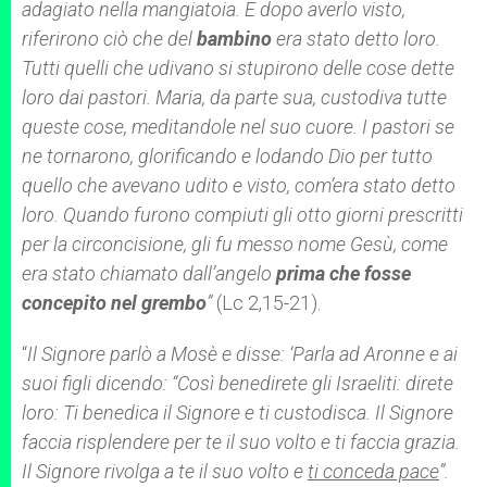
adagiato nella mangiatoia. E dopo averlo visto,
riferirono ciò che del
bambino
era stato detto loro.
Tutti quelli che udivano si stupirono delle cose dette
loro dai pastori. Maria, da parte sua, custodiva tutte
queste cose, meditandole nel suo cuore. I pastori se
ne tornarono, glorificando e lodando Dio per tutto
quello che avevano udito e visto, com’era stato detto
loro. Quando furono compiuti gli otto giorni prescritti
per la circoncisione, gli fu messo nome Gesù, come
era stato chiamato dall’angelo
prima che fosse
concepito
nel
grembo
”
(Lc 2,15-21).
“
Il Signore parlò a Mosè e disse: ‘Parla ad Aronne e ai
suoi figli dicendo: “Così benedirete gli Israeliti: direte
loro: Ti benedica il Signore e ti custodisca. Il Signore
faccia risplendere per te il suo volto e ti faccia grazia.
Il Signore rivolga a te il suo volto e
ti conceda pace
”.