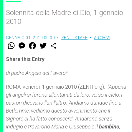
Solennità della Madre di Dio, 1 gennaio
2010
GENNAIO 01, 2010 00:00
ZENIT STAFF
ARCHIVI
W
M
F
T
S
h
e
a
w
h
a
s
c
i
a
t
s
e
t
r
Share this Entry
s
e
b
t
e
A
n
o
e
p
g
o
r
di padre Angelo del Favero*
p
e
k
r
ROMA, venerdì, 1 gennaio 2010 (ZENIT.org).-
“Appena
gli angeli si furono allontanati da loro, verso il cielo, i
pastori dicevano l’un l’altro: ‘Andiamo dunque fino a
Betlemme, vediamo questo avvenimento che il
Signore ci ha fatto conoscere’. Andarono senza
indugio e trovarono Maria e Giuseppe e il
bambino
,