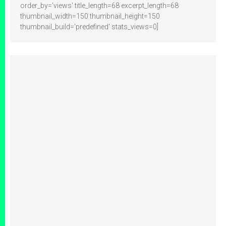
order_by='views' title_length=68 excerpt_length=68
thumbnail_width=150 thumbnail_height=150
thumbnail_build='predefined' stats_views=0]