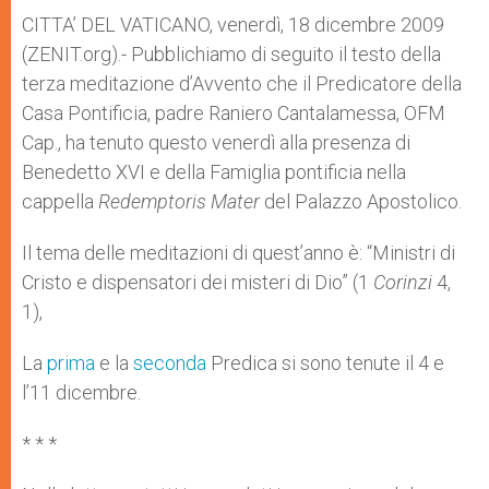
A
n
o
e
p
g
o
r
CITTA’ DEL VATICANO, venerdì, 18 dicembre 2009
p
e
k
(ZENIT.org).- Pubblichiamo di seguito il testo della
r
terza meditazione d’Avvento che il Predicatore della
Casa Pontificia, padre Raniero Cantalamessa, OFM
Cap., ha tenuto questo venerdì alla presenza di
Benedetto XVI e della Famiglia pontificia nella
cappella
Redemptoris Mater
del Palazzo Apostolico.
Il tema delle meditazioni di quest’anno è: “Ministri di
Cristo e dispensatori dei misteri di Dio” (1
Corinzi
4,
1),
La
prima
e la
seconda
Predica si sono tenute il 4 e
l’11 dicembre.
* * *