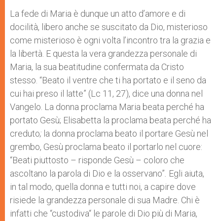
La fede di Maria è dunque un atto d’amore e di
docilità, libe­ro anche se suscitato da Dio, misterioso
come misterioso è ogni volta l’incontro tra la grazia e
la libertà. E questa la vera gran­dezza personale di
Maria, la sua beatitudine confermata da Cri­sto
stesso. “Beato il ventre che ti ha portato e il seno da
cui hai preso il latte”
(Lc 11, 27), dice una donna nel
Vangelo. La donna proclama Maria beata perché ha
portato Gesù; Eli­sabetta la proclama beata perché ha
creduto
;
la donna proclama beato il portare Gesù nel
grembo, Gesù proclama beato il portarlo nel cuore:
“Beati piuttosto – risponde Gesù – coloro che
ascoltano la parola di Dio e la osservano”
.
Egli aiuta,
in tal modo, quella donna e tutti noi, a capire dove
risiede la grandezza personale di sua Madre. Chi è
infatti che “custodiva“ le parole di Dio più di Maria,