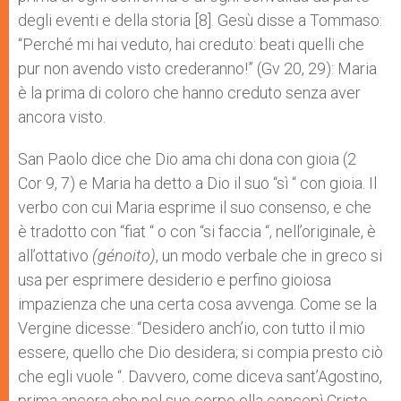
degli eventi e della storia [8]. Gesù disse a Tommaso:
“Perché mi hai veduto, hai creduto: beati quelli che
pur non avendo visto crederanno!” (Gv 20, 29): Maria
è la prima di coloro che hanno creduto senza aver
ancora visto.
San Paolo dice che Dio ama chi dona con gioia (2
Cor 9, 7) e Maria ha detto a Dio il suo “sì “ con gioia. Il
verbo con cui Maria esprime il suo consenso, e che
è tradotto con “fiat “ o con “si faccia “, nell’originale, è
all’ottativo
(génoito)
, un modo verbale che in greco si
usa per esprimere desiderio e perfino gioiosa
impazienza che una certa cosa avvenga. Come se la
Vergine dicesse: “Desidero anch’io, con tutto il mio
essere, quello che Dio desidera; si compia presto ciò
che egli vuole “. Davvero, come diceva sant’Agostino,
prima ancora che nel suo corpo ella concepì Cristo