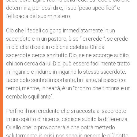
determina, per così dire, il suo “peso specifico” e
l’efficacia del suo ministero.
Ciò che i fedeli colgono immedia­tamente in un
sacerdote e in un pastore, è se “ ci crede “, se crede
in ciò che dice e in ciò che celebra. Chi dal
sacerdote cer­ca anzitutto Dio, se ne accorge subito;
chi non cerca da lui Dio, può essere facilmente tratto
in inganno e indurre in inganno lo stesso sacerdote,
facendolo sentire importante, brillante, al pas­so coi
tempi, mentre, in realtà, è un “bronzo che tintinna e un
cembalo squillante”.
Perfino il non credente che si accosta al sacerdote
in uno spirito di ricerca, capisce subi­to la differenza.
Quello che lo provocherà e che potrà metterlo
salutarmente in crisi, non sono in genere le più dotte