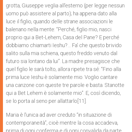
grotta, Giuseppe veglia all’esterno (per legge nessun
uomo può assistere al parto); ha appena dato alla
luce il figlio, quando delle strane associazioni le
balenano nella mente: “Perché, figlio mio, nasci
proprio qui a Bet-Lehem, Casa del Pane? E perché
dobbiamo chiamarti Ieshu?… Fa’ che questo brivido
salito sulla mia schiena, questo freddo venuto dal
futuro sia lontano da lui”. La madre presagisce che
quel figlio le sarà tolto, allora ripete tra sé: “Fino alla
prima luce Ieshu è solamente mio. Voglio cantare
una canzone con queste tre parole e basta. Stanotte
qui a Bet Lehem è solamente mio”. E, così dicendo,
se lo porta al seno per allattarlo[11].
Maria è l’unica ad aver creduto “in situazione di
contemporaneità”, cioè mentre la cosa accadeva,
prima di ogni conferma e di ogni convalida da parte