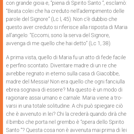
con grande gioia e, “piena di Spirito Santo “, esclamò:
“Beata colei che ha creduto nell’adempimento delle
parole del Signore”
(Lc l, 45). Non c’è dubbio che
questo aver creduto si riferi­sce alla risposta di Maria
all’angelo: “Eccomi, sono la serva del Si­gnore,
avvenga di me quello che hai detto”
(Lc 1, 38).
A prima vista, quello di Maria fu un atto di fede facile
e per­fino scontato. Diventare madre di un re che
avrebbe regnato in eterno sulla casa di Giacobbe,
madre del Messia! Non era quel­lo che ogni fanciulla
ebrea sognava di essere? Ma questo è un modo di
ragionare assai umano e carnale. Maria viene a tro­
varsi in una totale solitudine. A chi può spiegare ciò
che è av­venuto in lei? Chi la crederà quando dirà che
il bimbo che por­ta nel grembo è “opera dello Spirito
Santo “? Questa cosa non è avvenuta mai prima di lei