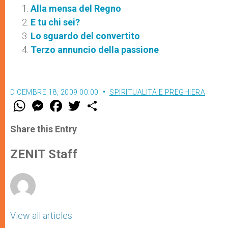
Alla mensa del Regno
E tu chi sei?
Lo sguardo del convertito
Terzo annuncio della passione
DICEMBRE 18, 2009 00:00
SPIRITUALITÀ E PREGHIERA
W
M
F
T
S
h
e
a
w
h
a
s
c
i
a
t
s
e
t
r
Share this Entry
s
e
b
t
e
A
n
o
e
p
g
o
r
ZENIT Staff
p
e
k
r
View all articles