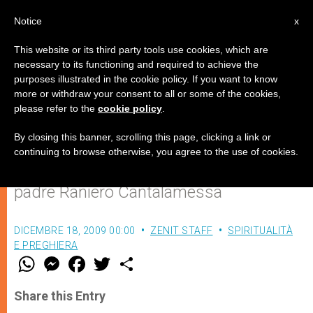
IT
Notice
x
This website or its third party tools use cookies, which are
necessary to its functioning and required to achieve the
purposes illustrated in the cookie policy. If you want to know
Terza Predica d'Avvento: “Maria,
more or withdraw your consent to all or some of the cookies,
please refer to the
cookie policy
.
madre e modello del sacerdote”
By closing this banner, scrolling this page, clicking a link or
continuing to browse otherwise, you agree to the use of cookies.
Del Predicatore della Casa Pontificia,
padre Raniero Cantalamessa
DICEMBRE 18, 2009 00:00
ZENIT STAFF
SPIRITUALITÀ
E PREGHIERA
W
M
F
T
S
h
e
a
w
h
a
s
c
i
a
t
s
e
t
r
Share this Entry
s
e
b
t
e