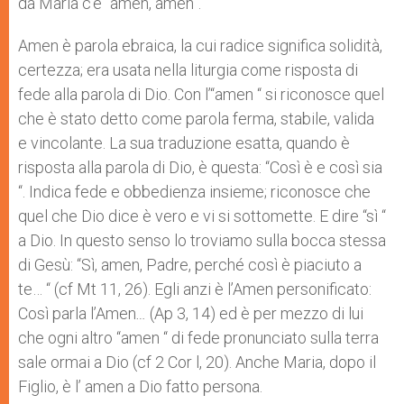
da Maria c’è “amen, amen”.
Amen è parola ebraica, la cui radice significa solidità,
certezza; era usata nella liturgia come risposta di
fede alla parola di Dio. Con l’“amen “ si riconosce quel
che è stato detto come paro­la ferma, stabile, valida
e vincolante. La sua traduzione esatta, quando è
risposta alla parola di Dio, è questa: “Così è e così sia
“. Indica fede e obbedienza insieme; riconosce che
quel che Dio dice è vero e vi si sottomette. E dire “sì “
a Dio. In questo senso lo troviamo sulla bocca stessa
di Gesù: “Sì, amen, Padre, perché così è piaciuto a
te… “ (cf Mt 11, 26). Egli anzi è l’Amen personificato:
Così parla l’Amen
…
(Ap 3, 14) ed è per mezzo di lui
che ogni altro “amen “ di fede pronunciato sulla terra
sale ormai a Dio (cf 2 Cor l, 20). Anche Maria, dopo il
Figlio, è l’ amen a Dio fatto persona.