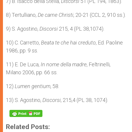
7) B. Isacco della Stella,
Discorsi
51 (PL 194, 1863).
8) Tertulliano,
De carne Christi
, 20-21 (CCL 2, 910 ss.).
9) S. Agostino,
Discorsi
215, 4 (PL 38,1074).
10) C. Carretto,
Beata te che hai creduto
, Ed. Paoline
1986, pp. 9 ss.
11) E. De Luca,
In nome della madre
, Feltrinelli,
Milano 2006, pp. 66 ss.
12)
Lumen gentium
, 58.
13) S. Agostino,
Discorsi
, 215,4 (PL 38, 1074).
Related Posts: