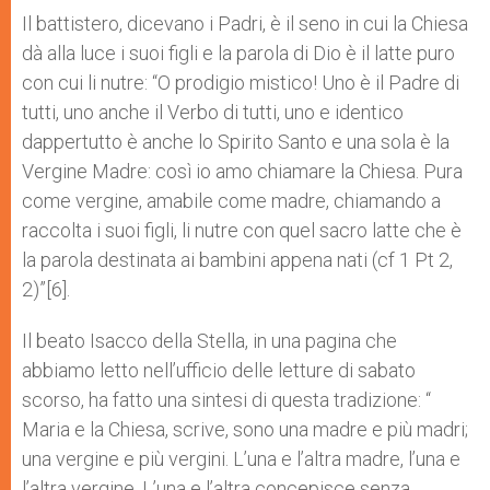
Il battistero, dicevano i Padri, è il seno in cui la Chiesa
dà alla luce i suoi figli e la parola di Dio è il latte puro
con cui li nutre: “O prodigio mistico! Uno è il Padre di
tutti, uno anche il Verbo di tutti, uno e identico
dappertutto è anche lo Spirito Santo e una sola è la
Vergine Madre: così io amo chiamare la Chiesa. Pura
come vergine, amabile come madre, chiamando a
raccolta i suoi figli, li nutre con quel sacro latte che è
la parola destinata ai bambini appena nati (cf 1 Pt 2,
2)”[6].
Il beato Isacco della Stella, in una pagina che
abbiamo letto nell’ufficio delle letture di sabato
scorso, ha fatto una sintesi di questa tradizione: “
Maria e la Chiesa, scrive, sono una madre e più madri;
una vergine e più vergini. L’una e l’altra madre, l’una e
l’altra vergine. L’una e l’al­tra concepisce senza