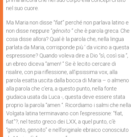
nel suo cuore.
Ma Maria non disse “
fiat
” perché non parlava latino e
non disse neppure “
génoito
“ che è parola greca. Che
cosa disse allora? Qual è la parola che, nella lingua
parlata da Maria, corrisponde più ‘ da vicino a questa
espressione? Quando voleva dire a Dio “sì, così sia “,
un ebreo diceva “amen! “ Se è lecito cer­care di
risalire, con pia riflessione, all’ipsissima vox, alla
parola esatta uscita dalla bocca di Maria – o almeno
alla parola che c’era, a questo punto, nella fonte
giudaica usata da Luca -, que­sta deve essere stata
proprio la parola “amen “. Ricordiamo i salmi che nella
Volgata latina terminavano con l’espressione: “fiat,
fiat”?; nel testo greco dei LXX, a quel punto, c’è
“genoito, genoito” e nell’originale ebraico conosciuto